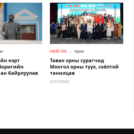
аг
НИЙГЭМ
Урлаг
йн нэрт
Таван орны сурагчид
.Зоригийн
Монгол орны түүх, соёлтой
аан байрлуулав
танилцав
31/07/2026