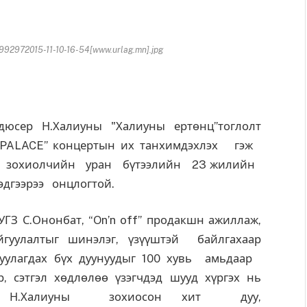
92972015-11-10-16-54[www.urlag.mn].jpg
дюсер Н.Халиуны "Халиуны ертөнц”тоглолт
“UB PALACE” концертын их танхимдэхлэх гэж
н зохиолчийн уран бүтээлийн 23 жилийн
эдгээрээ онцлогтой.
З С.Ононбат, “On’n off” продакшн ажиллаж,
йгуулалтыг шинэлэг, үзүүштэй байлгахаар
уулагдах бүх дуунуудыг 100 хувь амьдаар
р, сэтгэл хөдлөлөө үзэгчдэд шууд хүргэх нь
э. Н.Халиуны зохиосон хит дуу,