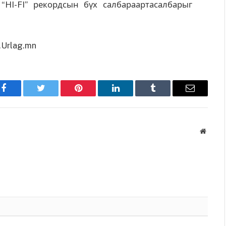
HI-FI” рекордсын бүх салбараартасалбарыг
Urlag.mn
Facebook
Twitter
Pinterest
LinkedIn
Tumblr
Имэйл
Вэбса