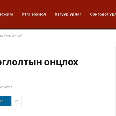
хөгжим
Утга зохиол
Язгуур урлаг
Сонгодог ур
дуучид хэн бэ?
оглолтын онцлох
 уншина
dIn