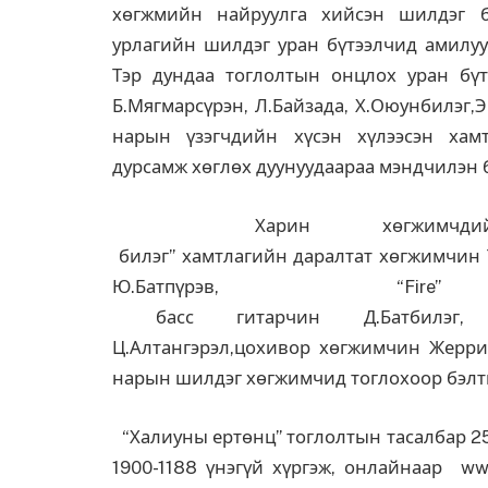
хөгжмийн найруулга хийсэн шилдэг 
урлагийн шилдэг уран бүтээлчид амилуу
Тэр дундаа тоглолтын онцлох уран бү
Б.Мягмарсүрэн, Л.Байзада, Х.Оюунбилэг,
нарын үзэгчдийн хүсэн хүлээсэн хам
дурсамж хөглөх дуунуудаараа мэндчилэн б
Харин хөгжимчдийн бүрэлд
билэг” хамтлагийн даралтат хөгжимчин 
Ю.Батпүрэв, “
басс гитарчин Д.Батбилэг, “
Ц.Алтангэрэл,цохивор хөгжимчин Жерр
нарын шилдэг хөгжимчид тоглохоор бэлт
“Халиуны ертөнц” тоглолтын тасалбар 25
1900-1188 үнэгүй хүргэж, онлайнаар ww