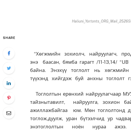
Haliuni_Yortonts_ORG_Mail_252659
SHARE
“Хөгжмийн зохиолч, найруулагч, про
энэ баасан, бямба гарагт /11-13,14/ 
байна. Энэхүү тоглолт нь хөгжмий
түүхэнд хийгдэж буй анхны тоглолт г
Тоглолтын ерөнхий найруулагчаар МУУГ
тайзнытавилт, найруулга, зохион ба
ажиллажбайгаа юм. Мөн тоглолтонд д
тоглож,дуулж, уран бүтээлчид ур чадва
энэтоглолтын ноён нураа ажэ