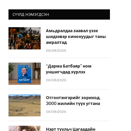
СҮҮЛД НЭМЭГДСЭН
Амьдралдаа заавал үзэх
шидээвэр кинонуудыг таны
амралтад
06/08/2026
“Дарма Батбаяр” ном
уншигчдад хүрлээ
06/08/2026
Отгонтэнгэрийг зориход,
3000 жилийн түүх угтана
06/08/2026
Нэрт туульч Цагаадайн