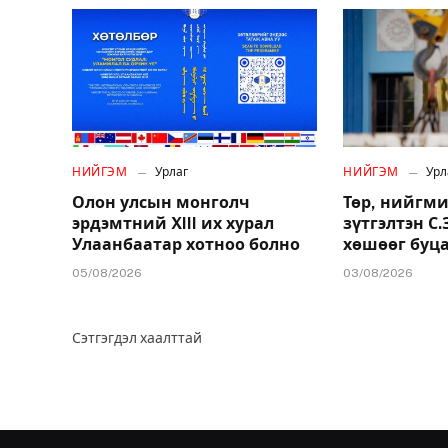
НИЙГЭМ
Урлаг
НИЙГЭМ
Урл
Олон улсын монголч
Төр, нийгми
эрдэмтний XIII их хурал
зүтгэлтэн С
Улаанбаатар хотноо болно
хөшөөг буц
05/08/2026
03/08/2026
Сэтгэгдэл хаалттай