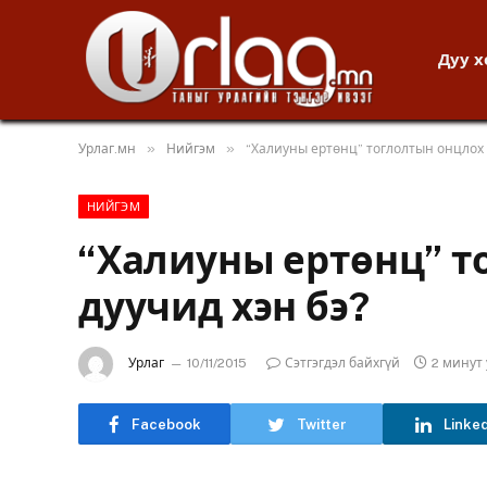
Дуу 
»
»
Урлаг.мн
Нийгэм
“Халиуны ертөнц” тоглолтын онцлох 
НИЙГЭМ
“Халиуны ертөнц” т
дуучид хэн бэ?
Урлаг
10/11/2015
Сэтгэгдэл байхгүй
2 минут
Facebook
Twitter
Linke