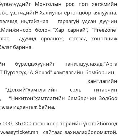
бүтээлүүдийг Монголын рок поп хөгжмийн
лж, үзэгчдийгН.Халиуны ертөнцөөр аялуулна.
тээлчид нь,тайзнаа гараагүй удсан дуучин
Э.Минжинсор болон “Хар сарнай”, “Freezone”
тлаг, дуучид оролцож, сэтгэлд хоногшиж
элэг барина.
эхүүнийг танилцуулахад,“Арга
Т.Пүрэвсүх,“A Sound” хамтлагийн бөмбөрчин
Fire” хамтлагийн
Дэлхий”хамтлагийн соль гитарчин
и, “Никитон”хамтлагийн бөмбөрчин Золбоо
гэлээ идхангаж байна.
.000, 35.000 гэсэн хоёр төрлийн үнэтэйбөгөөд
w.easyticket.mn сайтаас захиалахболомжтой.