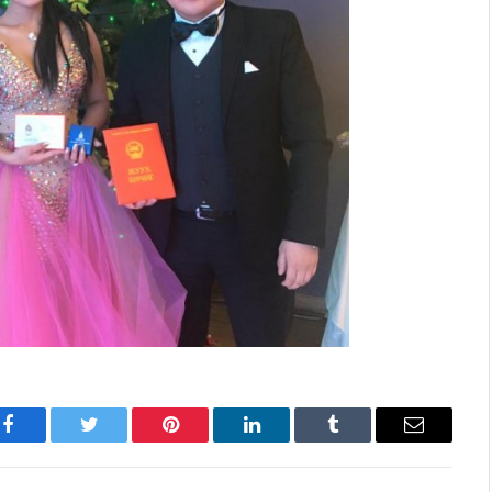
Facebook
Twitter
Pinterest
LinkedIn
Tumblr
Имэйл