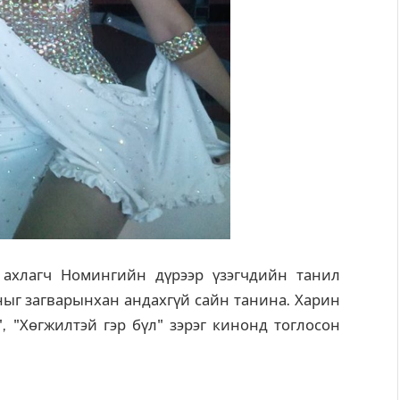
 ахлагч Номингийн дүрээр үзэгчдийн танил
уныг загварынхан андахгүй сайн танина. Харин
", "Хөгжилтэй гэр бүл" зэрэг кинонд тоглосон