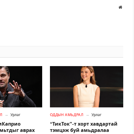
Вэбса
Л
Урлаг
ОДДЫН АМЬДРАЛ
Урлаг
иКаприо
“ТикТок”-т хорт хавдартай
амьтдыг аврах
тэмцэж буй амьдралаа