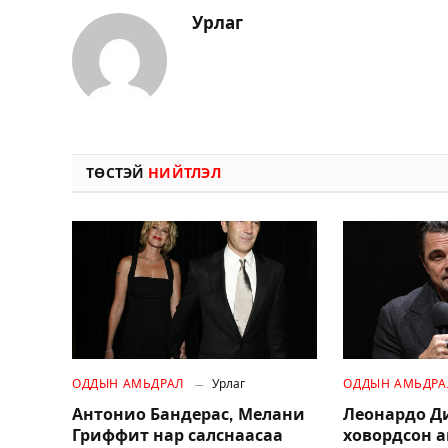
Урлаг
ТӨСТЭЙ
НИЙТЛЭЛ
ОДДЫН АМЬДРАЛ
Урлаг
ОДДЫН АМЬДРА
Антонио Бандерас, Мелани
Леонардо Д
Гриффит нар салснаасаа
ховордсон 