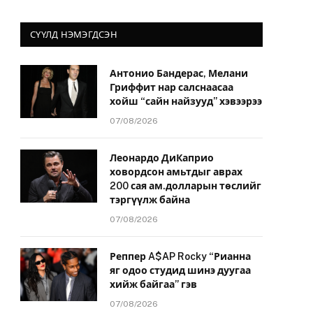
СҮҮЛД НЭМЭГДСЭН
Антонио Бандерас, Мелани
Гриффит нар салснаасаа
хойш “сайн найзууд” хэвээрээ
07/08/2026
Леонардо ДиКаприо
ховордсон амьтдыг аврах
200 сая ам.долларын төслийг
тэргүүлж байна
07/08/2026
Реппер A$AP Rocky “Рианна
яг одоо студид шинэ дуугаа
хийж байгаа” гэв
07/08/2026