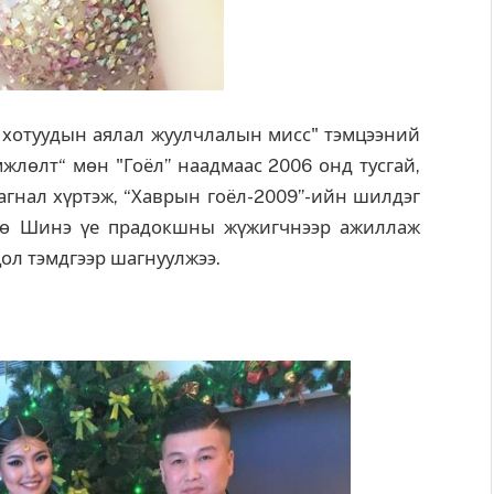
 хотуудын аялал жуулчлалын мисс" тэмцээний
жлөлт“ мөн "Гоёл” наадмаас 2006 онд тусгай,
шагнал хүртэж, “Хаврын гоёл-2009”-ийн шилдэг
гөө Шинэ үе прадокшны жүжигчнээр ажиллаж
цол тэмдгээр шагнуулжээ.