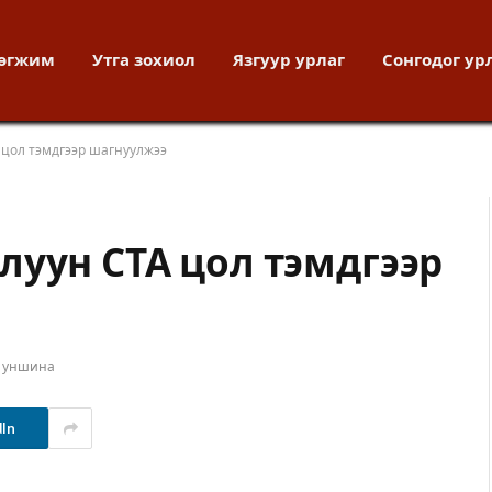
хөгжим
Утга зохиол
Язгуур урлаг
Сонгодог ур
 цол тэмдгээр шагнуулжээ
луун СТА цол тэмдгээр
т уншина
dIn