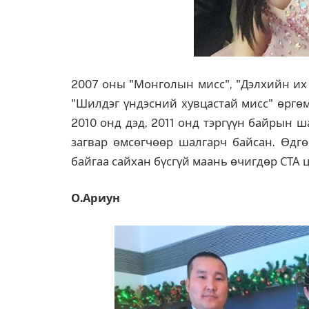
2007 оны "Монголын мисс", "Дэлхийн их
"Шилдэг үндэсний хувцастай мисс" өргөм
2010 онд дэд, 2011 онд тэргүүн байрын 
загвар өмсөгчөөр шалгарч байсан. Өд
байгаа сайхан бүсгүй маань өчигдөр СТА 
О.Ариун