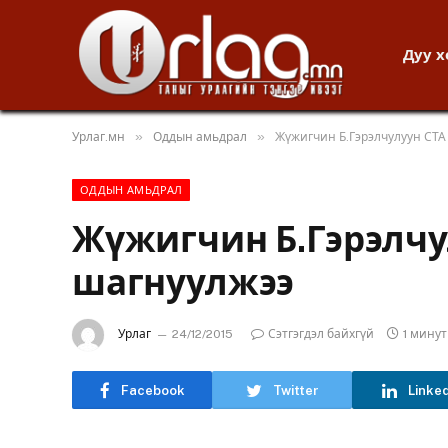
Дуу 
»
»
Урлаг.мн
Оддын амьдрал
Жүжигчин Б.Гэрэлчулуун СТА
ОДДЫН АМЬДРАЛ
Жүжигчин Б.Гэрэлчу
шагнуулжээ
Урлаг
24/12/2015
Сэтгэгдэл байхгүй
1 мину
Facebook
Twitter
Linke