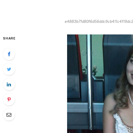
e4883b7fd80f6d56ddc9cb411c4f19dc23
SHARE