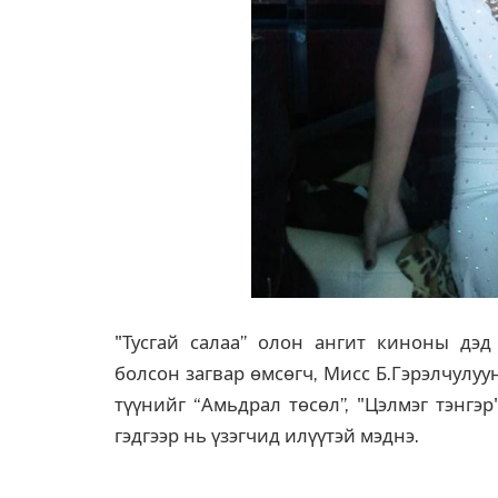
"Тусгай салаа” олон ангит киноны дэд
болсон загвар өмсөгч, Мисс Б.Гэрэлчулу
түүнийг “Амьдрал төсөл”, "Цэлмэг тэнгэр
гэдгээр нь үзэгчид илүүтэй мэднэ.