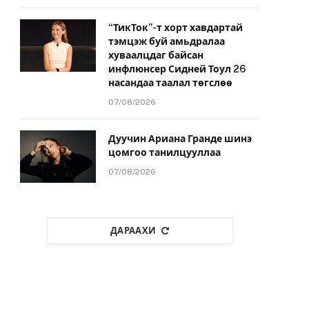
“ТикТок”-т хорт хавдартай
тэмцэж буй амьдралаа
хуваалцдаг байсан
инфлюнсер Сидней Тоул 26
насандаа таалал төгслөө
07/08/2026
Дуучин Ариана Гранде шинэ
цомгоо танилцууллаа
07/08/2026
ДАРААХИ