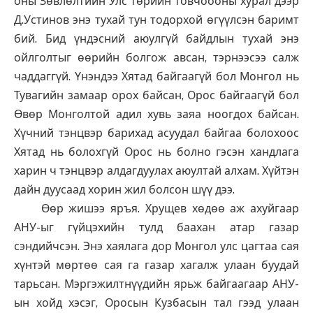
оны Зөвлөлтийн Улс төрийн товчоооны хурал дээр
Д.Устинов энэ тухай тун тодорхой өгүүлсэн баримт
бий. Бид үндэсний аюулгүй байдлын тухай энэ
ойлголтыг өөрийн болгож авсан, тэрнээсээ салж
чаддаггүй. Үнэндээ Хятад байгаагүй бол Монгол нь
Тувагийн замаар орох байсан, Орос байгаагүй бол
Өвөр Монголтой адил хувь заяа ноогдох байсан.
Хүчний тэнцвэр барихад асуудал байгаа болохоос
Хятад нь болохгүй Орос нь болно гэсэн хандлага
харин ч тэнцвэр алдагдуулах аюултай алхам. Хүйтэн
дайн дуусаад хорин жил болсон шүү дээ.
Өөр жишээ яръя. Хрущев хөдөө аж ахуйгаар
АНУ-ыг гүйцэхийн тулд баахан атар газар
сэндийчсэн. Энэ хаялага дор Монгол улс цагтаа сая
хүнтэй мөртөө сая га газар хагалж улаан буудай
тарьсан. Мэргэжилтнүүдийн ярьж байгаагаар АНУ-
ын хойд хэсэг, Оросын Кузбасын тал гээд улаан