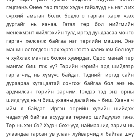
гэцгээнэ. Өнөө төр гэгдэх хэдэн гайхлууд нь нэг л их
сүрхий амьтан болж бодлого гарган харж үзэх
дуртайг нь яанаа. Гэтэл төр бол нийгмийн
менежмэнт хийлгэхийн тулд иргэд дундаасаа мөнгө
гарган хөлсөлж байгаа нэг төрлийн машин. Энэ
машин олгогдсон эрх хүрээнээсээ халих юм бол юуг
ч хуйхлах мангас болон хувирдаг. Одоо манай төр
мангас биш гэж үү? Төрийн нэрийн ард шийдвэр
гаргагчид нь хүмүүс байдаг. Тэднийг иргэд сайн
дураараа хугацаатай сонгож байгаа бол энэ нь
ардчилсан төрийн зарчим. Гэхдээ тэд энэ орны
шилдгүүд нь ч биш, ухааны далай нь ч биш. Хаана ч
ийм л байдаг. Иргэн өөрийн хувийн шийдэж
чадахгүй байгаа асуудлаа төрөөр шийдүүлэх гэнэ.
Төр нь хэн бэ? Хэдэн бөхчүүд, наймаачид, зарим нь
улаандаа гарсан ув улаан луйварчид л байгаа шүү