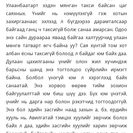
Улаанбаатарт хэдэн мянган такси байсан цаг
саяхных. Үнийг нь нэмүүлэхгүй гэж хотын
захиргаанаас эхлээд л бүгдээрээ дарамталсаар
байгаад ганц ч таксигүй болж санаа амарсан. Одоо
энэ сайн дураараа яваад байгаа халтуурчид улаан
мөнгө татварт өгч байна уу? Сая хүнтэй том хот
албан ёсны таксигүй болоод л байдаг юм байх даа.
Дулаан цахилгааны үнийг олон жил хүчиндэж
барьсны шанд энэ тогтолцоо сүйрлийн ирмэгт
байна. Болбол үнэгүй юм л хэрэглээд байх
санаатай. Энэ хорвоо өөрөө тийм зохион
байгуулалттай юм биш шүү дээ. Бүх юм үнэтэй,
үнийг нь дарга нар болон рэкэтчид тогтоодоггүй.
Энэ бол эдийн засгийн наад захын а, бэ, ердийн
хууль нь. Авилгатай тэмцэх хуулийг зөрчиж болох
байх л даа, эдийн засгийн хуулийг харин зөрчиж