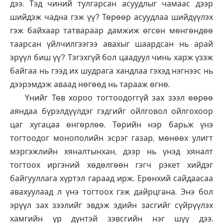
дээ. Тэд чиний тулгарсан асуудлыг чамаас дээр
шийдэж чадна гэж үү? Төрөөр асуудлаа шийдүүлэх
гэж байхаар татвараар дамжиж өгсөн мөнгөндөө
таарсан үйлчилгээгээ авахыг шаардсан нь арай
эрүүл биш үү? Тэгэхгүй бол цаадуул чинь харж үзэж
байгаа нь гээд их шудрага хандлаа гэхэд нэгнээс нь
дээрэмдэж аваад нөгөөд нь тарааж өгнө.
Үнийг Төв хороо тогтоодоггүй зах зээл өөрөө
аяндаа бүрэлдүүлдэг гэдгийг ойлговол ойлгохоор
цаг хугацаа өнгөрлөө. Төрийн нэр барьж үнэ
тогтоодог монополийн эсрэг газар, мөнөөх улигт
мэргэжлийн хяналтынхан, дээр нь үнэд хяналт
тогтоох иргэний хөдөлгөөн гэгч рэкет хийдэг
байгууллага хүртэл гараад ирж. Ерөнхий сайдаасаа
авахуулаад л үнэ тогтоох гэж дайрцгана. Энэ бол
эрүүл зах зээлийг эвдэж эдийн засгийг сүйрүүлэх
хамгийн үр дүнтэй зэвсгийн нэг шүү дээ.