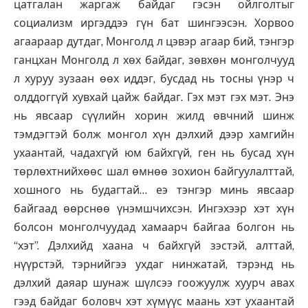
цатгалан жаргаж байдаг гэсэн ойлголтыг
социализм иргэддээ гүн бат шингээсэн. Хорвоо
агаараар дутдаг, Монголд л цэвэр агаар бий, тэнгэр
ганцхан Монголд л хөх байдаг, зөвхөн монголчууд
л хуруу зузаан өөх иддэг, бусдад нь тосны үнэр ч
олддоггүй хувхай цайж байдаг. Гэх мэт гэх мэт. Энэ
нь явсаар сүүлийн хорин жилд өвчний шинж
тэмдэгтэй болж монгол хүн дэлхий дээр хамгийн
ухаантай, чадахгүй юм байхгүй, ген нь бусад хүн
төрлөхтнийхөөс шал өмнөө зохион байгуулалттай,
хошного нь будагтай… еэ тэнгэр минь явсаар
байгаад өөрснөө үнэмшчихсэн. Ингэхээр хэт хүн
болсон монголчуудад хамаарч байгаа болгон нь
“хэт”. Дэлхийд хаана ч байхгүй зэстэй, алттай,
нүүрстэй, тэрнийгээ ухдаг нинжатай, тэрэнд нь
дэлхий даяар шунаж шүлсээ гоожуулж хуурч авах
гээд байдаг боловч хэт хүмүүс маань хэт ухаантай