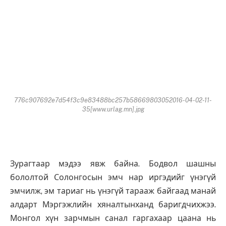
776c907692e7d54f3c9e83488bc257b58669803052016-04-02-11-
35[www.urlag.mn].jpg
Зурагтаар мэдээ явж байна. Бодвол шашны
бололтой Солонгосын эмч нар иргэдийг үнэгүй
эмчилж, эм тариаг нь үнэгүй тарааж байгаад манай
алдарт Мэргэжлийн хяналтынханд баригдчихжээ.
Монгол хүн зарчмын санал гаргахаар цаана нь