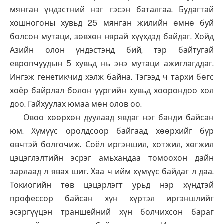
мянган үндэстний нэг гэсэн баталгаа. Будагтай
хошногоны хувьд 25 мянган жилийн өмнө буй
болсон мутаци, зөвхөн нярай хүүхдэд байдаг, Хойд
Азийн олон үндэстэнд бий, тэр байтугай
европчуудын 5 хувьд нь энэ мутаци ажиглагддаг.
Ингэж генетикчид хэлж байна. Тэгээд ч тархи бөгс
хоёр байрлал болон үүргийн хувьд хоорондоо хол
доо. Гайхуулах юмаа мөн олов оо.
Овоо хөөрхөн дуулаад явдаг нэг банди байсан
юм. Хүмүүс оролдсоор байгаад хөөрхийг бүр
өвчтэй болгочиж. Соёл иргэншил, хотжил, хөгжил
цэцэглэлтийн эсрэг амьхандаа томоохон дайн
зарлаад л явах шиг. Хаа ч ийм хүмүүс байдаг л даа.
Токиогийн төв цэцэрлэгт урьд нэр хүндтэй
профессор байсан хүн хүртэл иргэншлийг
эсэргүүцэн траншейний хүн болчихсон бараг