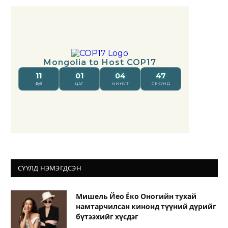
СҮҮЛД НЭМЭГДСЭН
Мишель Йео Ёко Оногийн тухай
намтарчилсан кинонд түүний дүрийг
бүтээхийг хүсдэг