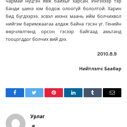
чармай нүцгэн явж байхыг харсан. Ингэхээр тэр
банди шинэ юм бодож олоогүй бололтой. Харин
бид бүгдээрээ, эсвэл ихэнх маань ийм болчихвол
нийгэм баримжаагаа алдаж байна гэсэн үг. Генийн
өөрчлөлтөнд орсон гэсээр байгаад амьтанд
тооцогддог болчих вий дээ.
2010.8.9
Нийтлэлч: Баабар
Facebook
Twitter
Pinterest
LinkedIn
Tumblr
Имэйл
Урлаг
Вэбсайт