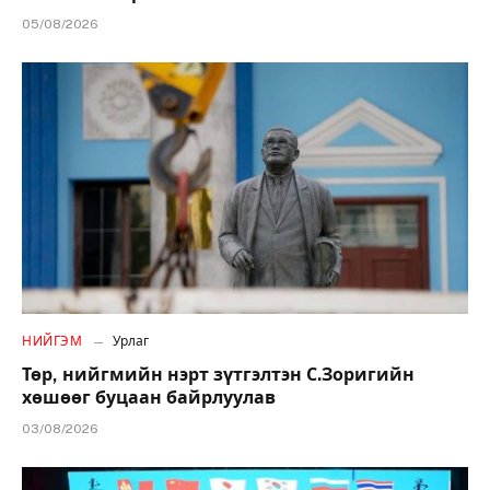
05/08/2026
НИЙГЭМ
Урлаг
Төр, нийгмийн нэрт зүтгэлтэн С.Зоригийн
хөшөөг буцаан байрлуулав
03/08/2026