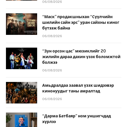
06/08/2026
“Маск” продакшныхан “Сүүлчийн
шилийн сайн эрс” уран сайхны киног
бүтээж байна
06/08/2026
“Зун орсон цас” мюзиклийг 20
жилийн дараа дахин үзэх боломжтой
болжээ
06/08/2026
Амьдралдаа заавал үзэх шидээвэр
кинонуудыг таны амралтад
06/08/2026
“Дарма Батбаяр” ном уншигчдад
хүрлээ