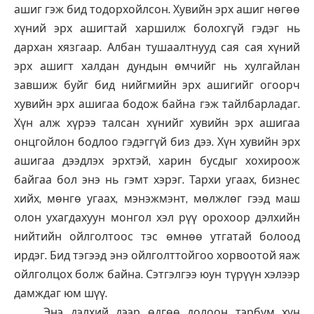
ашиг гэж бид тодорхойлсон. Хувийн эрх ашиг нөгөө
хүний эрх ашигтай харшилж болохгүй гэдэг нь
дархан хязгаар. Албан тушаалтнууд сая сая хүний
эрх ашигт халдан дундын өмчийг нь хулгайлан
завшиж буйг бид нийгмийн эрх ашигийг огоорч
хувийн эрх ашигаа бодож байна гэж тайлбарладаг.
Хүн алж хүрээ талсан хүнийг хувийн эрх ашигаа
онцгойлон бодлоо гэдэггүй биз дээ. Хүн хувийн эрх
ашигаа дээдлэх эрхтэй, харин бусдыг хохироож
байгаа бол энэ нь гэмт хэрэг. Тархи угаах, бизнес
хийх, мөнгө угаах, мэнэжмэнт, мөлжлөг гээд маш
олон ухагдахуун монгол хэл рүү орохоор дэлхийн
нийтийн ойлголтоос тэс өмнөө утгатай болоод
ирдэг. Бид тэгээд энэ ойлголттойгоо хорвоотой яаж
ойлголцох болж байна. Сэтгэлгээ юун түрүүн хэлээр
дамждаг юм шүү.
Энэ дэлхий дээр өдгөө долоон тэрбум хүн