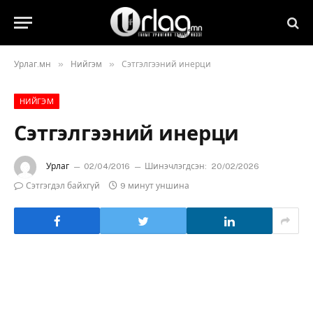
»
»
Урлаг.мн
Нийгэм
Сэтгэлгээний инерци
НИЙГЭМ
Сэтгэлгээний инерци
Урлаг
02/04/2016
Шинэчлэгдсэн:
20/02/2026
Сэтгэгдэл байхгүй
9 минут уншина