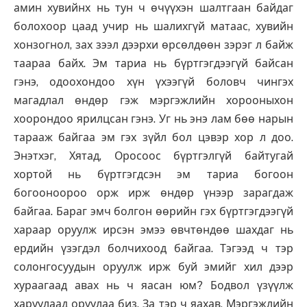
амин хувийнх нь тун ч өчүүхэн шалтгаан байдаг
болохоор цаад учир нь шалихгүй матаас, хувийн
хонзогнол, зах зээл дээрхи өрсөлдөөн зэрэг л байж
таараа байх. Эм тариа нь бүртгэгдээгүй байсан
гэнэ, одоохондоо хүн үхээгүй боловч чингэх
магадлал өндөр гэж мэргэжлийн хорооныхон
хоорондоо ярилцсан гэнэ. Уг нь энэ лам бөө нарын
тарааж байгаа эм гэх зүйл бол цэвэр хор л доо.
Энэтхэг, Хятад, Оросоос бүртгэлгүй байтугай
хортой нь бүртгэгдсэн эм тариа богоон
богооноороо орж ирж өндөр үнээр зарагдаж
байгаа. Бараг эмч болгон өөрийн гэх бүртгэгдээгүй
хараар оруулж ирсэн эмээ өвчтөндөө шахдаг нь
ердийн үзэгдэл болчихоод байгаа. Тэгээд ч тэр
солонгосуудын оруулж ирж буй эмийг хил дээр
хураагаад авах нь ч яасан юм? Бодвол үзүүлж
харуулаад оруулаа биз. За тэр ч яахав, Мэргэжлийн