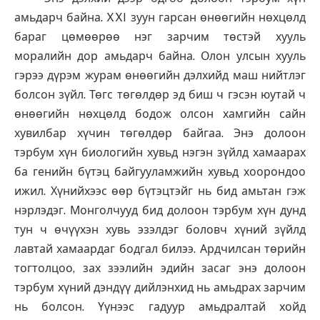
амьдарч байна. XXI зуун гарсан өнөөгийн нөхцөлд
бараг цөмөөрөө нэг зарчим төстэй хууль
моралийн дор амьдарч байна. Олон улсын хууль
гэрээ дүрэм журам өнөөгийн дэлхийд маш нийтлэг
болсон зүйл. Төгс төгөлдөр эд биш ч гэсэн юутай ч
өнөөгийн нөхцөлд бодож олсон хамгийн сайн
хувилбар хүчин төгөлдөр байгаа. Энэ долоон
тэрбум хүн биологийн хувьд нэгэн зүйлд хамаарах
ба генийн бүтэц байгууламжийн хувьд хоорондоо
ижил. Хүнийхээс өөр бүтэцтэйг нь бид амьтан гэж
нэрлэдэг. Монголчууд бид долоон тэрбум хүн дунд
тун ч өчүүхэн хувь эзэлдэг боловч хүний зүйлд
лавтай хамаардаг бодгал билээ. Ардчилсан төрийн
тогтолцоо, зах зээлийн эдийн засаг энэ долоон
тэрбум хүний дэндүү дийлэнхид нь амьдрах зарчим
нь болсон. Үүнээс гадуур амьдралтай хойд