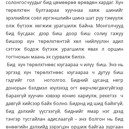
солонгосчуудыг бид цөмөөрөө өрөвдөн хардаг. Хүн
төрөлхтөн бултаараа хуучнаа хаяж шинийг
эрэлхийлж соёл иргэншлийн шинэ шат руу тэмүүлж
олж бүтээж хөгжиж урагшилж байна. Монголчууд
бид бусдаас дээр биш доор биш солиу гажуу
бишээр хүн төрөлхтөнтэй хөл нийлүүлэн адил
сэтгэж бодож бүтээж урагшилж явах л оршин
тогтнохын маань эх сурвалж билээ.
Бид хүн төрөлхтнөөс юугаараа ч илүү биш. Энэ нь
эргээд хүн төрөлхтнөөс юугаараа ч дутуу биш
гэдгийг гол нотолгоо. Бидний цусанд негр
донорын бэлдмэл юүлэхэд огт өөрчлөгдөхгүйгээр
барахгүй хуучин хэвээр хонио хариулж, рекетээ ч
давгүй хийсээр байх болно. Бидэнд ид шид байхгүй,
бид дэлхийг үүсгээгүй, биднийг ямар нэг дээд
тэнгэр тусгайлан адислаагүй – энэ болгон нь бид
өнөөгийн дэлхийд зэрэгцэн оршиж байгаа зургаан