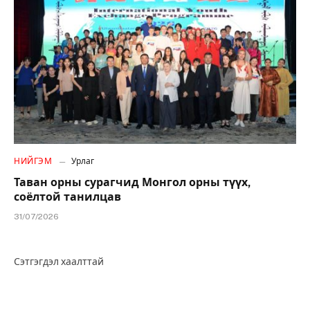
НИЙГЭМ
Урлаг
Таван орны сурагчид Монгол орны түүх,
соёлтой танилцав
31/07/2026
Сэтгэгдэл хаалттай