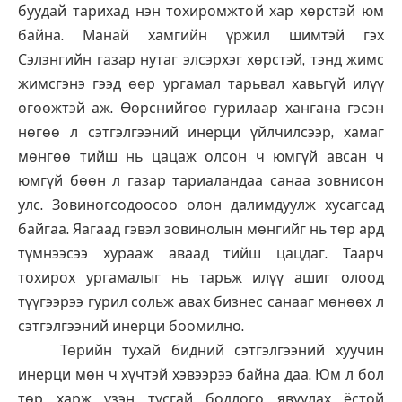
буудай тарихад нэн тохиромжтой хар хөрстэй юм
байна. Манай хамгийн үржил шимтэй гэх
Сэлэнгийн газар нутаг элсэрхэг хөрстэй, тэнд жимс
жимсгэнэ гээд өөр ургамал тарьвал хавьгүй илүү
өгөөжтэй аж. Өөрснийгөө гурилаар хангана гэсэн
нөгөө л сэтгэлгээний инерци үйлчилсээр, хамаг
мөнгөө тийш нь цацаж олсон ч юмгүй авсан ч
юмгүй бөөн л газар тариаландаа санаа зовнисон
улс. Зовиногсодоосоо олон далимдуулж хусагсад
байгаа. Яагаад гэвэл зовинолын мөнгийг нь төр ард
түмнээсээ хурааж аваад тийш цацдаг. Таарч
тохирох ургамалыг нь тарьж илүү ашиг олоод
түүгээрээ гурил сольж авах бизнес санааг мөнөөх л
сэтгэлгээний инерци боомилно.
Төрийн тухай бидний сэтгэлгээний хуучин
инерци мөн ч хүчтэй хэвээрээ байна даа. Юм л бол
төр харж үзэн тусгай бодлого явуулах ёстой