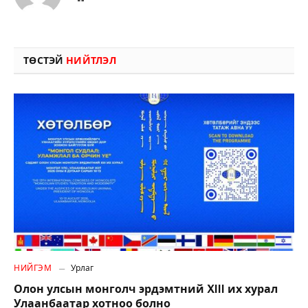
ТӨСТЭЙ
НИЙТЛЭЛ
НИЙГЭМ
Урлаг
Олон улсын монголч эрдэмтний XIII их хурал
Улаанбаатар хотноо болно