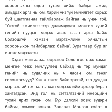
хорооныхны өдөр тутам хийж байдаг ажил,
амьдрах арга нь юм. Харин үнэгүй эмчилгээг хорьж
буй шалтгаанаа тайлбарлаж байгаа нь үнэн гоё.
“Үнэгүй эмчилгээгээр далимдуулж монгол хүний
генийн нууцыг мэдэж авах гэсэн арга байж
болзошгүй хэмээн мэргэжлийн хяналтын
хорооныхон тайлбарлаж байна”. Зурагтаар бүр яг
ингэж мэдээлсэн.
Хэдэн мянгаараа өөрснөө Солонгос орж хамаг
мөнгөө гөвж эмчлүүлээд байхад нь тэр мундаг
генийг нь судалчих нь ч яасан юм, тэнэг
солонгосчууд? Хэн ч тэнэг байх эрхтэй, тэр дундаа
мэргэжлийн хяналтынхан мэдээж ийм эрхээр бүрэн
хангагдсан. Энд гол нь сэтгэлгээний инерцийн
тухай ярих гэсэн юм. Бүх дэлхий зовж зүдэрч
байгаа, хүмүүс зөвхөн Зөвлөлт Монгол хоёрт л