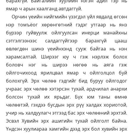
барахгүй. Байгалийн хуулийн нэгэн адил тэр нь
ямар ч арын хаалганд автдаггүй.
Орчин үеийн нийгмийн үзэгдэл үйл явдалд өгсөн
нэр томъёог хөрөнгөтний гэдэг утгаар нь янз
бүрээр гуйвуулж ойлгуулсан инерци манайхны
сэтгэлгээнээс салдаггүйгээр барахгүй цааш
өвлөгдөн шинэ үеийнхэнд сууж байгаа нь нэн
харамсалтай. Ширээг юу ч гэж нэрлэж болох
боловч нэг нь ширээ нөгөө нь аяга гэж
ойлгочихоод ярилцвал ямар ч ойлголцол буй
болохгүй. Эрх чөлөө гэдгийг бид буруу ойлгодог
учраас эрх чөлөө хэтэрсэн тухай, ардчилал анархи
болсон тухай их ярьдаг. Бүх юм таны өмнө
чөлөөтэй, гэхдээ бусдын эрх рүү халдах хориотой,
учир нь халдуулагч этгээд бас эрх чөлөөний эрхтэй.
Эсвэл Хувийн эрх ашигийн тухай ойлголт байна.
Үндсэн хуулиараа хамгийн дээд эрх бол хувийн эрх