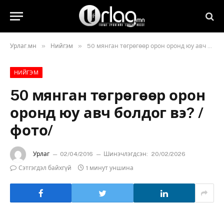
»
»
Урлаг.мн
Нийгэм
50 мянган төгрөгөөр орон оронд юу авч болдог вэ? /фото/
НИЙГЭМ
50 мянган төгрөгөөр орон
оронд юу авч болдог вэ? /
фото/
Урлаг
02/04/2016
Шинэчлэгдсэн:
20/02/2026
Сэтгэгдэл байхгүй
1 минут уншина