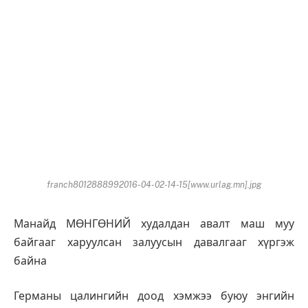
franch8012888992016-04-02-14-15[www.urlag.mn].jpg
Манайд МӨНГӨНИЙ худалдан авалт маш муу
байгааг харуулсан залуусын давалгааг хүргэж
байна
Германы цалингийн доод хэмжээ буюу энгийн