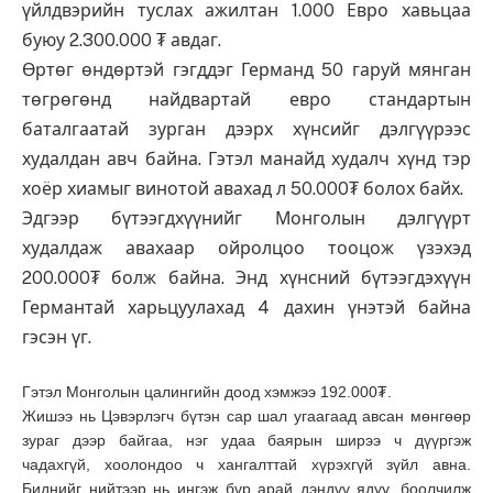
үйлдвэрийн туслах ажилтан 1.000 Евро хавьцаа
буюу 2.300.000 ₮ авдаг.
Өртөг өндөртэй гэгддэг Германд 50 гаруй мянган
төгрөгөнд найдвартай евро стандартын
баталгаатай зурган дээрх хүнсийг дэлгүүрээс
худалдан авч байна. Гэтэл манайд худалч хүнд тэр
хоёр хиамыг винотой авахад л 50.000₮ болох байх.
Эдгээр бүтээгдхүүнийг Монголын дэлгүүрт
худалдаж авахаар ойролцоо тооцож үзэхэд
200.000₮ болж байна. Энд хүнсний бүтээгдэхүүн
Германтай харьцуулахад 4 дахин үнэтэй байна
гэсэн үг.
Гэтэл Монголын цалингийн доод хэмжээ 192.000₮.
Жишээ нь Цэвэрлэгч бүтэн сар шал угаагаад авсан мөнгөөр
зураг дээр байгаа, нэг удаа баярын ширээ ч дүүргэж
чадахгүй, хоолондоо ч хангалттай хүрэхгүй зүйл авна.
Биднийг нийтээр нь ингэж бүр арай дэндүү ядуу, боолчилж