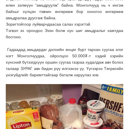
өлөн зэлмүүн “амьдруулж” байна. Монголчууд нь ч ингэж
байхыг хүлцэн тэвчин өнгөрөөж бор хоногоо өнгөрөөж
амьдралаа дуусгаж байна.
Зоригтойгоор луйварчдаасаа салах хэрэгтэй.
Тэгвэл эх орондоо Эзэн болж хүн шиг амьдралыг хамтдаа
босгоно.
Гадаадад амьдардаг дэлхийн өнцөг бүрт тархан суугаа элэг
нэгт Монголчуудаа, ойролцоо 50.000₮-т хэдий хэрийн
хүнсний бүтээгдхүүн оршин суугаа газраа худалдаж авч болох
талаар ЗУРАГ авч бидэн рүү илгээнээ үү. Үүгээрээ Төгрөгийн
үнэгүйдлийг баримттайгаар баталж харуулах юм.