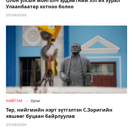
Олон улсын монголч эрдэмтний XIII их хурал
Улаанбаатар хотноо болно
05/08/2026
НИЙГЭМ
Урлаг
Төр, нийгмийн нэрт зүтгэлтэн С.Зоригийн
хөшөөг буцаан байрлуулав
03/08/2026