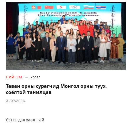
НИЙГЭМ
Урлаг
Таван орны сурагчид Монгол орны түүх,
соёлтой танилцав
31/07/2026
Сэтгэгдэл хаалттай