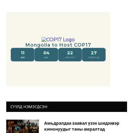
СҮҮЛД НЭМЭГДСЭН
Амьдралдаа заавал үзэх шидээвэр
кинонуудыг таны амралтад