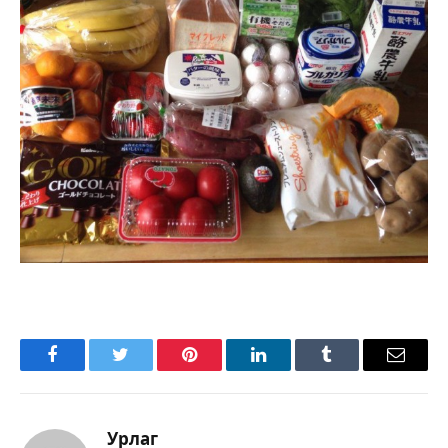
Facebook
Twitter
Pinterest
LinkedIn
Tumblr
Имэйл
Урлаг