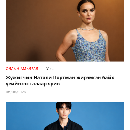
ОДДЫН АМЬДРАЛ
Урлаг
Жүжигчин Натали Портман жирэмсэн байх
үеийнхээ талаар ярив
05/08/2026