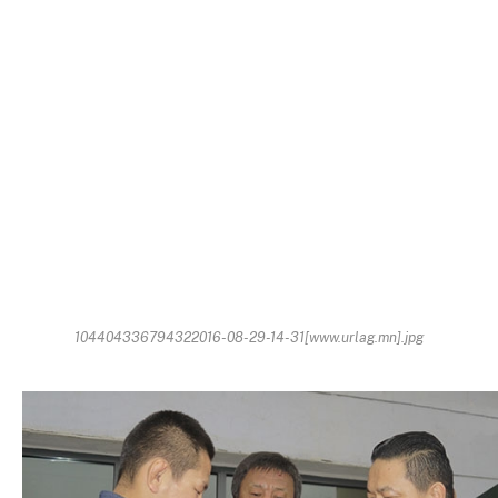
104404336794322016-08-29-14-31[www.urlag.mn].jpg