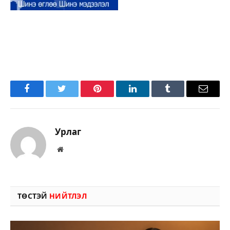
Facebook
Twitter
Pinterest
LinkedIn
Tumblr
Имэйл
Урлаг
Вэбсайт
ТӨСТЭЙ
НИЙТЛЭЛ