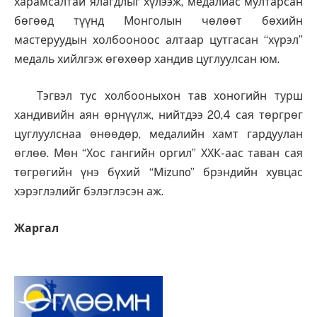
харамсалтай ялагдлыг хүлээж, медалиас мултарсан
бөгөөд түүнд Монголын чөлөөт бөхийн
мастеруудын холбооноос алтаар цутгасан “хүрэл”
медаль хийлгэж өгөхөөр хандив цуглуулсан юм.
Тэгвэл тус холбооныхон тав хоногийн турш
хандивийн аян өрнүүлж, нийтдээ 20,4 сая төргрөг
цуглуулснаа өнөөдөр, медалийн хамт гардуулан
өглөө. Мөн “Хос гангийн оргил” ХХК-аас таван сая
төгрөгийн үнэ бүхий “Мizuno” брэндийн хувцас
хэрэглэлийг бэлэглэсэн аж.
Жаргал