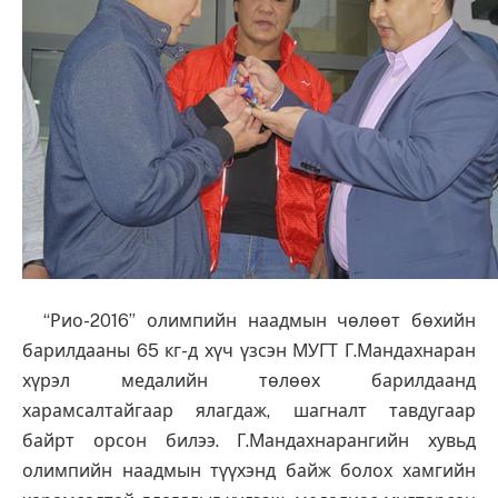
“Рио-2016” олимпийн наадмын чөлөөт бөхийн
барилдааны 65 кг-д хүч үзсэн МУГТ Г.Мандахнаран
хүрэл медалийн төлөөх барилдаанд
харамсалтайгаар ялагдаж, шагналт тавдугаар
байрт орсон билээ. Г.Мандахнарангийн хувьд
олимпийн наадмын түүхэнд байж болох хамгийн