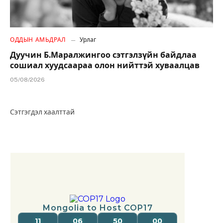
ОДДЫН АМЬДРАЛ
Урлаг
Дуучин Б.Маралжингоо сэтгэлзүйн байдлаа
сошиал хуудсаараа олон нийттэй хуваалцав
05/08/2026
Сэтгэгдэл хаалттай