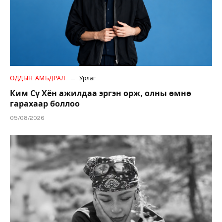
ОДДЫН АМЬДРАЛ
Урлаг
Ким Сү Хён ажилдаа эргэн орж, олны өмнө
гарахаар боллоо
05/08/2026