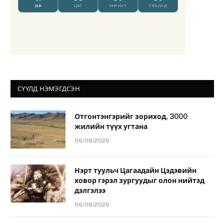
СҮҮЛД НЭМЭГДСЭН
Отгонтэнгэрийг зориход, 3000
жилийн түүх угтана
06/08/2026
Нэрт туульч Цагаадайн Цэдэвийн
ховор гэрэл зургуудыг олон нийтэд
дэлгэлээ
06/08/2026