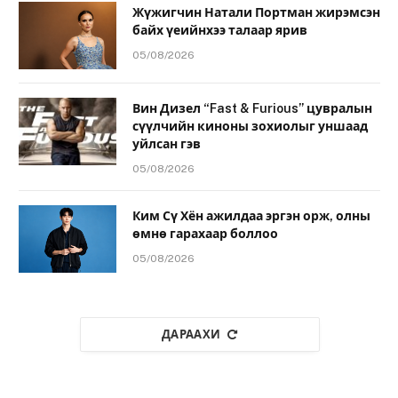
Жүжигчин Натали Портман жирэмсэн
байх үеийнхээ талаар ярив
05/08/2026
Вин Дизел “Fast & Furious” цувралын
сүүлчийн киноны зохиолыг уншаад
уйлсан гэв
05/08/2026
Ким Сү Хён ажилдаа эргэн орж, олны
өмнө гарахаар боллоо
05/08/2026
ДАРААХИ