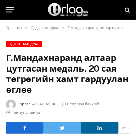
»
»
Урлаг.мн
Оддын амьдрал
Г.Мандахнаранд алтаар цутгасан медаль, 20 сая төгрөгийн хамт гардуулан өглөө
ОДДЫН АМЬДРАЛ
Г.Мандахнаранд алтаар
цутгасан медаль, 20 сая
төгрөгийн хамт гардуулан
өглөө
Урлаг
29/08/2016
Сэтгэгдэл байхгүй
1 минут уншина