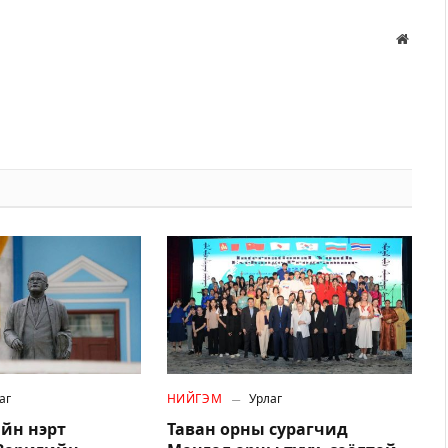
Вэбса
аг
НИЙГЭМ
Урлаг
йн нэрт
Таван орны сурагчид