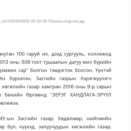
5134011942016-09-20-09-55[www.urlag.mn].jpg
утан 100 гаруй их, дээд сургууль, коллежид
013 оны 309 тоот тушаалын дагуу жил бүрийн
эмжих сар” болгон тэмдэглэх болсон. Үүнтэй
н Хүрээлэн, Засгийн газрын Хэрэгжүүлэгч
ын хөгжлийн газар хамтран 2016 оны 9-р сарын
ол Бөхийн Өргөөнд “ЭЕРЭГ ХАНДЛАГА-ЭРҮҮЛ
өвлөжээ.
У-ын Засгийн газар, Хөдөлмөр, нийгмийн
р бүл, хүүхэд, залуучуудын хөгжлийн газар,