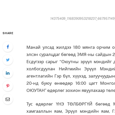
14375409_1168390953218237_667957149_o
SHARE
Манай улсад жилдээ 180 мянга орчим ою
элсэн суралцдаг бөгөөд ЭМЯ-ны сайдын 2
Есдүгээр сарыг “Оюутны эрүүл мэндийг д
холбогдуулан Нийгмийн Эрүүл Мэндий
агентлагийн Гэр бүл, хүүхэд, залуучууд
20-нд буюу өнөөдөр 16:00 цагт Монг
ОЮУТАН” өдөрлөг зохион явуулахаар төл
Тус өдөрлөг ҮНЭ ТӨЛБӨРГҮЙ бөгөөд М
хамгааллын яам, Эрүүл мэндийн яам, Гэ