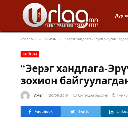
Дуу 
»
»
Урлаг.мн
Нийгэм
“Эерэг хандлага-Эрүүл оюутан” өдөр
НИЙГЭМ
“Эерэг хандлага-Эрү
зохион байгуулагда
Урлаг
20/09/2016
Сэтгэгдэл байхгүй
1 мин
Facebook
Twitter
Linke