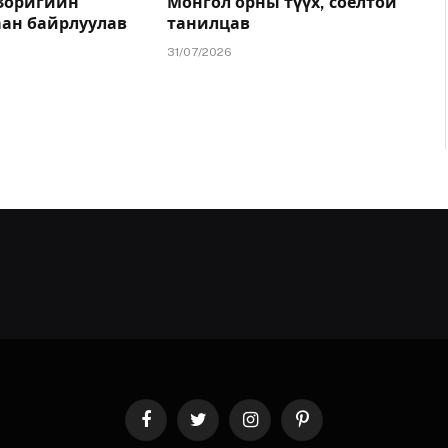
.Зоригийн
Монгол орны түүх, соёлтой
аан байрлуулав
танилцав
31/07/2026
Facebook
Twitter
Instagram
Pinterest