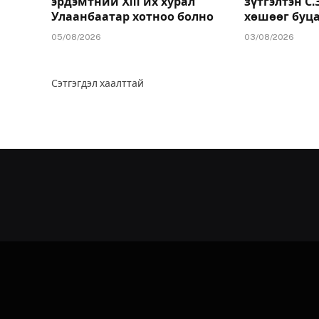
эрдэмтний XIII их хурал
зүтгэлтэн С
Улаанбаатар хотноо болно
хөшөөг буц
05/08/2026
03/08/2026
Сэтгэгдэл хаалттай