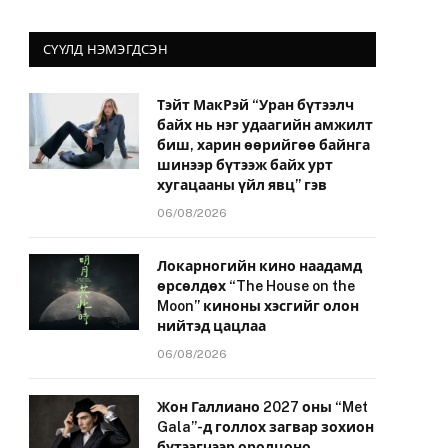
СҮҮЛД НЭМЭГДСЭН
Тэйт МакРэй “Уран бүтээлч
байх нь нэг удаагийн амжилт
биш, харин өөрийгөө байнга
шинээр бүтээж байх урт
хугацааны үйл явц” гэв
06/08/2026
Локарногийн кино наадамд
өрсөлдөх “The House on the
Moon” киноны хэсгийг олон
нийтэд цацлаа
06/08/2026
Жон Галлиано 2027 оны “Met
Gala”-д голлох загвар зохион
бүтээгчээр оролцоно