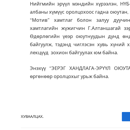
Нийгмийн эрүүл мэндийн хүрээлэн, НҮБ
албаны хүмүүс оролцохоос гадна оюутан, з
“Мотив” хамтлаг болон залуу дуучин
хамтлагийн жүжигчин Г.Алтаншагай зэр
Өдөрлөгийн үеэр оюутнуудын дунд өнд
байгуулж, тэдэнд чиглэсэн хувь хүний
лекцүүд зохион байгуулах юм байна.
Энэхүү “ЭЕРЭГ ХАНДЛАГА-ЭРҮҮЛ ОЮУТА
өргөнөөр оролцохыг урьж байна.
ХУВААЛЦАХ.