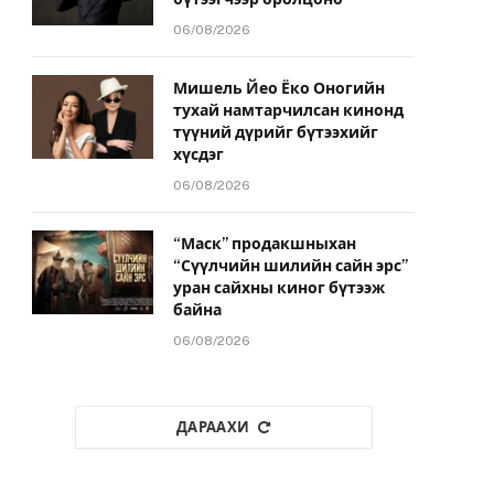
06/08/2026
Мишель Йео Ёко Оногийн
тухай намтарчилсан кинонд
түүний дүрийг бүтээхийг
хүсдэг
06/08/2026
“Маск” продакшныхан
“Сүүлчийн шилийн сайн эрс”
уран сайхны киног бүтээж
байна
06/08/2026
ДАРААХИ