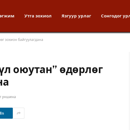
хөгжим
Утга зохиол
Язгуур урлаг
Сонгодог ур
лөг зохион байгуулагдана
үл оюутан” өдөрлөг
на
ут уншина
dIn