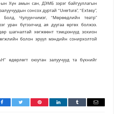
-ын Хүн амын сан, ДЭМБ зэрэг байгууллагын
алуучуудын сонсох дуртай “Uvertura”, “Extasy”,
 Болд, Чулуунчимэг, “Мөрөөдлийн театр”
эг уран бүтээлчид ая дуугаа өргөх болжээ.
өр шагналтай хөгжөөнт тэмцээнүүд зохион
 хөгжлийн болон эрүүл мэндийн сонирхолтой
Н” өдөрлөгт оюутан залуучууд та бүхнийг
Facebook
Twitter
Pinterest
LinkedIn
Tumblr
Имэйл