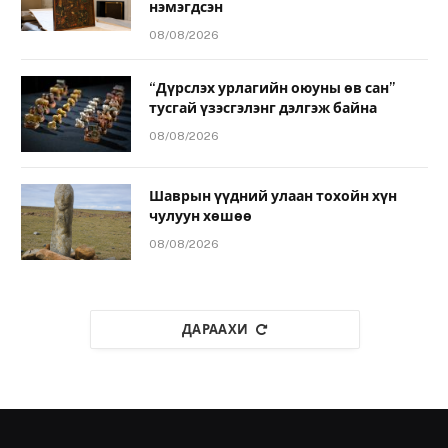
нэмэгдсэн
08/08/2026
“Дүрслэх урлагийн оюуны өв сан”
тусгай үзэсгэлэнг дэлгэж байна
08/08/2026
Шаврын үүдний улаан тохойн хүн
чулуун хөшөө
08/08/2026
ДАРААХИ