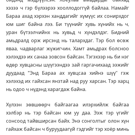
хэзээ ч гэр бүлээрээ хооллодоггүй байлаа. Намайг
Бараа ахад хэрхэн ханддагийг хүмүүс их сонирхдог
юм шиг байна лээ. Би түүнийг хувь хүнийх нь ч,
уран бүтээлчийнх нь хувьд ч хүндэлдэг. Бидний
амьдралд орж ирсэнд нь талархдаг. Тэр бол өсөж
яваа, чадварлаг жүжигчин. Хамт амьдрах болсноо
хэлэхдээ их санаа зовсон байсан. Тэгэхээр нь би нэг
өдөр хувцасны шүүгээндээ зай гаргачихаад ээжийг
дуудаад "Энд Бараа ах хувцсаа хийнэ шүү” гэж
хэлэхэд их гайхсан янзтай над руу харсан. Тэр харц
нь одоо ч нүдэнд харагдаж байна.
Хүлээн зөвшөөрч байгаагаа илэрхийлж байгаа
хэлбэр нь тэр байсан юм уу даа. Ээж тэр үгийг
сонсоод тайвширсан байх. Энэ сонголтыг олон хүн
гайхаж байсан ч буруудаагүй гэдгийг тэр хоёр минь