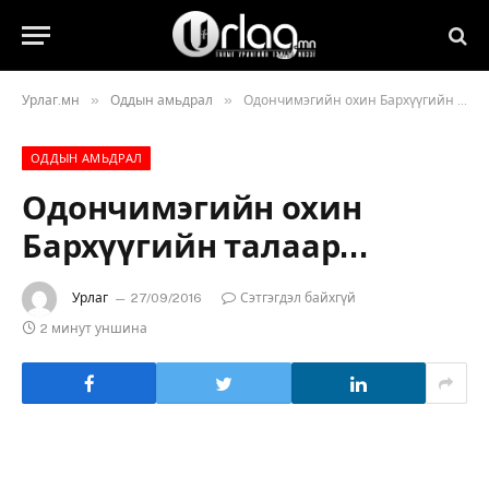
»
»
Урлаг.мн
Оддын амьдрал
Одончимэгийн охин Бархүүгийн талаар…
ОДДЫН АМЬДРАЛ
Одончимэгийн охин
Бархүүгийн талаар…
Урлаг
27/09/2016
Сэтгэгдэл байхгүй
2 минут уншина