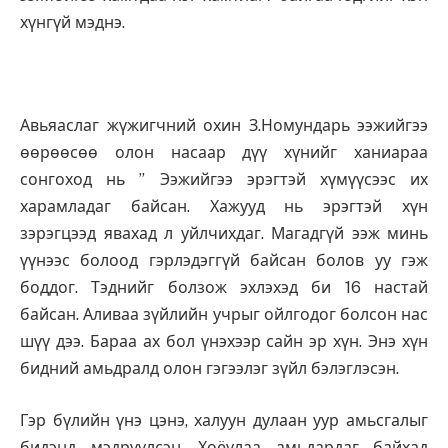
хүнгүй мэднэ.
Авьяаслаг жүжигчний охин З.Номундарь ээжийгээ
өөрөөсөө олон насаар дүү хүнийг ханиараа
сонгоход нь ” Ээжийгээ эрэгтэй хүмүүсээс их
харамладаг байсан. Хажууд нь эрэгтэй хүн
зэрэгцээд явахад л уйлчихдаг. Магадгүй ээж минь
үүнээс болоод гэрлэдэггүй байсан болов уу гэж
боддог. Тэднийг болзож эхлэхэд би 16 настай
байсан. Аливаа зүйлийн учрыг ойлгодог болсон нас
шүү дээ. Бараа ах бол үнэхээр сайн эр хүн. Энэ хүн
бидний амьдралд олон гэгээлэг зүйл бэлэглэсэн.
Гэр бүлийн үнэ цэнэ, халуун дулаан уур амьсгалыг
бидэнд мэдрүүлсэн. Хоёулаа амьдардаг байхад