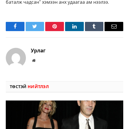
баталж чадсан” хэмээн анх удаагаа ам нээлээ.
Facebook
Twitter
Pinterest
LinkedIn
Tumblr
Имэйл
Урлаг
Вэбсайт
ТӨСТЭЙ
НИЙТЛЭЛ