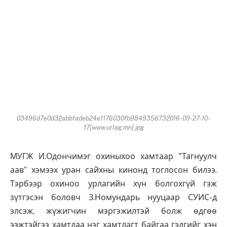
03496d7e0d32abbfadeb24e1176030fb9849356732016-09-27-10-
17[www.urlag.mn].jpg
МУГЖ И.Одончимэг охиныхоо хамтаар "Тагнуулч
аав” хэмээх уран сайхны кинонд тоглосон билээ.
Тэрбээр охиноо урлагийн хүн болгохгүй гэж
зүтгэсэн боловч З.Номундарь нууцаар СУИС-д
элсэж, жүжигчин мэргэжилтэй болж өдгөө
ээжтэйгээ хамтдаа нэг хамтлагт байгаа гэдгийг хэн