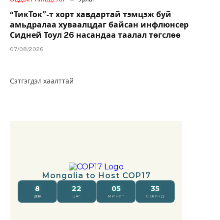
“ТикТок”-т хорт хавдартай тэмцэж буй
амьдралаа хуваалцдаг байсан инфлюнсер
Сидней Тоул 26 насандаа таалал төгслөө
07/08/2026
Сэтгэгдэл хаалттай