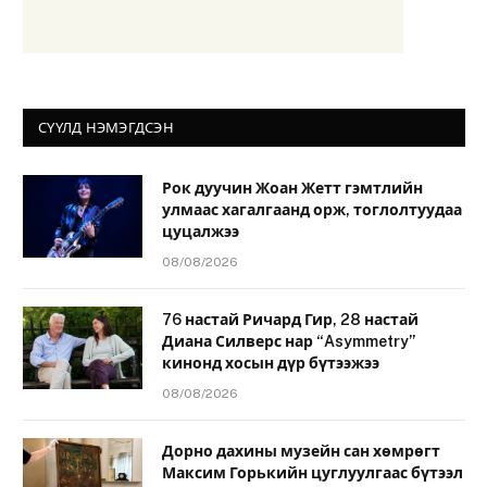
СҮҮЛД НЭМЭГДСЭН
Рок дуучин Жоан Жетт гэмтлийн
улмаас хагалгаанд орж, тоглолтуудаа
цуцалжээ
08/08/2026
76 настай Ричард Гир, 28 настай
Диана Силверс нар “Asymmetry”
кинонд хосын дүр бүтээжээ
08/08/2026
Дорно дахины музейн сан хөмрөгт
Максим Горькийн цуглуулгаас бүтээл