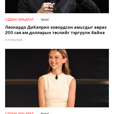
ОДДЫН АМЬДРАЛ
Урлаг
Леонардо ДиКаприо ховордсон амьтдыг аврах
200 сая ам.долларын төслийг тэргүүлж байна
07/08/2026
ОДДЫН АМЬДРАЛ
Урлаг