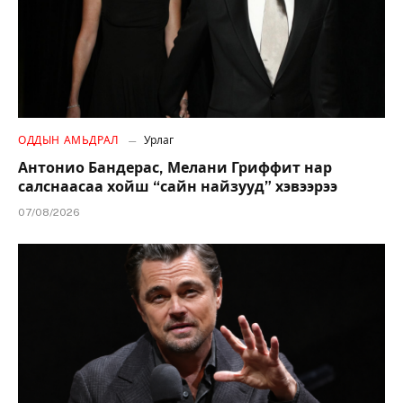
ОДДЫН АМЬДРАЛ
Урлаг
Антонио Бандерас, Мелани Гриффит нар
салснаасаа хойш “сайн найзууд” хэвээрээ
07/08/2026