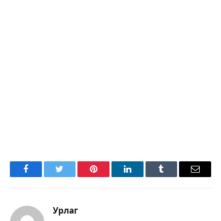
Facebook
Twitter
Pinterest
LinkedIn
Tumblr
Имэйл
Урлаг