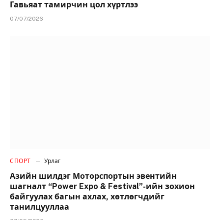
Гавьяат тамирчин цол хүртлээ
07/07/2026
СПОРТ
Урлаг
Азийн шилдэг Моторспортын эвентийн
шагналт “Power Expo & Festival”-ийн зохион
байгуулах багын ахлах, хөтлөгчдийг
танилцууллаа