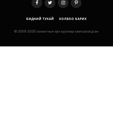
Facebook
Twitter
Instagram
Pinterest
БИДНИЙ ТУХАЙ
ХОЛБОО БАРИХ
© 2009-2026 зохиогчын эрх хуулиар хамгаалагдсан.