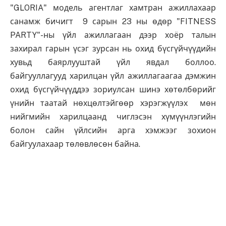
"GLORIA" модель агентлаг хамтран ажиллахаар
санамж бичигт 9 сарын 23 ны өдөр "FITNESS
PARTY"-ны үйл ажиллагаан дээр хоёр талын
захирал гарын үсэг зурсан нь охид бүсгүйчүүдийн
хувьд баярлууштай үйл явдал боллоо.
байгууллагууд харилцан үйл ажиллагаагаа дэмжин
охид бүсгүйчүүддээ зориулсан шинэ хөтөлбөрийг
үнийн таатай нөхцөлтэйгөөр хэрэгжүүлэх мөн
нийгмийн харилцаанд чиглэсэн хүмүүнлэгийн
болон сайн үйлсийн арга хэмжээг зохион
байгуулахаар төлөвлөсөн байна.