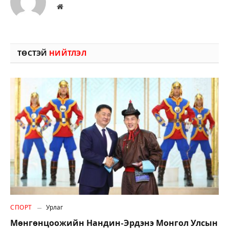
Вэбсайт
ТӨСТЭЙ
НИЙТЛЭЛ
СПОРТ
Урлаг
Мөнгөнцоожийн Нандин-Эрдэнэ Монгол Улсын