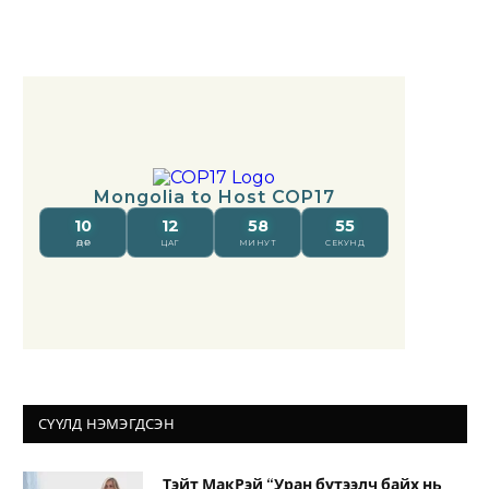
СҮҮЛД НЭМЭГДСЭН
Тэйт МакРэй “Уран бүтээлч байх нь