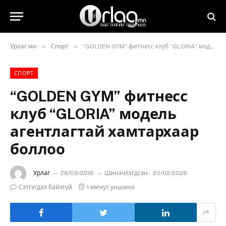
»
»
Урлаг.мн
Спорт
“GOLDEN GYM” фитнесс клуб “GLORIA” модель агентлагтай хамтархаар боллоо
СПОРТ
“GOLDEN GYM” фитнесс
клуб “GLORIA” модель
агентлагтай хамтархаар
боллоо
Урлаг
28/09/2016
Шинэчлэгдсэн:
20/02/2026
Сэтгэгдэл байхгүй
1 минут уншина