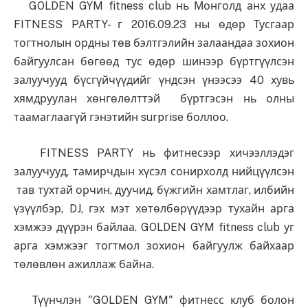
GOLDEN GYM fitness club нь Монголд анх удаа
FITNESS PARTY- г 2016.09.23 ны өдөр Тусгаар
тогтнолын ордны төв бэлтгэлийн залаандаа зохион
байгуулсан бөгөөд тус өдөр шинээр бүртгүүлсэн
залуучууд бүсгүйчүүдийг үндсэн үнээсээ 40 хувь
хямдруулан хөнгөлөлттэй бүртгэсэн нь олны
таамаглаагүй гэнэтийн surprise боллоо.
FITNESS PARTY нь фитнесээр хичээллэдэг
залуучууд, тамирчдын хүсэл сонирхолд нийцүүлсэн
тав тухтай орчин, дуучид, бүжгийн хамтлаг, илбийн
үзүүлбэр, DJ, гэх мэт хөтөлбөрүүдээр тухайн арга
хэмжээ дүүрэн байлаа. GOLDEN GYM fitness club уг
арга хэмжээг тогтмол зохион байгуулж байхаар
төлөвлөн ажиллаж байна.
Түүнчлэн "GOLDEN GYM" фитнесс клуб болон