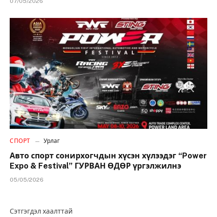
07/05/2026
СПОРТ
Урлаг
Авто спорт сонирхогчдын хүсэн хүлээдэг “Power
Expo & Festival” ГУРВАН ӨДӨР үргэлжилнэ
05/05/2026
Сэтгэгдэл хаалттай