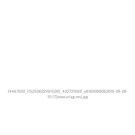
14467030_1152506224815281_432721669_o8169088062016-09-28-
10-17[www.urlag.mn].jpg