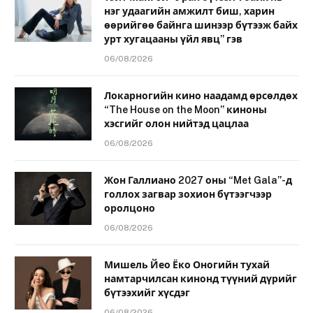
нэг удаагийн амжилт биш, харин
өөрийгөө байнга шинээр бүтээж байх
урт хугацааны үйл явц” гэв
06/08/2026
Локарногийн кино наадамд өрсөлдөх
“The House on the Moon” киноны
хэсгийг олон нийтэд цацлаа
06/08/2026
Жон Галлиано 2027 оны “Met Gala”-д
голлох загвар зохион бүтээгчээр
оролцоно
06/08/2026
Мишель Йео Ёко Оногийн тухай
намтарчилсан кинонд түүний дүрийг
бүтээхийг хүсдэг
06/08/2026