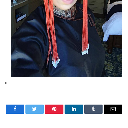
Facebook
Twitter
Pinterest
LinkedIn
Tumblr
Имэйл