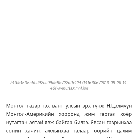
74fb91535a5bd92ec09a989722df54247141660672016-09-29-14-
46[www.urlag.mn].jpg
Монгол газар гэх вант улсын эрх гүнж Н.Цэлмүүн
Монгол-Америкийн хооронд жим гартал хоёр
нутагтан аятай явж байгаа билээ. Явсан газрынхаа
сонин хачин, ажлынхаа талаар өөрийн цахим