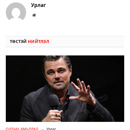
Урлаг
Вэбсайт
ТӨСТЭЙ
НИЙТЛЭЛ
ОДДЫН АМЬДРАЛ
Урлаг