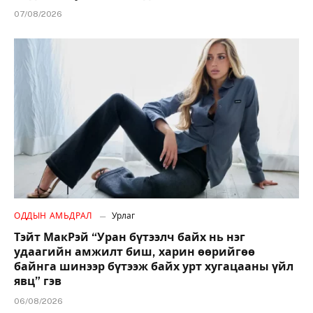
07/08/2026
ОДДЫН АМЬДРАЛ
Урлаг
Тэйт МакРэй “Уран бүтээлч байх нь нэг
удаагийн амжилт биш, харин өөрийгөө
байнга шинээр бүтээж байх урт хугацааны үйл
явц” гэв
06/08/2026