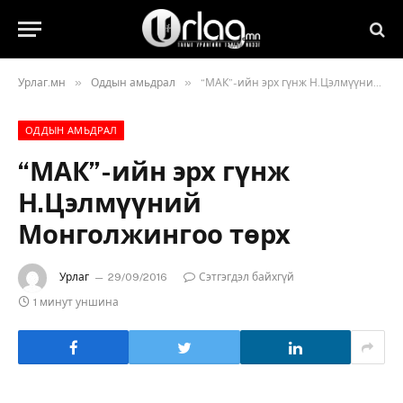
»
»
Урлаг.мн
Оддын амьдрал
“МАК”-ийн эрх гүнж Н.Цэлмүүний Монголжингоо төрх
ОДДЫН АМЬДРАЛ
“МАК”-ийн эрх гүнж
Н.Цэлмүүний
Монголжингоо төрх
Урлаг
29/09/2016
Сэтгэгдэл байхгүй
1 минут уншина