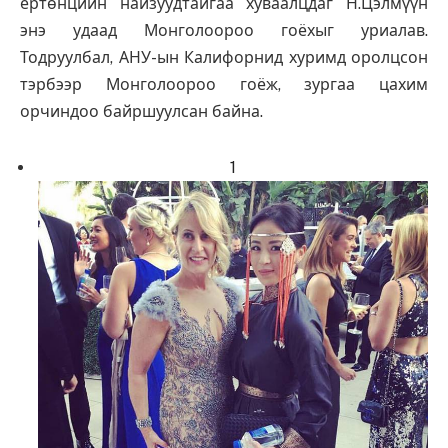
ертөнцийн найзуудтайгаа хуваалцдаг Н.Цэлмүүн
энэ удаад Монголоороо гоёхыг уриалав.
Тодруулбал, АНУ-ын Калифорнид хуримд оролцсон
тэрбээр Монголоороо гоёж, зургаа цахим
орчиндоо байршуулсан байна.
1