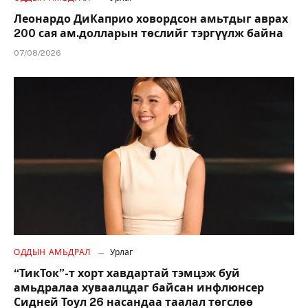
Леонардо ДиКаприо ховордсон амьтдыг аврах
200 сая ам.долларын төслийг тэргүүлж байна
07/08/2026
ОДДЫН АМЬДРАЛ
Урлаг
“ТикТок”-т хорт хавдартай тэмцэж буй
амьдралаа хуваалцдаг байсан инфлюнсер
Сидней Тоул 26 насандаа таалал төгслөө