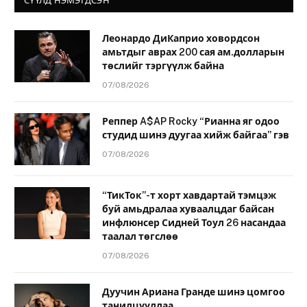
СҮҮЛД НЭМЭГДСЭН
Леонардо ДиКаприо ховордсон
амьтдыг аврах 200 сая ам.долларын
төслийг тэргүүлж байна
07/08/2026
Реппер A$AP Rocky “Рианна яг одоо
студид шинэ дуугаа хийж байгаа” гэв
07/08/2026
“ТикТок”-т хорт хавдартай тэмцэж
буй амьдралаа хуваалцдаг байсан
инфлюнсер Сидней Тоул 26 насандаа
таалал төгслөө
07/08/2026
Дуучин Ариана Гранде шинэ цомгоо
танилцууллаа