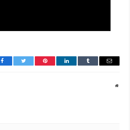
Facebook
Twitter
Pinterest
LinkedIn
Tumblr
Имэйл
Вэбса