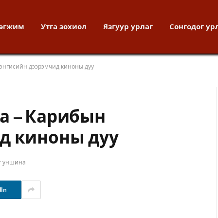
хөгжим
Утга зохиол
Язгуур урлаг
Сонгодог ур
тэнгисийн дээрэмчид киноны дуу
а – Карибын
д киноны дуу
т уншина
dIn