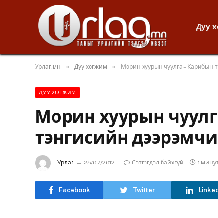
Дуу 
»
»
Урлаг.мн
Дуу хөгжим
Морин хуурын чуулга – Карибын 
ДУУ ХӨГЖИМ
Морин хуурын чуулг
тэнгисийн дээрэмчи
Урлаг
25/07/2012
Сэтгэгдэл байхгүй
1 мину
Facebook
Twitter
Linke