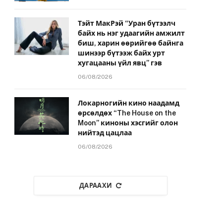
Тэйт МакРэй “Уран бүтээлч
байх нь нэг удаагийн амжилт
биш, харин өөрийгөө байнга
шинээр бүтээж байх урт
хугацааны үйл явц” гэв
06/08/2026
Локарногийн кино наадамд
өрсөлдөх “The House on the
Moon” киноны хэсгийг олон
нийтэд цацлаа
06/08/2026
ДАРААХИ