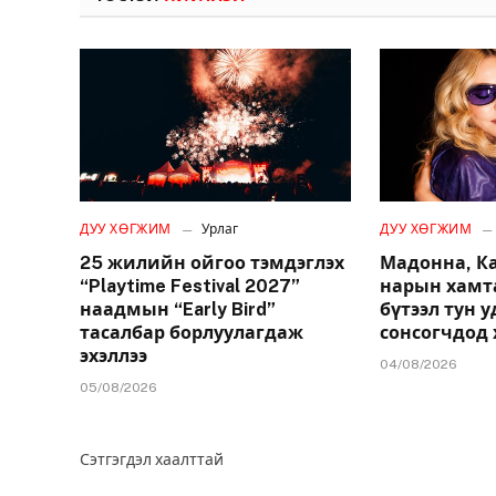
ДУУ ХӨГЖИМ
Урлаг
ДУУ ХӨГЖИМ
25 жилийн ойгоо тэмдэглэх
Мадонна, К
“Playtime Festival 2027”
нарын хамт
наадмын “Early Bird”
бүтээл тун 
тасалбар борлуулагдаж
сонсогчдод 
эхэллээ
04/08/2026
05/08/2026
Сэтгэгдэл хаалттай