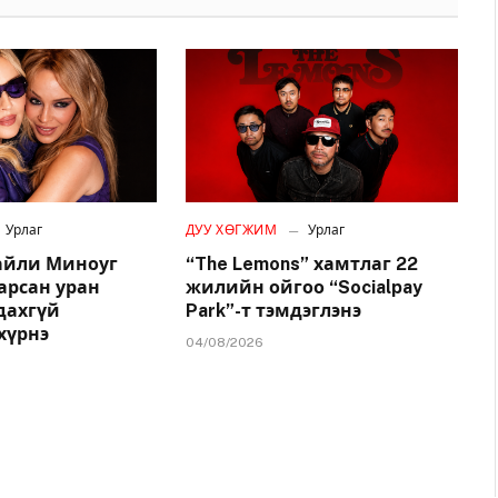
Урлаг
ДУУ ХӨГЖИМ
Урлаг
айли Миноуг
“The Lemons” хамтлаг 22
арсан уран
жилийн ойгоо “Socialpay
удахгүй
Park”-т тэмдэглэнэ
хүрнэ
04/08/2026