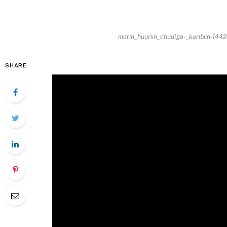
morin_huuriin_chuulga-_karibiin-144
SHARE