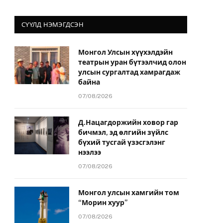
СҮҮЛД НЭМЭГДСЭН
Монгол Улсын хүүхэлдэйн
театрын уран бүтээлчид олон
улсын сургалтад хамрагдаж
байна
07/08/2026
Д.Нацагдоржийн ховор гар
бичмэл, эд өлгийн зүйлс
бүхий тусгай үзэсгэлэнг
нээлээ
07/08/2026
Монгол улсын хамгийн том
“Морин хуур”
07/08/2026