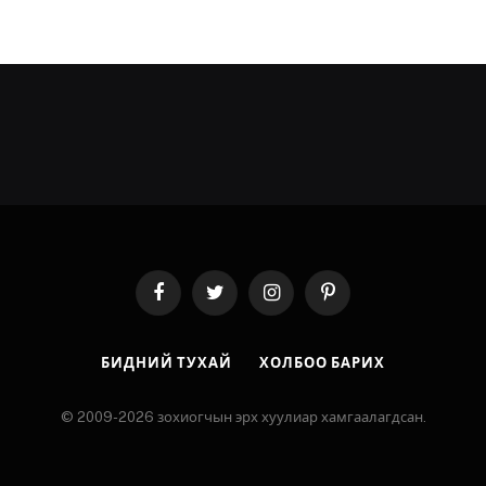
Facebook
Twitter
Instagram
Pinterest
БИДНИЙ ТУХАЙ
ХОЛБОО БАРИХ
© 2009-2026 зохиогчын эрх хуулиар хамгаалагдсан.