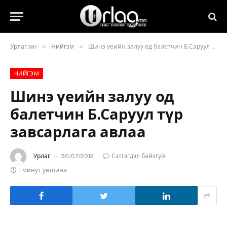
»
»
Урлаг.мн
Нийгэм
Шинэ үеийн залуу од балетчин Б.Саруул түр завсарлага авлаа
НИЙГЭМ
Шинэ үеийн залуу од
балетчин Б.Саруул түр
завсарлага авлаа
Урлаг
30/07/2012
Сэтгэгдэл байхгүй
1 минут уншина