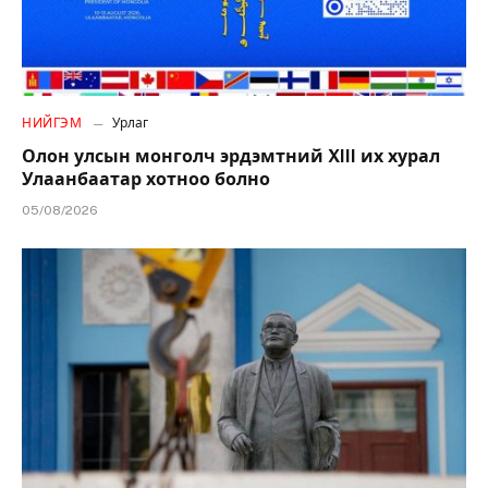
НИЙГЭМ
Урлаг
Олон улсын монголч эрдэмтний XIII их хурал
Улаанбаатар хотноо болно
05/08/2026