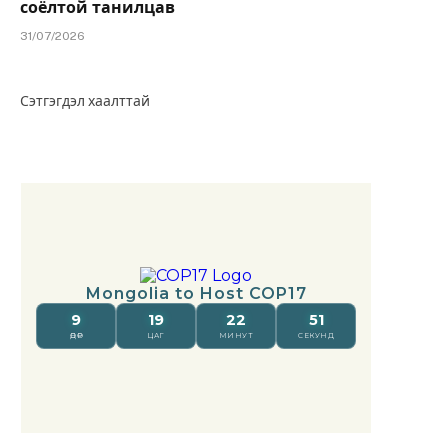
соёлтой танилцав
31/07/2026
Сэтгэгдэл хаалттай