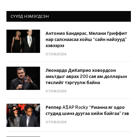
СҮҮЛД НЭМЭГДСЭН
Антонио Бандерас, Мелани Гриффит
нар салснаасаа хойш “сайн найзууд”
хэвээрээ
07/08/2026
Леонардо ДиКаприо ховордсон
амьтдыг аврах 200 сая ам.долларын
төслийг тэргүүлж байна
07/08/2026
Реппер A$AP Rocky “Рианна яг одоо
студид шинэ дуугаа хийж байгаа” гэв
07/08/2026