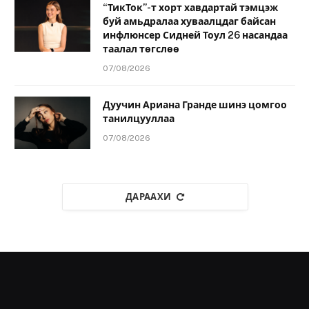
“ТикТок”-т хорт хавдартай тэмцэж
буй амьдралаа хуваалцдаг байсан
инфлюнсер Сидней Тоул 26 насандаа
таалал төгслөө
07/08/2026
Дуучин Ариана Гранде шинэ цомгоо
танилцууллаа
07/08/2026
ДАРААХИ