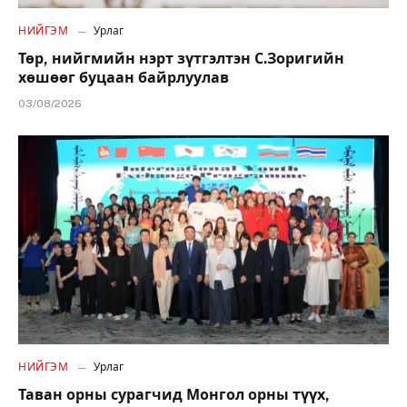
НИЙГЭМ
Урлаг
Төр, нийгмийн нэрт зүтгэлтэн С.Зоригийн
хөшөөг буцаан байрлуулав
03/08/2026
НИЙГЭМ
Урлаг
Таван орны сурагчид Монгол орны түүх,