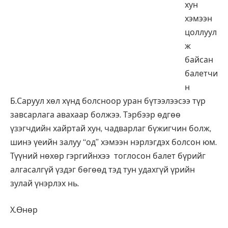
хун
хэмээн
цоллуул
ж
байсан
балетчи
н
Б.Саруул хөл хүнд болсноор уран бүтээлээсээ түр
завсарлага авахаар болжээ. Тэрбээр өдгөө
үзэгчдийн хайртай хун, чадварлаг бүжигчин болж,
шинэ үеийн залуу “од” хэмээн нэрлэгдэх болсон юм.
Түүний нөхөр гэргийнхээ тоглосон балет бүрийг
алгасалгүй үздэг бөгөөд тэд тун удахгүй үрийн
зулай үнэрлэх нь.
Х.Өнөр