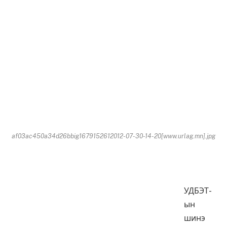
af03ac450a34d26bbig1679152612012-07-30-14-20[www.urlag.mn].jpg
УДБЭТ-
ын
шинэ