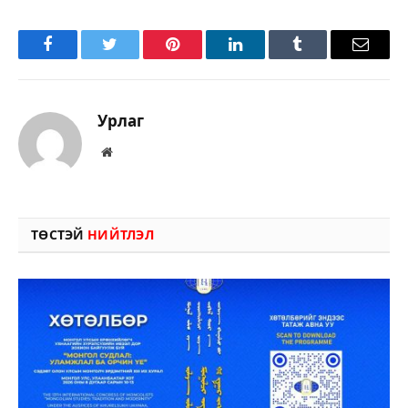
Facebook
Twitter
Pinterest
LinkedIn
Tumblr
Имэйл
Урлаг
Вэбсайт
ТӨСТЭЙ
НИЙТЛЭЛ