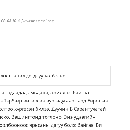
08-03-16-41[www.urlag.mn].png
яа гадаадад амьдарч, ажиллаж байгаа
э.Тэрбээр өнгөрсөн зургадугаар сард Европын
олтоо хүргэсэн билээ. Дуучин Б.Сарантуяатай
иско, Вашингтонд тоглоно. Энэ удаагийн
холбооноос ярьсаны дагуу болж байгаа. Би