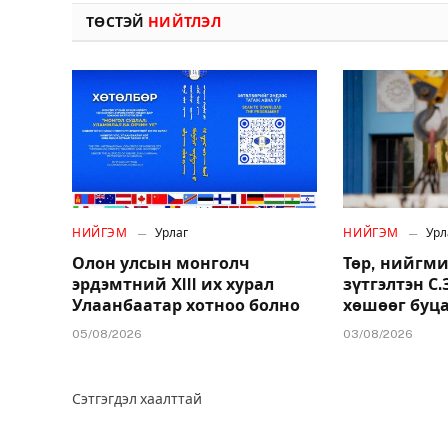
ТӨСТЭЙ
НИЙТЛЭЛ
НИЙГЭМ
Урлаг
НИЙГЭМ
Урл
Олон улсын монголч
Төр, нийгми
эрдэмтний XIII их хурал
зүтгэлтэн С
Улаанбаатар хотноо болно
хөшөөг буц
05/08/2026
03/08/2026
Сэтгэгдэл хаалттай