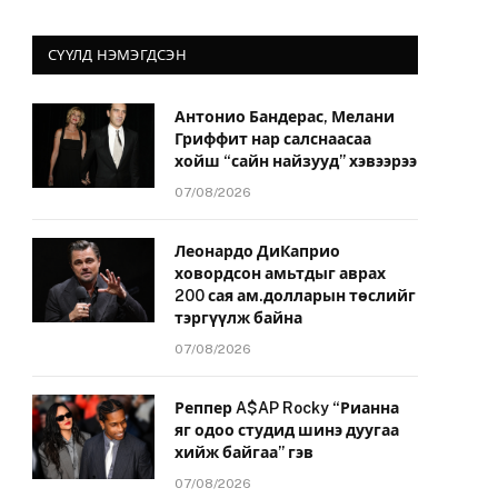
СҮҮЛД НЭМЭГДСЭН
Антонио Бандерас, Мелани
Гриффит нар салснаасаа
хойш “сайн найзууд” хэвээрээ
07/08/2026
Леонардо ДиКаприо
ховордсон амьтдыг аврах
200 сая ам.долларын төслийг
тэргүүлж байна
07/08/2026
Реппер A$AP Rocky “Рианна
яг одоо студид шинэ дуугаа
хийж байгаа” гэв
07/08/2026