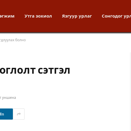
хөгжим
Утга зохиол
Язгуур урлаг
Сонгодог ур
огдлуулах болно
оглолт сэтгэл
ут уншина
dIn