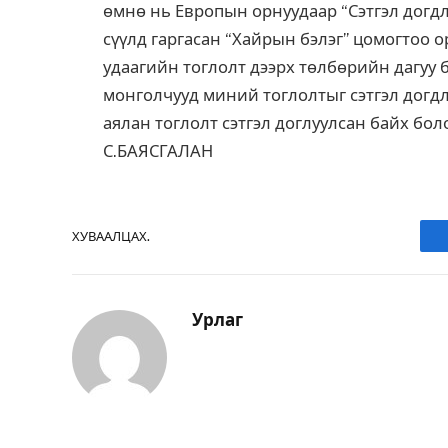
өмнө нь Европын орнуудаар “Сэтгэл догдл
сүүлд гаргасан “Хайрын бэлэг” цомогтоо о
удаагийн тоглолт дээрх төлбөрийн дагуу 
монголчууд миний тоглолтыг сэтгэл догдл
аялан тоглолт сэтгэл доглуулсан байх боло
С.БАЯСГАЛАН
ХУВААЛЦАХ.
Урлаг