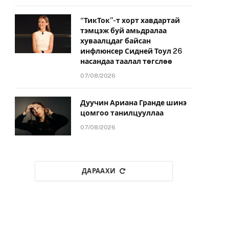
“ТикТок”-т хорт хавдартай
тэмцэж буй амьдралаа
хуваалцдаг байсан
инфлюнсер Сидней Тоул 26
насандаа таалал төгслөө
07/08/2026
Дуучин Ариана Гранде шинэ
цомгоо танилцууллаа
07/08/2026
ДАРААХИ