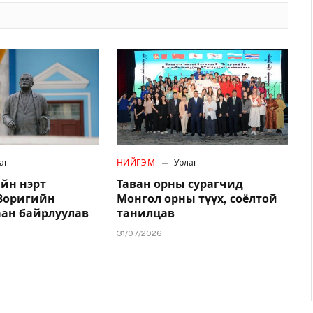
аг
НИЙГЭМ
Урлаг
йн нэрт
Таван орны сурагчид
.Зоригийн
Монгол орны түүх, соёлтой
аан байрлуулав
танилцав
31/07/2026