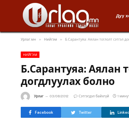
Дуу 
»
»
Урлаг.мн
Нийгэм
Б.Сарантуяа: Аялан тоглолт сэтгэл д
НИЙГЭМ
Б.Сарантуяа: Аялан т
догдлуулах болно
Урлаг
03/08/2012
Сэтгэгдэл байхгүй
1 мин
Facebook
Twitter
Linke