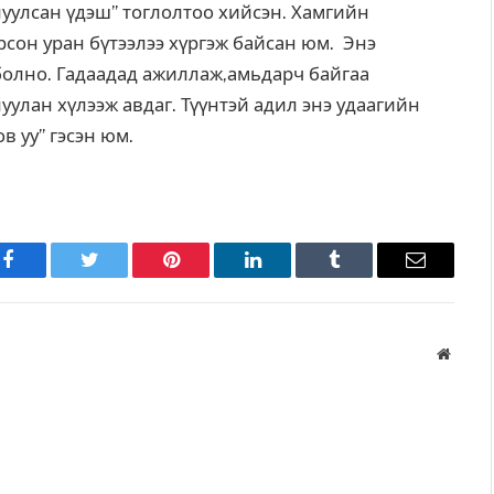
уулсан үдэш” тоглолтоо хийсэн. Хамгийн
рсон уран бүтээлээ хүргэж байсан юм. Энэ
болно. Гадаадад ажиллаж,амьдарч байгаа
уулан хүлээж авдаг. Түүнтэй адил энэ удаагийн
в уу” гэсэн юм.
Facebook
Twitter
Pinterest
LinkedIn
Tumblr
Имэйл
Вэбса