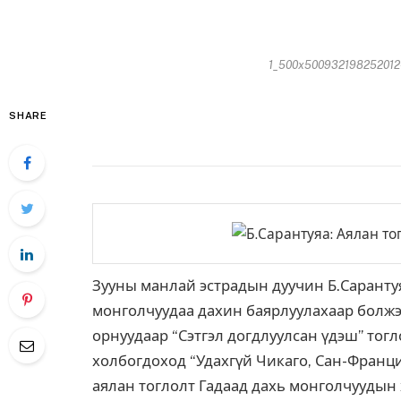
1_500x500932198252012-
SHARE
Зууны манлай эстрадын дуучин Б.Саранту
монголчуудаа дахин баярлуулахаар болжэ
орнуудаар “Сэтгэл догдлуулсан үдэш” тогл
холбогдоход “Удахгүй Чикаго, Сан-Франц
аялан тоглолт Гадаад дахь монголчуудын 