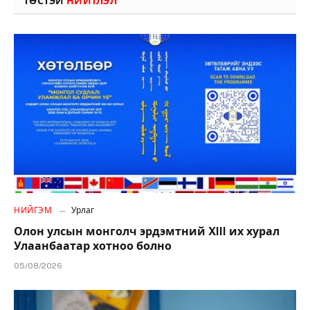
ТӨСТЭЙ
НИЙТЛЭЛ
НИЙГЭМ
Урлаг
Олон улсын монголч эрдэмтний XIII их хурал
Улаанбаатар хотноо болно
05/08/2026