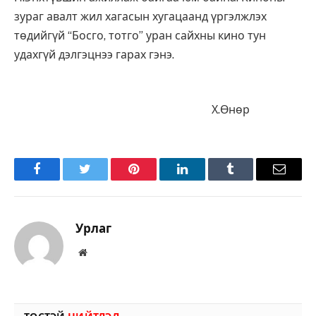
зураг авалт жил хагасын хугацаанд үргэлжлэх
төдийгүй “Босго, тотго” уран сайхны кино тун
удахгүй дэлгэцнээ гарах гэнэ.
Х.Өнөр
Facebook
Twitter
Pinterest
LinkedIn
Tumblr
Имэйл
Урлаг
Вэбсайт