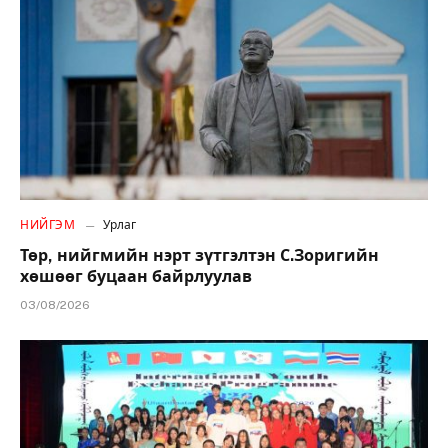
НИЙГЭМ
Урлаг
Төр, нийгмийн нэрт зүтгэлтэн С.Зоригийн
хөшөөг буцаан байрлуулав
03/08/2026