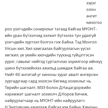
зэрэг
олон
ангит
киногоо
роо үзэгчдийн сонирхлыг татаад байгаа МҮОНТ-
ийн уран бүтээлчид ээлжит бүтээлээ тун удахгүй
үзэгчдийн хүртээл болгох гэж байна. Тэд Монгол
Улсын хил, Хил хамгаалах байгууллагын үүсэл
хөгжил, үе үеийн хилчдийн түүхэнд гүйцэтгэсэн
үүрэг, гавьяаг нийтэд сурталчлах зорилгоор ийнхүү
шинэ бүтээлийнхээ ажильд шамдаж байгаа аж.
Нийт 60 ангитай уг киноны зураг авалт өнгөрсөн
зургадугаар сард эхэлсэн бөгөөд зохиолыг нь
Төрийн шагналт, МЗЭ болон Д.Нацагдоржийн
нэрэмжит шагналт зохиолч Д.Норов бичиж,
найруулагчаар нь МҮОНТ-ийн найруулагч
Н.Энхтүвшин ажиллаж байгаа юм байна. Киноны