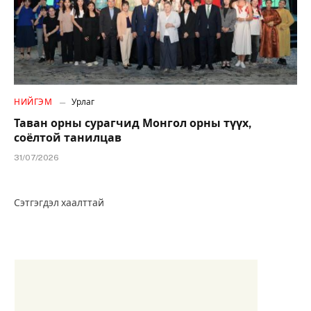
НИЙГЭМ
Урлаг
Таван орны сурагчид Монгол орны түүх,
соёлтой танилцав
31/07/2026
Сэтгэгдэл хаалттай