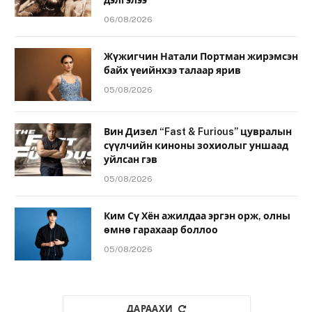
06/08/2026
Жүжигчин Натали Портман жирэмсэн
байх үеийнхээ талаар ярив
05/08/2026
Вин Дизел “Fast & Furious” цувралын
сүүлчийн киноны зохиолыг уншаад
уйлсан гэв
05/08/2026
Ким Сү Хён ажилдаа эргэн орж, олны
өмнө гарахаар боллоо
05/08/2026
ДАРААХИ