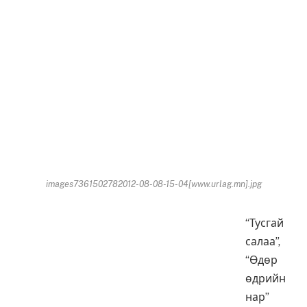
images7361502782012-08-08-15-04[www.urlag.mn].jpg
“Тусгай
салаа”,
“Өдөр
өдрийн
нар”