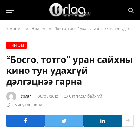
»
»
Урлаг.мн
Нийгэм
“Босго, тотго” уран сайхны кино тун удахгүй дэлгэцнээ гарна
НИЙГЭМ
“Босго, тотго” уран сайхны
кино тун удахгүй
дэлгэцнээ гарна
Урлаг
08/08/2012
Сэтгэгдэл байхгүй
2 минут уншина