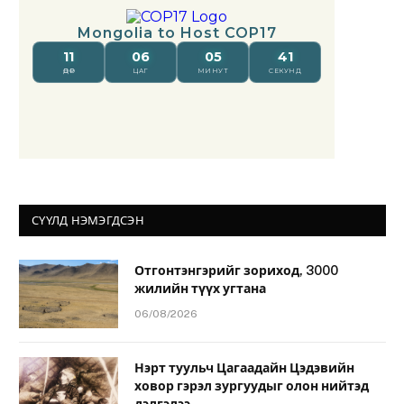
СҮҮЛД НЭМЭГДСЭН
Отгонтэнгэрийг зориход, 3000
жилийн түүх угтана
06/08/2026
Нэрт туульч Цагаадайн Цэдэвийн
ховор гэрэл зургуудыг олон нийтэд
дэлгэлээ