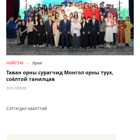
НИЙГЭМ
Урлаг
Таван орны сурагчид Монгол орны түүх,
соёлтой танилцав
31/07/2026
Сэтгэгдэл хаалттай