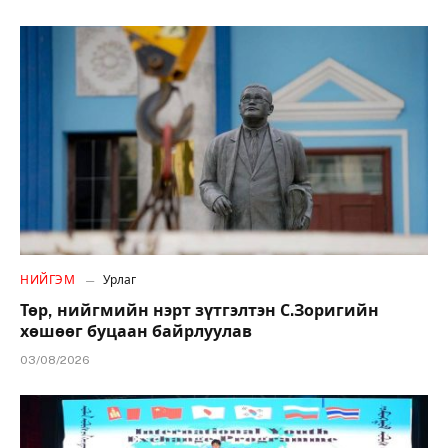
НИЙГЭМ
Урлаг
Төр, нийгмийн нэрт зүтгэлтэн С.Зоригийн
хөшөөг буцаан байрлуулав
03/08/2026