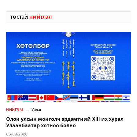
ТӨСТЭЙ
НИЙТЛЭЛ
НИЙГЭМ
Урлаг
Олон улсын монголч эрдэмтний XIII их хурал
Улаанбаатар хотноо болно
05/08/2026