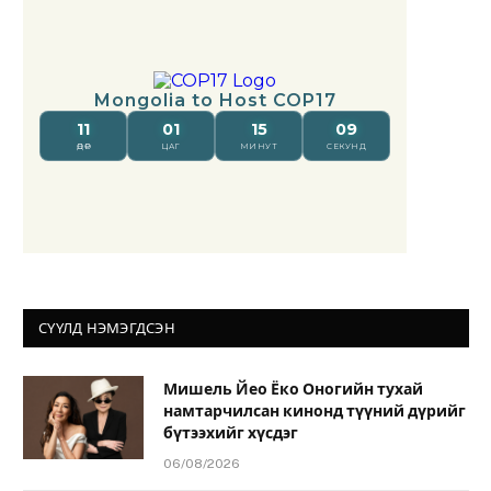
СҮҮЛД НЭМЭГДСЭН
Мишель Йео Ёко Оногийн тухай
намтарчилсан кинонд түүний дүрийг
бүтээхийг хүсдэг
06/08/2026