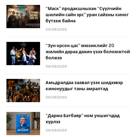
“Маск” продакшныхан “Сүүлчийн
шилийн сайн эрс” уран сайхны киног
бүтээж байна
06/08/2026
“Зун орсон цас” мюзиклийг 20
жилийн дараа дахин үзэх боломжтой
болжээ
06/08/2026
Амьдралдаа заавал үзэх шидээвэр
кинонуудыг таны амралтад
06/08/2026
“Дарма Батбаяр” ном уншигчдад
хүрлээ
06/08/2026