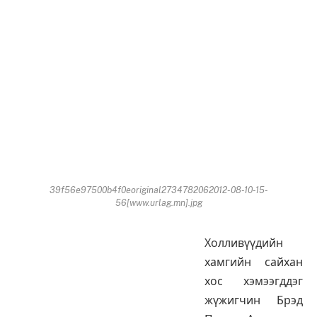
39f56e97500b4f0eoriginal2734782062012-08-10-15-
56[www.urlag.mn].jpg
Холливүүдийн
хамгийн сайхан
хос хэмээгддэг
жүжигчин Брэд