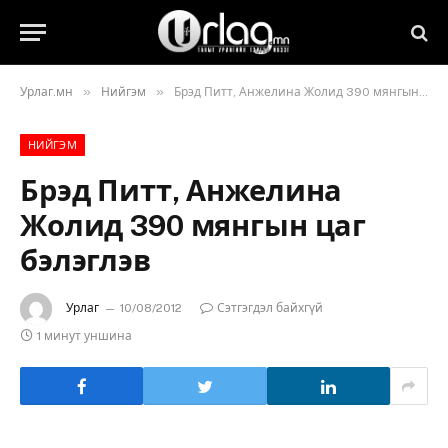
»
»
Урлаг.мн
Нийгэм
Брэд Питт, Анжелина Жолид 390 мянгын цаг бэлэглэв
НИЙГЭМ
Брэд Питт, Анжелина
Жолид 390 мянгын цаг
бэлэглэв
Урлаг
10/08/2012
Сэтгэгдэл байхгүй
1 минут уншина