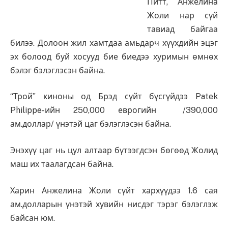
Питт, Анжелина
Жоли нар сүй
тавиад байгаа
билээ. Долоон жил хамтдаа амьдарч хүүхдийн эцэг
эх болоод буй хосууд бие биедээ хуримын өмнөх
бэлэг бэлэглэсэн байна.
“Трой” киноны од Брэд сүйт бүсгүйдээ Patek
Philippe-ийн 250,000 еврогийн /390,000
ам.доллар/ үнэтэй цаг бэлэглэсэн байна.
Энэхүү цаг нь цул алтаар бүтээгдсэн бөгөөд Жолид
маш их таалагдсан байна.
Харин Анжелина Жоли сүйт хархүүдээ 1.6 сая
ам.долларын үнэтэй хувийн нисдэг тэрэг бэлэглэж
байсан юм.