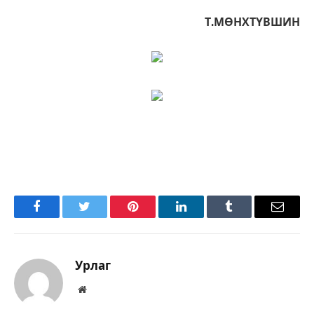
Т.МӨНХТҮВШИН
Facebook
Twitter
Pinterest
LinkedIn
Tumblr
Имэйл
Урлаг
Вэбсайт