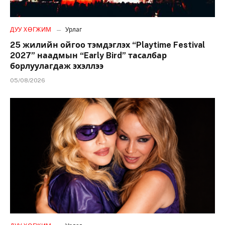
ДУУ ХӨГЖИМ
Урлаг
25 жилийн ойгоо тэмдэглэх “Playtime Festival
2027” наадмын “Early Bird” тасалбар
борлуулагдаж эхэллээ
05/08/2026