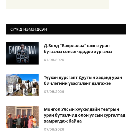
СҮҮЛД НЭМЭГДСЭН
Д.Болд “Баярлалаа” шинэ уран
бүтээлээ сонсогчдодоо хүргэлээ
07/08/2026
Түүхэн дурсгалт Дуутын хаданд уран
бичлэгийн үзэсгэлэнг дэлгэжээ
07/08/2026
Монгол Улсын хүүхэлдэйн театрын
уран бүтээлчид олон улсын сургалтад
хамрагдаж байна
07/08/2026