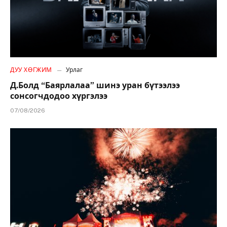
ДУУ ХӨГЖИМ
Урлаг
Д.Болд “Баярлалаа” шинэ уран бүтээлээ
сонсогчдодоо хүргэлээ
07/08/2026