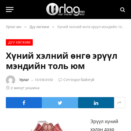
»
»
Урлаг.мн
Дуу хөгжим
Хүний хэлний өнгө эрүүл мэндийн толь юм
ДУУ ХӨГЖИМ
Хүний хэлний өнгө эрүүл
мэндийн толь юм
Урлаг
13/08/2012
Сэтгэгдэл байхгүй
2 минут уншина
Эрүүл хүний
хэлэн дээр