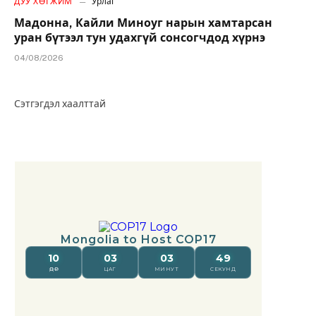
ДУУ ХӨГЖИМ
Урлаг
Мадонна, Кайли Миноуг нарын хамтарсан
уран бүтээл тун удахгүй сонсогчдод хүрнэ
04/08/2026
Сэтгэгдэл хаалттай