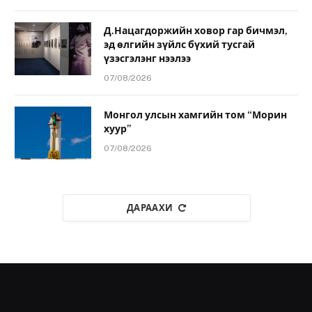
Д.Нацагдоржийн ховор гар бичмэл,
эд өлгийн зүйлс бүхий тусгай
үзэсгэлэнг нээлээ
07/08/2026
Монгол улсын хамгийн том “Морин
хуур”
07/08/2026
ДАРААХИ