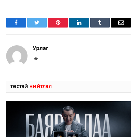
Facebook
Twitter
Pinterest
LinkedIn
Tumblr
Имэйл
Урлаг
Вэбсайт
ТӨСТЭЙ
НИЙТЛЭЛ