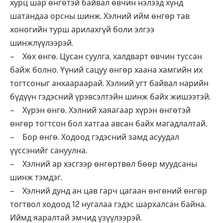
хурц шар өнгөтэй байвал өвчин нэлээд хүнд
шатандаа орсны шинж. Хэлний ийм өнгөр тав
хоногийн турш арилахгүй боли элгээ
шинжлүүлээрэй.
– Хөх өнгө. Цусан суулга, халдварт өвчин туссан
байж болно. Үүний сацуу өнгөр хаана хамгийн их
тогтсоныг анхаараарай. Хэлний угт байвал нарийн
бүдүүн гэдэсний үрэвсэлтэйн шинж байх жишээтэй.
– Хүрэн өнгө. Хэлний хаяагаар хүрэн өнгөтэй
өнгөр тогтсон бол хатгаа авсан байх магадлалтай.
– Бор өнгө. Ходоод гэдэсний замд асуудал
үүссэнийг сануулна.
– Хэлний ар хэсгээр өнгөртвөл бөөр муудсаны
шинж тэмдэг.
– Хэлний дунд ан цав гарч цагаан өнгөний өнгөр
тогтвол ходоод 12 нугалаа гэдэс шархалсан байна.
Иймд яаралтай эмчид үзүүлээрэй.