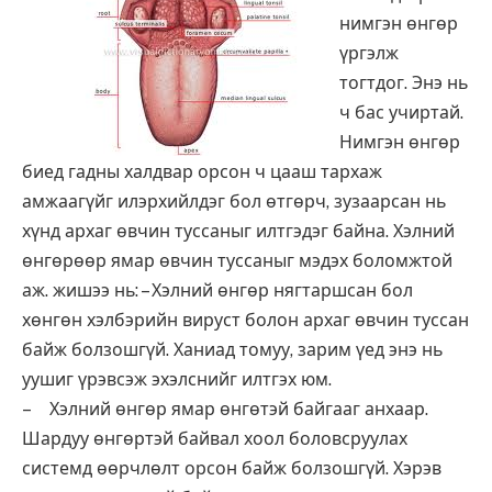
нимгэн өнгөр
үргэлж
тогтдог. Энэ нь
ч бас учиртай.
Нимгэн өнгөр
биед гадны халдвар орсон ч цааш тархаж
амжаагүйг илэрхийлдэг бол өтгөрч, зузаарсан нь
хүнд архаг өвчин туссаныг илтгэдэг байна. Хэлний
өнгөрөөр ямар өвчин туссаныг мэдэх боломжтой
аж. жишээ нь: – Хэлний өнгөр нягтаршсан бол
хөнгөн хэлбэрийн вируст болон архаг өвчин туссан
байж болзошгүй. Ханиад томуу, зарим үед энэ нь
уушиг үрэвсэж эхэлснийг илтгэх юм.
– Хэлний өнгөр ямар өнгөтэй байгааг анхаар.
Шардуу өнгөртэй байвал хоол боловсруулах
системд өөрчлөлт орсон байж болзошгүй. Хэрэв