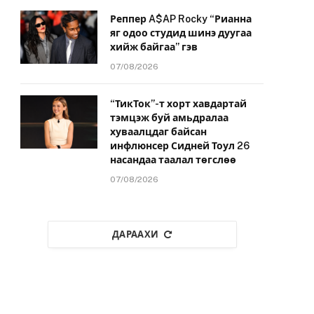
Реппер A$AP Rocky “Рианна
яг одоо студид шинэ дуугаа
хийж байгаа” гэв
07/08/2026
“ТикТок”-т хорт хавдартай
тэмцэж буй амьдралаа
хуваалцдаг байсан
инфлюнсер Сидней Тоул 26
насандаа таалал төгслөө
07/08/2026
ДАРААХИ