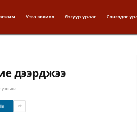
хөгжим
Утга зохиол
Язгуур урлаг
Сонгодог ур
ие дээрджээ
т уншина
dIn