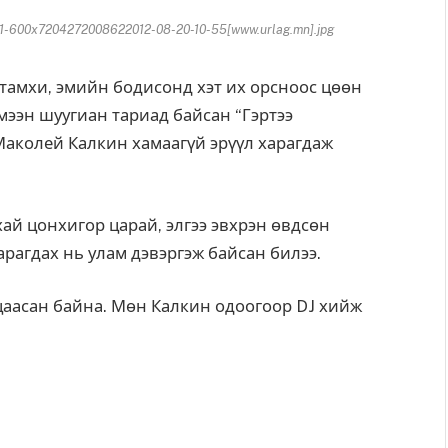
-600x7204272008622012-08-20-10-55[www.urlag.mn].jpg
тамхи, эмийн бодисонд хэт их орсноос цөөн
мээн шуугиан тариад байсан “Гэртээ
Маколей Калкин хамаагүй эрүүл харагдаж
хай цонхигор царай, элгээ эвхрэн өвдсөн
арагдах нь улам дэвэргэж байсан билээ.
яцаасан байна. Мөн Калкин одоогоор DJ хийж