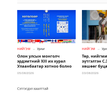
НИЙГЭМ
Урлаг
НИЙГЭМ
Урл
Олон улсын монголч
Төр, нийгми
эрдэмтний XIII их хурал
зүтгэлтэн С
Улаанбаатар хотноо болно
хөшөөг буц
05/08/2026
03/08/2026
Сэтгэгдэл хаалттай