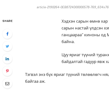
article-2190264-0EB8724D00000578-769_634x761
Хэдхэн сарын өмнө хар 
SHARE
сарын настай үлдсэн хэ
ганцаараа” киноны од 
байна.
Цуу яриаг түүний туран
байдалтай гадуур явж х
Тэгвэл энэ бүх яриаг түүний төлөөлөгч н
байгаа аж.