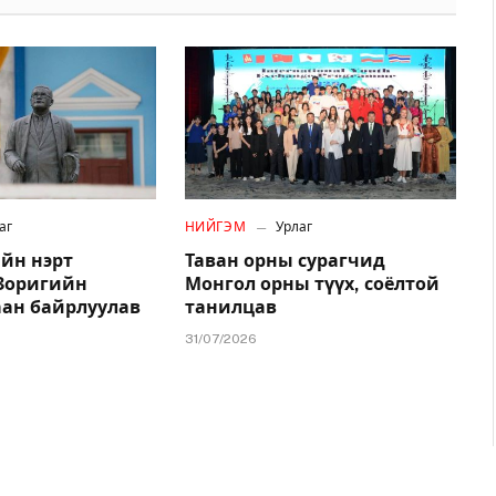
аг
НИЙГЭМ
Урлаг
йн нэрт
Таван орны сурагчид
.Зоригийн
Монгол орны түүх, соёлтой
аан байрлуулав
танилцав
31/07/2026