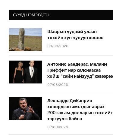
СҮҮЛД НЭМЭГДСЭН
Шаврын үүдний улаан
тохойн хүн чулуун хөшөө
08/08/2026
Антонио Бандерас, Мелани
Гриффит нар салснаасаа
хойш “сайн найзууд” хэвээрээ
07/08/2026
Леонардо ДиКаприо
ховордсон амьтдыг аврах
200 сая ам.долларын төслийг
тэргүүлж байна
07/08/2026