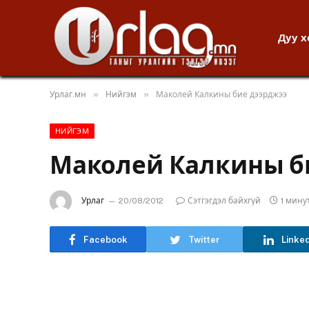
Дуу 
»
»
Урлаг.мн
Нийгэм
Маколей Калкины бие дээрджээ
НИЙГЭМ
Маколей Калкины б
Урлаг
20/08/2012
Сэтгэгдэл байхгүй
1 мину
Facebook
Twitter
Linke