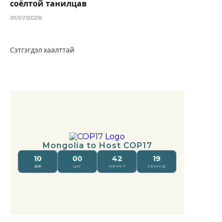
соёлтой танилцав
31/07/2026
Сэтгэгдэл хаалттай