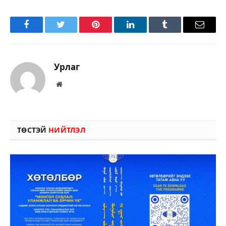
Facebook
Twitter
Pinterest
LinkedIn
Tumblr
Имэйл
Урлаг
Вэбсайт
ТӨСТЭЙ
НИЙТЛЭЛ