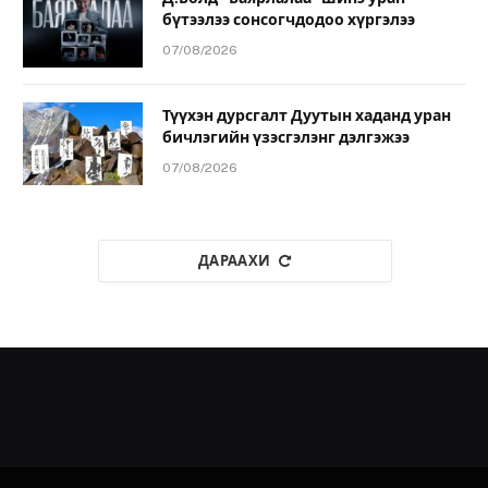
бүтээлээ сонсогчдодоо хүргэлээ
07/08/2026
Түүхэн дурсгалт Дуутын хаданд уран
бичлэгийн үзэсгэлэнг дэлгэжээ
07/08/2026
ДАРААХИ