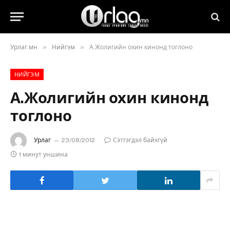
»
»
Урлаг.мн
Нийгэм
А.Жолигийн охин кинонд тоглоно
НИЙГЭМ
А.Жолигийн охин кинонд
тоглоно
Урлаг
23/08/2012
Сэтгэгдэл байхгүй
1 минут уншина