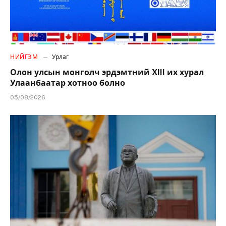
НИЙГЭМ
Урлаг
Олон улсын монголч эрдэмтний XIII их хурал
Улаанбаатар хотноо болно
05/08/2026