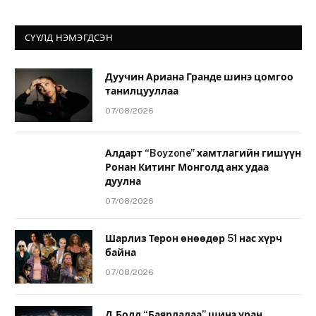
СҮҮЛД НЭМЭГДСЭН
Дуучин Ариана Гранде шинэ цомгоо
танилцууллаа
07/08/2026
Алдарт “Boyzone” хамтлагийн гишүүн
Ронан Китинг Монголд анх удаа
дуулна
07/08/2026
Шарлиз Терон өнөөдөр 51 нас хүрч
байна
07/08/2026
Д.Болд “Баярлалаа” шинэ уран