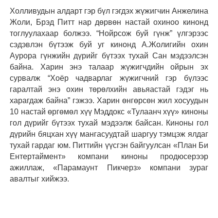
Холливудын алдарт гэр бүл гэгдэх жүжигчин Анжелина
Жоли, Брэд Питт нар дөрвөн настай охиноо кинонд
тоглуулахаар болжээ. “Нойрсож буй гүнж” үлгэрээс
сэдэвлэн бүтээж буй уг кинонд А.Жолигийн охин
Аурора гүнжийн дүрийг бүтээх тухай Сан мэдээлсэн
байна. Харин энэ талаар жүжигчдийн ойрын эх
сурвалж “Хоёр чадварлаг жүжигчний гэр бүлээс
гаралтай энэ охин төрөлхийн авьяастай гэдэг нь
харагдаж байна” гэжээ. Харин өнгөрсөн жил хосуудын
10 настай өргөмөл хүү Мэддокс «Тулаанч хүү» киноны
гол дүрийг бүтээх тухай мэдээлж байсан. Киноны гол
дүрийн бяцхан хүү мангасуудтай шаргуу тэмцэж ялдаг
тухай гардаг юм. Питтийн үүсгэн байгуулсан «План Би
Ентертаймент» компани киноны продюсерээр
ажиллаж, «Парамаунт Пикчерз» компани зураг
авалтыг хийжээ.