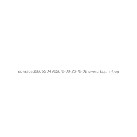
download2065934922012-08-23-10-01[www.urlag.mn].jpg