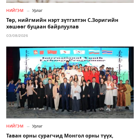
НИЙГЭМ
Урлаг
Төр, нийгмийн нэрт зүтгэлтэн С.Зоригийн
хөшөөг буцаан байрлуулав
03/08/2026
НИЙГЭМ
Урлаг
Таван орны сурагчид Монгол орны түүх,