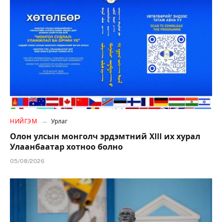
НИЙГЭМ
Урлаг
Олон улсын монголч эрдэмтний XIII их хурал
Улаанбаатар хотноо болно
05/08/2026