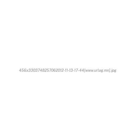
456x3303748257062012-11-13-17-44[www.urlag.mn].jpg