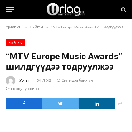
»
»
Урлаг.мн
Нийгэм
“MTV Europe Music Awards” шилдгүүдээ тодруулжээ
НИЙГЭМ
“MTV Europe Music Awards”
шилдгүүдээ тодруулжээ
Урлаг
13/11/2012
Сэтгэгдэл байхгүй
1 минут уншина