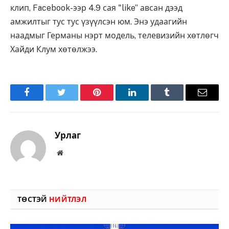
клип, Facebook-ээр 4.9 сая "like” авсан дээд
амжилтыг тус тус үзүүлсэн юм. Энэ удаагийн
наадмыг Германы нэрт модель, телевизийн хөтлөгч
Хайди Клум хөтөлжээ.
Facebook
Twitter
Pinterest
LinkedIn
Tumblr
Имэйл
Урлаг
Вэбсайт
ТӨСТЭЙ
НИЙТЛЭЛ