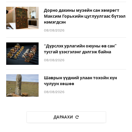
Дорно дахины музейн сан хөмрөгт
Максим Горькийн цуглуулгаас бүтээл
нэмэгдсэн
08/08/2026
“Дүрслэх урлагийн оюуны өв сан”
тусгай үзэсгэлэнг дэлгэж байна
08/08/2026
Шаврын үүдний улаан тохойн хүн
чулуун хөшөө
08/08/2026
ДАРААХИ