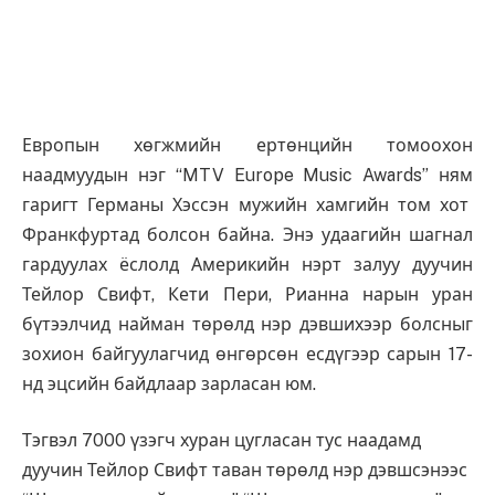
Европын хөгжмийн ертөнцийн томоохон
наадмуудын нэг “MTV Europe Music Awards” ням
гаригт Германы Хэссэн мужийн хамгийн том хот
Франкфуртад болсон байна. Энэ удаагийн шагнал
гардуулах ёслолд Америкийн нэрт залуу дуучин
Тейлор Свифт, Кети Пери, Рианна нарын уран
бүтээлчид найман төрөлд нэр дэвшихээр болсныг
зохион байгуулагчид өнгөрсөн есдүгээр сарын 17-
нд эцсийн байдлаар зарласан юм.
Тэгвэл 7000 үзэгч хуран цугласан тус наадамд
дуучин Тейлор Свифт таван төрөлд нэр дэвшсэнээс