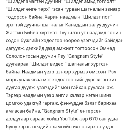
“Шилдэг эмэгтэй дуучин” “Шилдэг амьд тоглолт”
“Шилдэг өнгө төрх” гэсэн гурван шагналын эзнээр
тодорсон байна. Харин наадмын “Шилдэг поп”
эрэгтэй дуучны шагналыг Канаддын залуу дуучин
Жастин Бибер хүртжээ. Түүнчлэн уг наадамд сонин
содон бүжгийн хөдөлгөөнөөрөө үзэгчдийг байлдан
дагуулж, дэлхийд дээд амжилт тогтоосон Өмнөд
Сололонгосын дуучин Psy “Gangnam Style”
дуугаараа “Шилдэг видео ” шагналыг хүртсэн
байна. Наадмын үеэр цэнхэр хүрмээ өмссөн Psy
морь унаж яваа мэт хөдөлгөөнийг дүрсэлсэн хит
дуугаа дуулж үзэгчдийг мөн гайхашруулсан аж.
Тэрээр наадмын үеэр англи хэлээр нэгэн шинэ
цомгоо удахгүй гаргаж, фэнүүддээ бэлэг барихаа
амласан байна. “Gangnam Style” өнгөрсөн
долдугаар сараас хойш YouTube-ээр 670 сая удаа
буюу хэрэглэгчдийн хамгийн их сонирхон үздэг