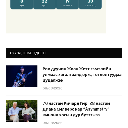
СҮҮЛД НЭМЭГДСЭН
Рок дуучин Жоан Жетт гэмтлийн
улмаас хагалгаанд орж, тоглолтуудаа
цуцалжээ
08/08/2026
76 настай Ричард Гир, 28 настай
Диана Силверс нар “Asymmetry”
кинонд хосын дүр бүтээжээ
08/08/2026