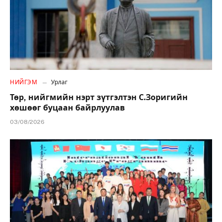
НИЙГЭМ
Урлаг
Төр, нийгмийн нэрт зүтгэлтэн С.Зоригийн
хөшөөг буцаан байрлуулав
03/08/2026