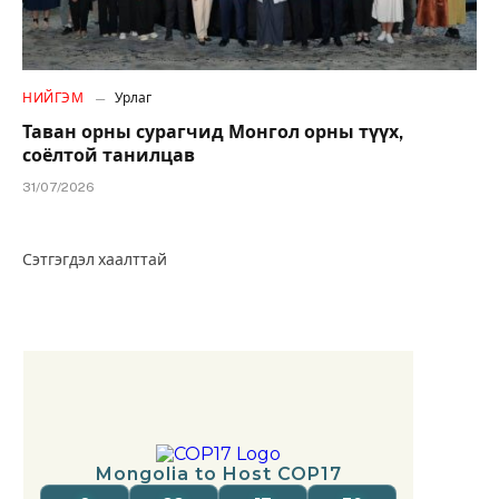
НИЙГЭМ
Урлаг
Таван орны сурагчид Монгол орны түүх,
соёлтой танилцав
31/07/2026
Сэтгэгдэл хаалттай