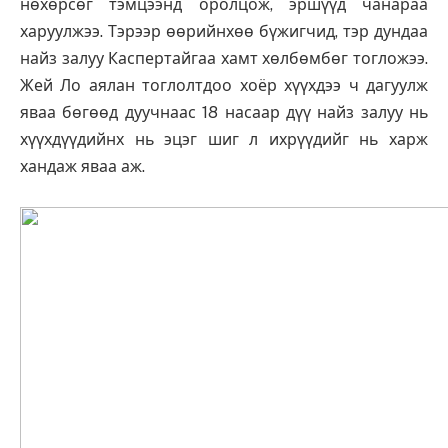
нөхөрсөг тэмцээнд оролцож, эршүүд чанараа
харуулжээ. Тэрээр өөрийнхөө бүжигчид, тэр дундаа
найз залуу Каспертайгаа хамт хөлбөмбөг тогложээ.
Жей Ло аялан тоглолтдоо хоёр хүүхдээ ч дагуулж
яваа бөгөөд дуучнаас 18 насаар дүү найз залуу нь
хүүхдүүдийнх нь эцэг шиг л ихрүүдийг нь харж
хандаж яваа аж.