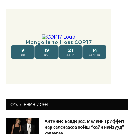
СҮҮЛД НЭМЭГДСЭН
Антонио Бандерас, Мелани Гриффит
нар салснаасаа хойш “сайн найзууд”
хэвээрээ