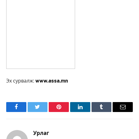
Эх сурвалж:
www.assa.mn
Facebook
Twitter
Pinterest
LinkedIn
Tumblr
Имэйл
Урлаг