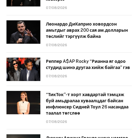
07/08/2026
Леонардо ДиКаприо ховордсон
амьтдыг аврах 200 сая ам.долларын
төслийг тэргүүлж байна
07/08/2026
Реппер A$AP Rocky “Рианна яг одоо
студид шинэ дуугаа хийж байгаа” гэв
07/08/2026
“ТикТок”-т хорт хавдартай тэмцэж
буй амьдралаа хуваалцдаг байсан
инфлюнсер Сидней Тоул 26 насандаа
таалал төгслөө
07/08/2026
Дуучин Ариана Гранде шинэ цомгоо