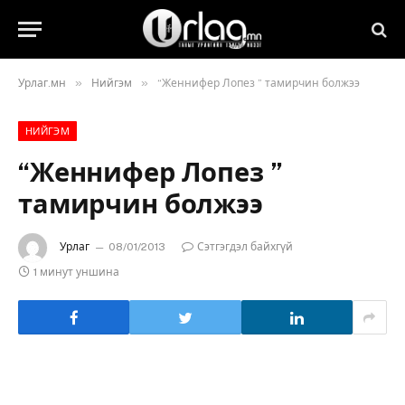
»
»
Урлаг.мн
Нийгэм
“Женнифер Лопез ” тамирчин болжээ
НИЙГЭМ
“Женнифер Лопез ”
тамирчин болжээ
Урлаг
08/01/2013
Сэтгэгдэл байхгүй
1 минут уншина