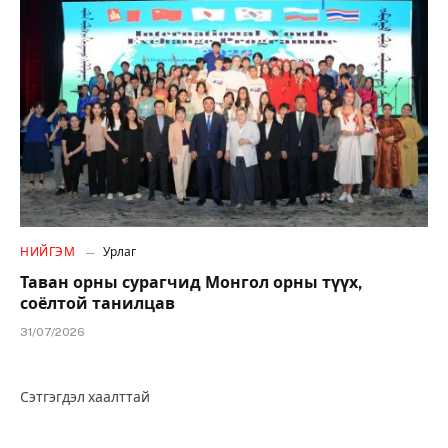
НИЙГЭМ
Урлаг
Таван орны сурагчид Монгол орны түүх,
соёлтой танилцав
31/07/2026
Сэтгэгдэл хаалттай