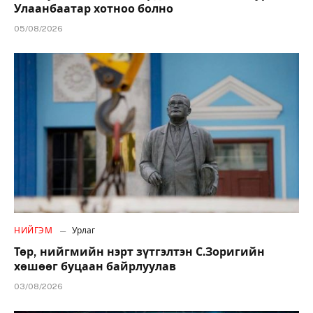
Улаанбаатар хотноо болно
05/08/2026
НИЙГЭМ
Урлаг
Төр, нийгмийн нэрт зүтгэлтэн С.Зоригийн
хөшөөг буцаан байрлуулав
03/08/2026