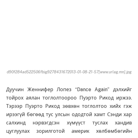
d90f284ad522506fbig9278431672013-01-08-21-57[www.urlag.mn].jpg
Дуучин Женнифер Лопез “Dance Again” дэлхийг
тойрох аялан тоглолтоороо Пуэрто Рикод иржээ.
Тэрээр Пуэрто Рикод зөвхөн тоглолтоо хийх гэж
ирээгүй бөгөөд тус улсын ододтой хамт Сэнди хар
салхинд нэрвэгдсэн хүмүүст туслах хандив
цуглуулах зорилготой америк хөлбөмбөгийн