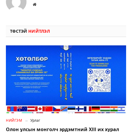
Вэбсайт
ТӨСТЭЙ
НИЙТЛЭЛ
НИЙГЭМ
Урлаг
Олон улсын монголч эрдэмтний XIII их хурал