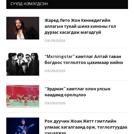
СҮҮЛД НЭМЭГДСЭН
Жаред Лето Жон Кеннедигийн
аллагын тухай шинэ киноны гол
дүрээс хасагдаж магадгүй
09/08/2026
“Mxrningstar” хамтлаг Алтай таван
богдоос тоглолтоо цахимаар хийнэ
09/08/2026
“Эрдэнэс” хамтлаг олон улсын
наадамд оролцлоо
09/08/2026
Рок дуучин Жоан Жетт гэмтлийн
улмаас хагалгаанд орж, тоглолтуудаа
цуцалжээ