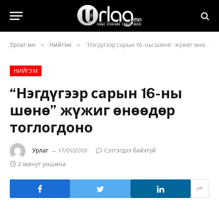
»
»
Урлаг.мн
Нийгэм
“Нэгдүгээр сарын 16-ны шөнө” жүжиг өнөөдөр тоглогдоно
НИЙГЭМ
“Нэгдүгээр сарын 16-ны
шөнө” жүжиг өнөөдөр
тоглогдоно
Урлаг
17/01/2013
Сэтгэгдэл байхгүй
2 минут уншина