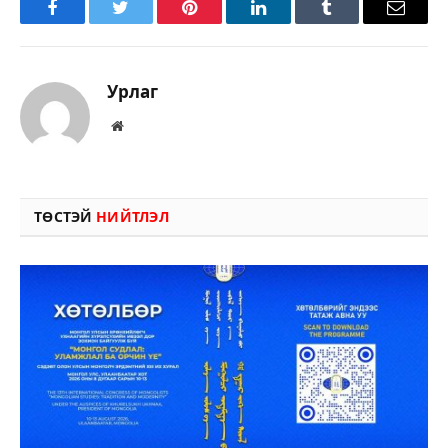
Facebook
Twitter
Pinterest
LinkedIn
Tumblr
Имэйл
Урлаг
Вэбсайт
ТӨСТЭЙ
НИЙТЛЭЛ