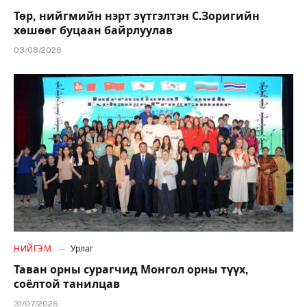
Төр, нийгмийн нэрт зүтгэлтэн С.Зоригийн
хөшөөг буцаан байрлуулав
03/08/2026
НИЙГЭМ
Урлаг
Таван орны сурагчид Монгол орны түүх,
соёлтой танилцав
31/07/2026