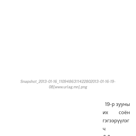
Snapshot_2013-01-16_1109486311422802013-01-16-19-
08[www.urlag.mn].png
19-р зууны
их соён
гэгээрүүлэг
ч