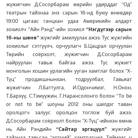
жүжигчин Д.Сосорбарам өөрийн удирддаг “Од”
театрын тайзнаа энэ сарын 16-нд буюу өнөөдөр
19:00 цагаас ганцхан удаа Америкийн алдарт
зохиолч "Айн Рэнд"-ийн зохиол
“Нэгдүгээр сарын
16-ны шөнө”
жүжгийг амилуулах ажээ. Тус жүжгийн
зохиолыг сэтгүүлч, орчуулагч Б.Цацрал орчуулан
Төрийн соёрхолт, жүжигчин Д.Сосорбарам
найруулан тавьж байгаа ажээ. Тус жүжигт
монголын хошин урлагийн ууган хамтлаг болох “Х-
Түц” продакшнынхан, тодруулбал, Гавьяат
жүжигчин Л.Баттулга, И.Одончимэг, Н.Онон,
Т.Бархүү, С.Тэмүүжин, Г.Нарансолонго болон “To be
or not to be” шоуны 2012 оны шилдэг таван
оролцогч залуус оролцон тоглож буй ажээ.
Д.Сосорбарам соёрхолт болон “Х-Түц”-ийнхэн өмнө
нь Айн Рэндийн
“Сайтар эргэцүүл”
жүжгийг
тайзнаа тавьсан “эртний” хамтрагчид. Тиймээс ч