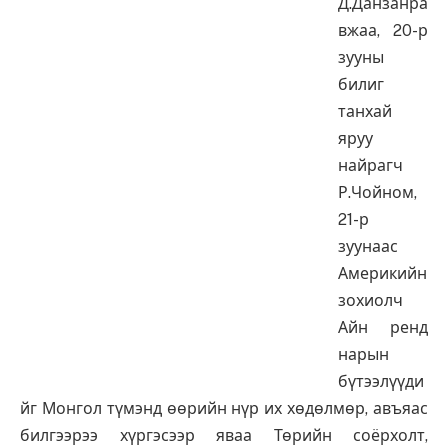
Д.Данзанра
вжаа, 20-р
зууны
билиг
танхай
яруу
найрагч
Р.Чойном,
21-р
зуунаас
Америкийн
зохиолч
Айн ренд
нарын
бүтээлүүди
йг Монгол түмэнд өөрийн нүр их хөдөлмөр, авъяас
билгээрээ хүргэсээр яваа Төрийн соёрхолт,