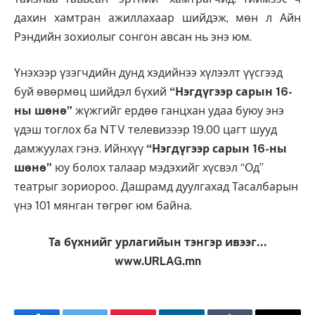
дахин хамтран ажиллахаар шийдэж, мөн л Айн
Рэндийн зохиолыг сонгон авсан нь энэ юм.
Үнэхээр үзэгчдийн дунд хэдийнээ хүлээлт үүсгээд
буй өвөрмөц шийдэл бүхий
“Нэгдүгээр сарын 16-
ны шөнө”
жүжгийг ердөө ганцхан удаа буюу энэ
үдэш тоглох ба NTV телевизээр 19.00 цагт шууд
дамжуулах гэнэ. Ийнхүү
“Нэгдүгээр сарын 16-ны
шөнө”
юу болох талаар мэдэхийг хүсвэл “Од”
театрыг зориороо. Дашрамд дуулгахад Тасалбарын
үнэ 101 мянган төгрөг юм байна.
Та бүхнийг урлагийын тэнгэр ивээг…
www.URLAG.mn