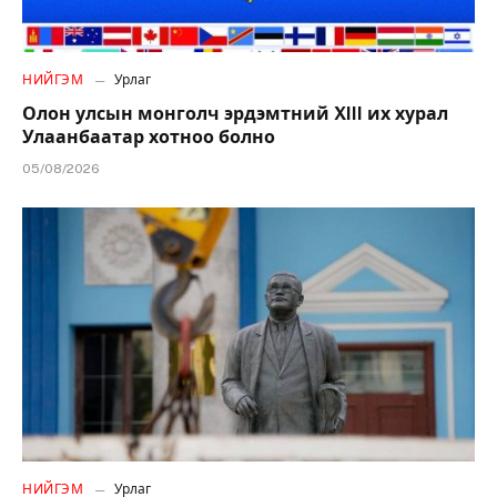
НИЙГЭМ
Урлаг
Олон улсын монголч эрдэмтний XIII их хурал
Улаанбаатар хотноо болно
05/08/2026
НИЙГЭМ
Урлаг