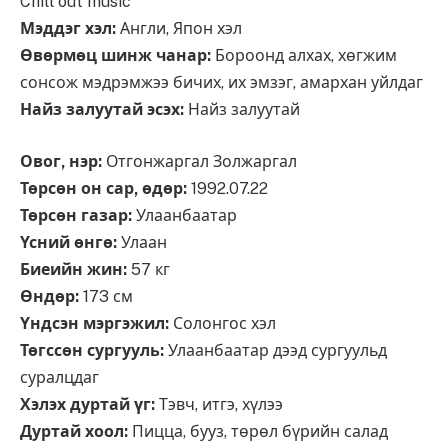
Chill out music
Мэддэг хэл:
Англи, Япон хэл
Өвөрмөц шинж чанар:
Бороонд алхах, хөгжим
сонсож мэдрэмжээ бичих, их эмзэг, амархан уйлдаг
Найз залуутай эсэх:
Найз залуутай
Овог, нэр:
Отгонжаргал Золжаргал
Төрсөн он сар, өдөр:
1992.07.22
Төрсөн газар:
Улаанбаатар
Үсний өнгө:
Улаан
Биеийн жин:
57 кг
Өндөр:
173 см
Үндсэн мэргэжил:
Солонгос хэл
Төгссөн сургууль:
Улаанбаатар дээд сургуульд
суралцдаг
Хэлэх дуртай үг:
Тэвч, итгэ, хүлээ
Дуртай хоол:
Пицца, бууз, төрөл бүрийн салад