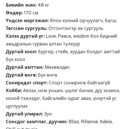
Биеийн жин:
48 кг
Өндөр:
170 см
Үндсэн мэргэжил:
Япон хэлний орчуулагч, багш
Төгссөн сургууль:
Отгонтэнгэр их сургууль
Хэлэх дуртай үг:
Love, Peace, wisdom бол бидний
амьдралын гурван алтан түлхүүр
Дуртай хоол:
бургер, стейк, хурдан болдог амттай
бүх хоол
Дуртай амттан:
Мөхөөлдөс
Дуртай өнгө:
Бүх өнгө
Сонирхдог спорт:
Спорт сонирхож байгаагүй
Хобби:
Аялах, ном унших, шүлэг бичих, дуу зохиох,
нохой тэжээдэг, байгалийн зураг авах, үнэртэй ус
цуглуулах
Дуртай улирал:
Зун
Сонсдог хамтлаг, дуучин:
Bliss, Rihanna, Adele,