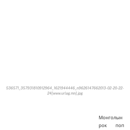
536571_357931810912964_1621944446_n9626147662013-02-20-22-
24[www.urlag.mn].jpg
Монголын
рок поп