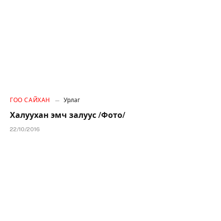
ГОО САЙХАН
Урлаг
Халуухан эмч залуус /Фото/
22/10/2016