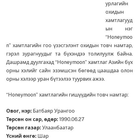
урлагийн
охидын
хамтлагууд
ын нэг
“Honeymoo
n” хамтлагийн гоо үзэсгэлэнт охидын товч намтар,
гэрэл зурагнуудыг та бүхэндээ толилуулж байна.
Дашрамд дуулгахад “Honeymoon” хамтлаг Азийн бүх
орны хэлийг сайн эзэмшсэн бөгөөд цаашдаа олон
орны хэлээр уран бүтээлээ туурвих ажээ.
“Honeymoon” хамтлагийн гишүүдийн товч намтар:
Овог, нэр:
Батбаяр Урангоо
Төрсөн он сар, өдөр:
1990.06.27
Төрсөн газар:
Улаанбаатар
Үсний өнгө:
Шар