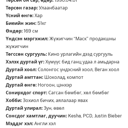
Төрсөн он сар, өдөр:
1990.04.01
Төрсөн газар:
Улаанбаатар
Үсний өнгө:
Хар
Биеийн жин:
51кг
Өндөр:
169 см
Үндсэн мэргэжил:
Жүжигчин “Маск” продакшны
жүжигчин
Төгссөн сургууль:
Кино урлагийн дээд сургууль
Хэлэх дуртай үг:
Хүмүүс бид ганц удаа л амьдарна
Дуртай хоол:
Солонгос үндэсний хоол, Веган хоол
Дуртай амттан:
Шоколад, компот
Дуртай өнгө:
Ногоон, цэнхэр
Сонирхдог спорт:
Сагсан бөмбөг, хөл бөмбөг
Хобби:
Зохиол бичих, аялалаар явах
Дуртай улирал:
Зун, өвөл
Сонсдог хамтлаг, дуучин:
Kesha, PCD, Justin Bieber
Мэддэг хэл:
Англи хэл