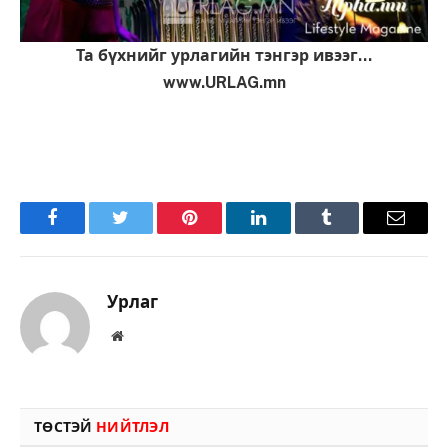
Та бүхнийг урлагийн тэнгэр ивээг…
www.URLAG.mn
Facebook
Twitter
Pinterest
LinkedIn
Tumblr
Имэйл
Урлаг
Вэбсайт
ТӨСТЭЙ
НИЙТЛЭЛ