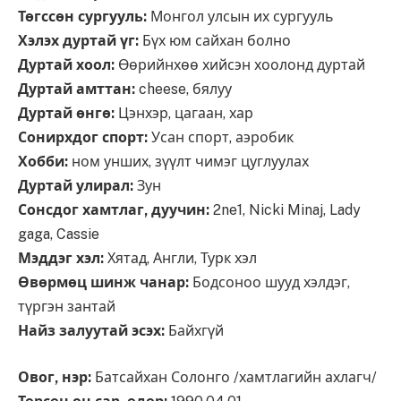
Төгссөн сургууль:
Монгол улсын их сургууль
Хэлэх дуртай үг:
Бүх юм сайхан болно
Дуртай хоол:
Өөрийнхөө хийсэн хоолонд дуртай
Дуртай амттан:
cheese, бялуу
Дуртай өнгө:
Цэнхэр, цагаан, хар
Сонирхдог спорт:
Усан спорт, аэробик
Хобби:
ном унших, зүүлт чимэг цуглуулах
Дуртай улирал:
Зун
Сонсдог хамтлаг, дуучин:
2ne1, Nicki Minaj, Lady
gaga, Cassie
Мэддэг хэл:
Хятад, Англи, Турк хэл
Өвөрмөц шинж чанар:
Бодсоноо шууд хэлдэг,
түргэн зантай
Найз залуутай эсэх:
Байхгүй
Овог, нэр:
Батсайхан Солонго /хамтлагийн ахлагч/