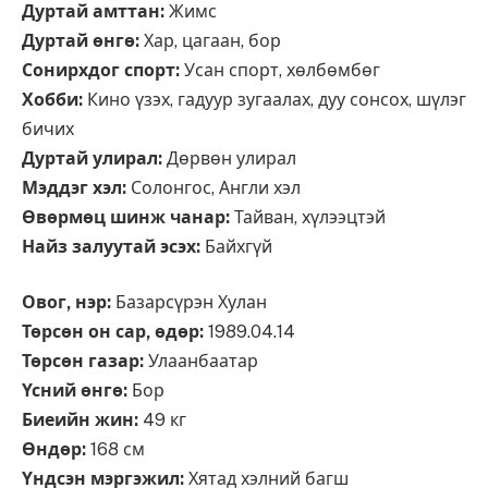
Дуртай амттан:
Жимс
Дуртай өнгө:
Хар, цагаан, бор
Сонирхдог спорт:
Усан спорт, хөлбөмбөг
Хобби:
Кино үзэх, гадуур зугаалах, дуу сонсох, шүлэг
бичих
Дуртай улирал:
Дөрвөн улирал
Мэддэг хэл:
Солонгос, Англи хэл
Өвөрмөц шинж чанар:
Тайван, хүлээцтэй
Найз залуутай эсэх:
Байхгүй
Овог, нэр:
Базарсүрэн Хулан
Төрсөн он сар, өдөр:
1989.04.14
Төрсөн газар:
Улаанбаатар
Үсний өнгө:
Бор
Биеийн жин:
49 кг
Өндөр:
168 см
Үндсэн мэргэжил:
Хятад хэлний багш