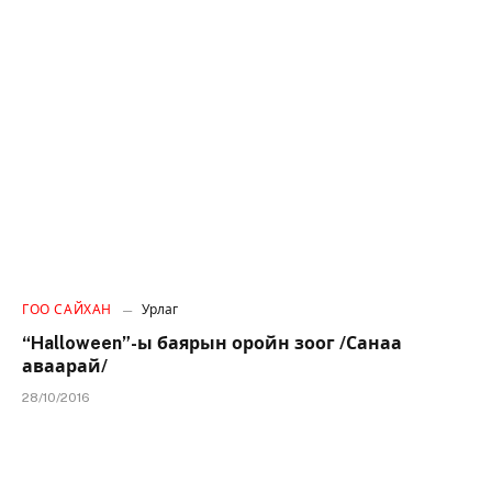
ГОО САЙХАН
Урлаг
“Halloween”-ы баярын оройн зоог /Санаа
аваарай/
28/10/2016