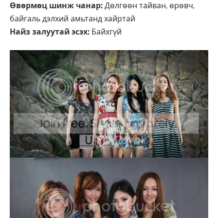
Өвөрмөц шинж чанар:
Дөлгөөн тайван, өрөвч,
байгаль дэлхий амьтанд хайртай
Найз залуутай эсэх:
Байхгүй