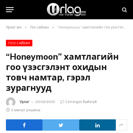
»
»
Урлаг.мн
Гоо сайхан
“Honeymoon” хамтлагийн гоо үзэсгэлэнт охидын товч намтар, гэрэл зурагнууд
ГОО САЙХАН
“Honeymoon” хамтлагийн
гоо үзэсгэлэнт охидын
товч намтар, гэрэл
зурагнууд
Урлаг
20/02/2013
Сэтгэгдэл байхгүй
3 минут уншина