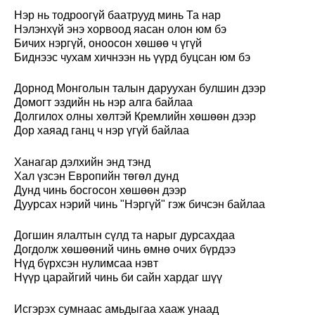
Нэр нь тодроогүй баатрууд минь Та нар
Нэлэнхүй энэ хорвоод яасан олон юм бэ
Бичих нэргүй, оноосон хөшөө ч үгүй
Биднээс чухам хичнээн нь үүрд буцсан юм бэ
Дорнод Монголын талын даруухан булшин дээр
Домогт эздийн нь нэр алга байлаа
Долгилох олны хөлтэй Кремлийн хөшөөн дээр
Дор хаяад ганц ч нэр үгүй байлаа
Ханагар дэлхийн энд тэнд
Хал үзсэн Европийн төгөл дунд
Дунд чинь босгосон хөшөөн дээр
Дуурсах нэрий чинь "Нэргүй" гэж бичсэн байлаа
Догшин ялалтын сүлд та нарыг дурсахдаа
Догдолж хөшөөний чинь өмнө очих бүрдээ
Нүд бүрхсэн нулимсаа нэвт
Нүүр царайгий чинь би сайн хардаг шүү
Исгэрэх сумнаас амьдыгаа хааж унаад