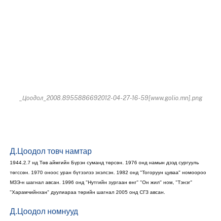
_Цоодол_2008.8955886692012-04-27-16-59[www.golio.mn].png
Д.Цоодол товч намтар
1944.2.7 нд Төв аймгийн Бүрэн суманд төрсөн. 1976 онд намын дээд сургууль
төгссөн. 1970 оноос уран бүтээлээ эхэлсэн. 1982 онд "Тогоруун цуваа" номоороо
МЗЭ-н шагнал авсан. 1996 онд "Нутгийн зургаан өнг" "Он жил" ном, "Тэнэг"
"Харамчийнхан" дуулиараа төрийн шагнал 2005 онд СГЗ авсан.
Д.Цоодол номнууд