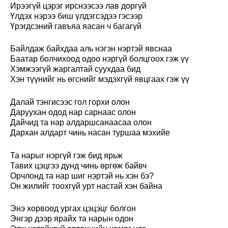
Ирээгүй цэрэг ирснээсээ лав доргүй
Үлдэх нэрээ биш үлдэгсэдээ гэсээр
Үрэгдсэний гавъяа яасан ч багагүй
Байлдаж байхдаа аль нэгэн нэртэй явснаа
Баатар болчихоод одоо нэргүй болцгоох гэж үү
Хэмжээгүй жаргалтай суухдаа бид
Хэн түүнийг нь өгснийг мэдэхгүй явцгаах гэж үү
Далай тэнгисээс гол горхи олон
Даруухан одод нар сарнаас олон
Дайчид та нар алдаршсанаасаа олон
Дархан алдарт чинь насан туршаа мэхийе
Та нарыг нэргүй гэж бид ярьж
Тавих цэцгээ дунд чинь өргөж байвч
Орчлонд та нар шиг нэртэй нь хэн бэ?
Он жилийг тоохгүй урт настай хэн байна
Энэ хорвоод ургах цэцэцг болгон
Энгэр дээр ярайх та нарын одон