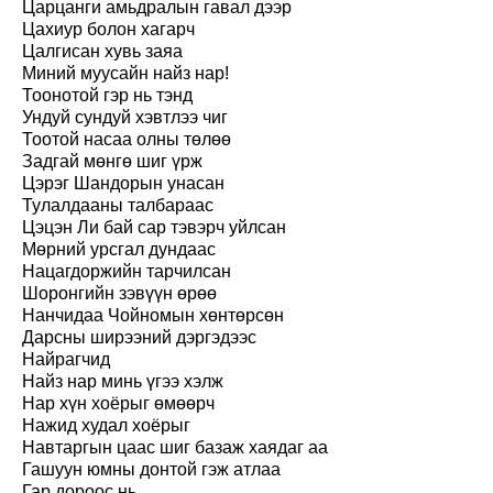
Царцанги амьдралын гавал дээр
Цахиур болон хагарч
Цалгисан хувь заяа
Миний муусайн найз нар!
Тоонотой гэр нь тэнд
Ундуй сундуй хэвтлээ чиг
Тоотой насаа олны төлөө
Задгай мөнгө шиг үрж
Цэрэг Шандорын унасан
Тулалдааны талбараас
Цэцэн Ли бай сар тэвэрч уйлсан
Мөрний урсгал дундаас
Нацагдоржийн тарчилсан
Шоронгийн зэвүүн өрөө
Нанчидаа Чойномын хөнтөрсөн
Дарсны ширээний дэргэдээс
Найрагчид
Найз нар минь үгээ хэлж
Нар хүн хоёрыг өмөөрч
Нажид худал хоёрыг
Навтаргын цаас шиг базаж хаядаг аа
Гашуун юмны донтой гэж атлаа
Гар дороос нь