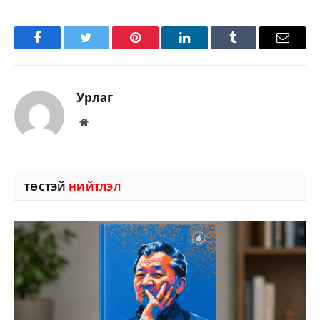
Facebook
Twitter
Pinterest
LinkedIn
Tumblr
Имэйл
Урлаг
Вэбсайт
ТӨСТЭЙ
НИЙТЛЭЛ