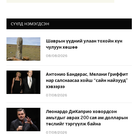
СҮҮЛД НЭМЭГДСЭН
Шаврын үүдний улаан тохойн хүн
чулуун хөшөө
08/08/2026
Антонио Бандерас, Мелани Гриффит
нар салснаасаа хойш “сайн найзууд”
хэвээрээ
07/08/2026
Леонардо ДиКаприо ховордсон
амьтдыг аврах 200 сая ам.долларын
төслийг тэргүүлж байна
07/08/2026