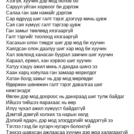
Хээгүй, хуучин дэр мод болов оо
Саруул уйтан хорвоог би дэрлэж
Салаа ган зам намайг дэрлэж
Сар өдрүүд шиг галт тэрэг дээгүүр минь цувж
Сая сая хүмүүс галт тэргээр цувж
Ган замыг төөлөөд хязгааргүй
Галт тэргийг тоолоод хязгааргүй
Хасахын олон тэмдэг шиг дэр мод би хуучин
Хаягдсан олон даалуу шиг хар мод би хуучин
Хал зовлонд ханасан буурал замчин шиг хуучин
Хараал, ерөөл, хан хорвоо шиг хуучин
Хатуу хэцүү ажил минь л дандаа шинэ ээ
Хаан харц хоёулаа ган замаар морилдог
Хатан болд замыг нь дэр мод мөрлөдөг
Өдөржин шөнөжин галт тэрэг давалгаа шиг
нижгэнэдэг
Өвгөн дэр мод доороос нь данхраад шиг тулж байдаг
Ийшээ тийшээ яарахаас нь өөр
Илүү чухал ажил хүмүүст байдаггүй
Дэмтэй дэмгүй холхих та нарын хөлд
Дэлхий ядарч, дэр мод элэгддэгийг мэддэггүй ээ
Тэглээ гээд би хугарч нугарч болохгүй
Тэнхээ шавхсан ажлаасаа хуучин дэр мод халагдахгүй