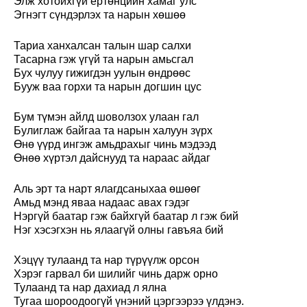
Элж хотойхгүй ертөнцийн хамаг улс
Эгнэгт сүндэрлэх та нарын хөшөө
Тариа ханхалсан талын шар салхи
Тасарна гэж үгүй та нарын амьсгал
Бух чулуу гижигдэн уулын өндрөөс
Бууж ваа горхи та нарын догшин цус
Бум түмэн айлд шоволзох улаан гал
Булиглаж байгаа та нарын халуун зүрх
Өнө үүрд ингэж амьдрахыг чинь мэдээд
Өнөө хүртэл дайснууд та нараас айдаг
Аль эрт та нарт ялагдсаныхаа өшөөг
Амьд мэнд яваа надаас авах гэдэг
Нэргүй баатар гэж байхгүй баатар л гэж бий
Нэг хэсэгхэн нь ялаагүй олны гавъяа бий
Хэцүү тулаанд та нар түрүүлж орсон
Хэрэг гарвал би шилийг чинь дарж орно
Тулаанд та нар дахиад л ялна
Тугаа шороодоогүй үнэний цэргээрээ үлдэнэ.