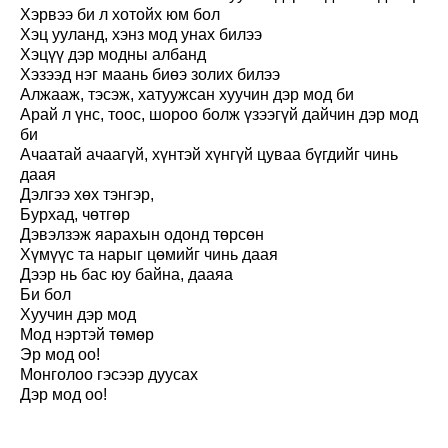
Хэрвээ би л хотойх юм бол
Хэц ууланд, хэнз мод унах билээ
Хэцүү дэр модны албанд
Хэзээд нэг маань биөэ золих билээ
Алжааж, тэсэж, хатуужсан хуучин дэр мод би
Арай л үнс, тоос, шороо болж үзээгүй дайчин дэр мод
би
Ачаатай ачаагүй, хүнтэй хүнгүй цуваа бүгдийг чинь
даая
Дэлгээ хөх тэнгэр,
Бурхад, чөтгөр
Дэвэлзэж яарахын одонд төрсөн
Хүмүүс та нарыг цөмийг чинь даая
Дээр нь бас юу байна, дааяа
Би бол
Хуучин дэр мод
Мод нэртэй төмөр
Эр мод оо!
Монголоо гэсээр дуусах
Дэр мод оо!