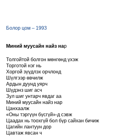
Болор цом – 1993
Миний муусайн найз на
р
Толгойтой болгон мөнгөнд үхэж
Торготой нэг нь
Хоргой зүүдлэх орчлонд
Шүлгээр өвчилж
Ардын дуунд уярч
Шүдэнз шиг асч
Зул шиг унтарч явдаг аа
Миний муусайн найз нар
Цанхаалж
«Оны тэргүүн бүсгүй»-д сэвж
Цаадах нь тоохгүй бол бүр сайхан бичиж
Цагийн лантуун дор
Цавтаж явсан ч