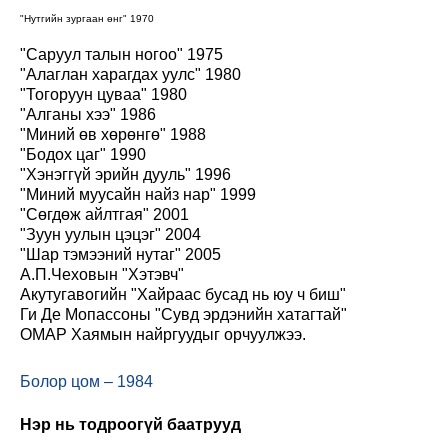
"Нутгийн зургаан өнг" 1970
"Саруул талын ногоо" 1975
"Алаглан харагдах уулс" 1980
"Тогоруун цуваа" 1980
"Алганы хээ" 1986
"Миний өв хөрөнгө" 1988
"Бодох цаг" 1990
"Хэнэггүй эрийн дууль" 1996
"Миний муусайн найз нар" 1999
"Сөгдөж айлтгая" 2001
"Зуун уулын цэцэг" 2004
"Шар тэмээний нутаг" 2005
А.П.Чеховын "Хэтэвч"
Акутугавогийн "Хайраас бусад нь юу ч биш"
Ги Де Мопассоны "Сувд эрдэнийн хатагтай"
ОМАР Хаямын найргуудыг орчуулжээ.
Болор цом – 1984
Нэр нь тодроогүй баатрууд