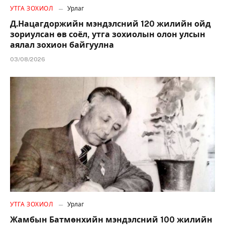
УТГА ЗОХИОЛ
Урлаг
Д.Нацагдоржийн мэндэлсний 120 жилийн ойд
зориулсан өв соёл, утга зохиолын олон улсын
аялал зохион байгуулна
03/08/2026
УТГА ЗОХИОЛ
Урлаг
Жамбын Батмөнхийн мэндэлсний 100 жилийн