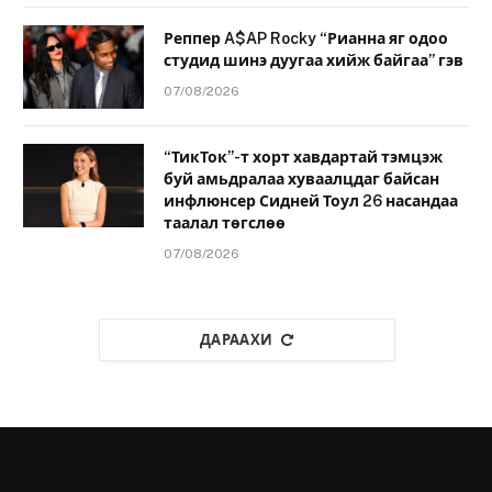
Реппер A$AP Rocky “Рианна яг одоо
студид шинэ дуугаа хийж байгаа” гэв
07/08/2026
“ТикТок”-т хорт хавдартай тэмцэж
буй амьдралаа хуваалцдаг байсан
инфлюнсер Сидней Тоул 26 насандаа
таалал төгслөө
07/08/2026
ДАРААХИ