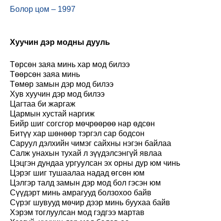
Болор цом – 1997
Хуучин дэр модны дууль
Төрсөн заяа минь хар мод билээ
Төөрсөн заяа минь
Төмөр замын дэр мод билээ
Хув хуучин дэр мод билээ
Цагтаа би жаргаж
Цармын хустай наргиж
Бийр шиг согсгор мөчрөөрөө нар өдсөн
Битүү хар шөнөөр тэргэл сар бодсон
Саруул дэлхийн чимэг сайхны нэгэн байлаа
Салж унахын тухай л зүүдэлсэнгүй явлаа
Цэцгэн дундаа ургуулсан эх орны дур юм чинь
Цэрэг шиг тушаалаа надад өгсөн юм
Цэлгэр талд замын дэр мод бол гэсэн юм
Сүүдэрт минь амрагууд болзохоо байв
Сүрэг шувууд мөчир дээр минь буухаа байв
Хэрэм тоглуулсан мод гэдгээ мартав