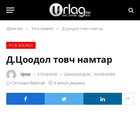
»
»
Урлаг.мн
Утга зохиол
Д.Цоодол товч намтар
УТГА ЗОХИОЛ
Д.Цоодол товч намтар
Урлаг
27/04/2012
Шинэчлэгдсэн:
20/02/2026
Сэтгэгдэл байхгүй
5 минут уншина