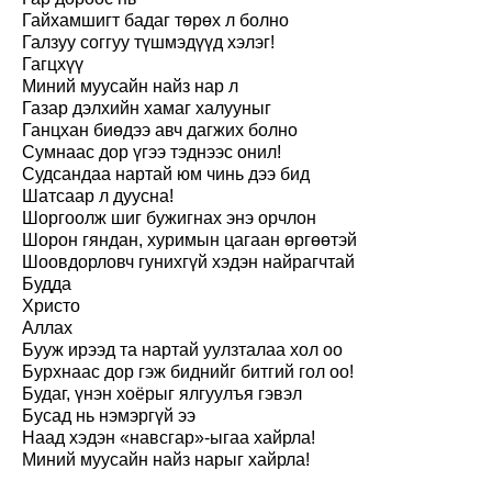
Гайхамшигт бадаг төрөх л болно
Галзуу соггуу түшмэдүүд хэлэг!
Гагцхүү
Миний муусайн найз нар л
Газар дэлхийн хамаг халууныг
Ганцхан биөдээ авч дагжих болно
Сумнаас дор үгээ тэднээс онил!
Судсандаа нартай юм чинь дээ бид
Шатсаар л дуусна!
Шоргоолж шиг бужигнах энэ орчлон
Шорон гяндан, хуримын цагаан өргөөтэй
Шоовдорловч гунихгүй хэдэн найрагчтай
Будда
Христо
Аллах
Бууж ирээд та нартай уулзталаа хол оо
Бурхнаас дор гэж биднийг битгий гол оо!
Будаг, үнэн хоёрыг ялгуулъя гэвэл
Бусад нь нэмэргүй ээ
Наад хэдэн «навсгар»-ыгаа хайрла!
Миний муусайн найз нарыг хайрла!