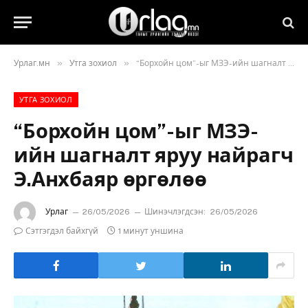
»
»
Урлаг.мн
Утга зохиол
“Борхойн цом”-ыг МЗЭ-ийн шагналт яруу найрагч Э.Анхбаяр өргөлөө
УТГА ЗОХИОЛ
“Борхойн цом”-ыг МЗЭ-
ийн шагналт яруу найрагч
Э.Анхбаяр өргөлөө
Урлаг
26/05/2026
Шинэчлэгдсэн:
26/05/2026
Сэтгэгдэл байхгүй
1 минут уншина