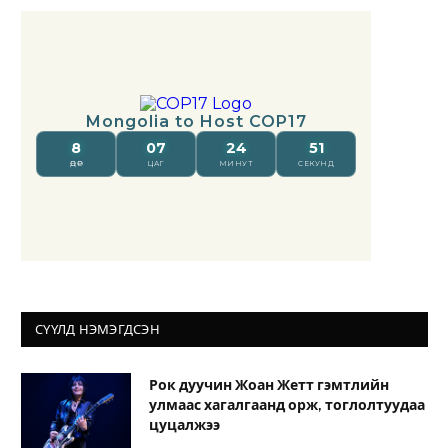
СҮҮЛД НЭМЭГДСЭН
Рок дуучин Жоан Жетт гэмтлийн
улмаас хагалгаанд орж, тоглолтуудаа
цуцалжээ