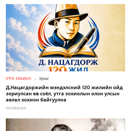
УТГА ЗОХИОЛ
Урлаг
Д.Нацагдоржийн мэндэлсний 120 жилийн ойд
зориулсан өв соёл, утга зохиолын олон улсын
аялал зохион байгуулна
03/08/2026