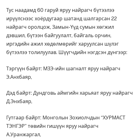
Тус наадамд 60 гаруй яруу найрагч бүтээлээ
ирүүлснээс хоёрдугаар шатанд шалгарсан 22
найрагч оролцож, Замын-Үүд сумын хөгжил
дэвшил, бүтээн байгуулалт, байгаль орчин,
иргэдийн ажил хөдөлмөрийг харуулсан шүлэг
бүтээлээ толилуулав. Шүүгчдийн нэгдсэн дүнгээр:
Тэргүүн байрт: МЗЭ-ийн шагналт яруу найрагч
Э.Анхбаяр,
Дэд байрт: Дундговь аймгийн харьяат яруу найрагч
Д.Энхбаяр,
Гутгаар байрт: Монголын Зохиолчдын “ХУРМАСТ
ТЭНГЭР” төвийн гишүүн яруу найрагч
А.Уранжаргал,