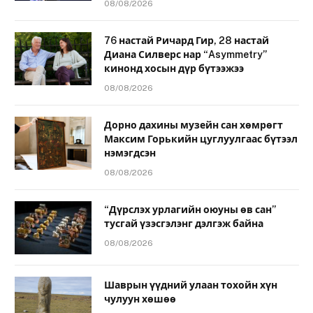
08/08/2026
76 настай Ричард Гир, 28 настай
Диана Силверс нар “Asymmetry”
кинонд хосын дүр бүтээжээ
08/08/2026
Дорно дахины музейн сан хөмрөгт
Максим Горькийн цуглуулгаас бүтээл
нэмэгдсэн
08/08/2026
“Дүрслэх урлагийн оюуны өв сан”
тусгай үзэсгэлэнг дэлгэж байна
08/08/2026
Шаврын үүдний улаан тохойн хүн
чулуун хөшөө