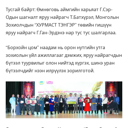
Тусгай байрт: Өмнөговь аймгийн харьяат Г.Сэр-
Одын шагналт яруу найрагч Т.Батхүрэл, Монголын
Зохиолчдын “ХУРМАСТ ТЭНГЭР” төвийн гишүүн
яруу найрагч Г.Ган-Эрдэнэ нар тус тус шалгарлаа.
“Борхойн цом” наадам нь орон нутгийн утга
зохиолын үйл ажиллагааг дэмжих, яруу найрагчдын
бүтээл туурвилыг олон нийтэд хүргэх, шинэ уран
бүтээлчдийг нээн илрүүлэх зорилготой.