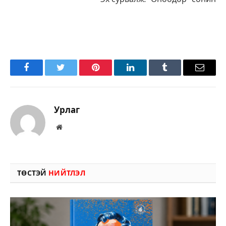
Facebook
Twitter
Pinterest
LinkedIn
Tumblr
Имэйл
Урлаг
Вэбсайт
ТӨСТЭЙ
НИЙТЛЭЛ