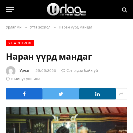
»
»
Урлаг.мн
Утга зохиол
Наран үүрд мандаг
УТГА ЗОХИОЛ
Наран үүрд мандаг
Урлаг
25/05/2026
Сэтгэгдэл байхгүй
11 минут уншина