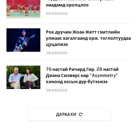
наадамд оролцлоо
09/08/2026
Рок дуучин Жоан Жетт гэмтлийн
улмаас хагалгаанд орж, тоглолтуудаа
цуцалжээ
08/08/2026
76 настай Ричард Гир, 28 настай
Диана Силверс нар “Asymmetry”
кинонд хосын дүр бүтээжээ
08/08/2026
ДАРААХИ