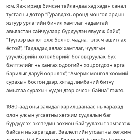
юм. Явж ирээд бичсэн тайландаа хэд хэдэн санал
тусгасны дотор “Гуравдахь оронд монгол ардын
язгуур урлагийн бичил хамтлаг чадамгай
авьяастан сайчуулаар бүрдүүлэн явуулж байх”,
“Түүгээр валют олж болно, чадна, тэгж ч ашиглах
ёстой”, “Гадаадад аялах хамтлаг, чуулгын
үзүүлбэрийн хөтөлбөрийг боловсруулах, бүх
бэлтгэлийг нь хангах одоогийн хоцрогдсон арга
барилыг даруй өөрчлөх”, “Америк монгол хөөмий
сурахын босгон дээр, хятад лимбэний битүү
амьсгаа сурахын үүдэн дээр очсон байна” гэжээ.
1980-аад оны захидал харилцаанаас нь харахад
олон улсын угсаатны хөгжим судлалын баг
бүрдүүлэх, экспедиц зохион байгуулахыг эрмэлзэж
байсан нь харагддаг. Зөвлөлтийн угсаатны хөгжим