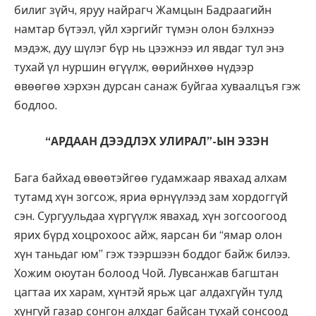
билиг зүйч, яруу найрагч Жамцын Бадраагийн
намтар бүтээл, үйл хэргийг түмэн олон бэлхнээ
мэдэж, дуу шүлэг бүр нь цээжнээ ил явдаг тул энэ
тухай үл нуршин өгүүлж, өөрийнхөө нүдээр
өвөөгөө хэрхэн дурсан санаж буйгаа хуваалцъя гэж
бодлоо.
“АРДААН ДЭЭДЛЭХ УЛИРАЛ”-ЫН ЭЗЭН
Бага байхад өвөөтэйгөө гудамжаар явахад алхам
тутамд хүн зогсож, яриа өрнүүлээд зам хордоггүй
сэн. Сургуульдаа хүргүүлж явахад, хүн зогсоогоод
ярих бүрд хоцрохоос айж, яарсан би “ямар олон
хүн таньдаг юм” гэж тээршээн боддог байж билээ.
Хожим оюутан болоод Чой. Лувсанжав багштан
цагтаа их харам, хүнтэй ярьж цаг алдахгүйн тулд
хүнгүй газар сонгон алхдаг байсан тухай сонсоод