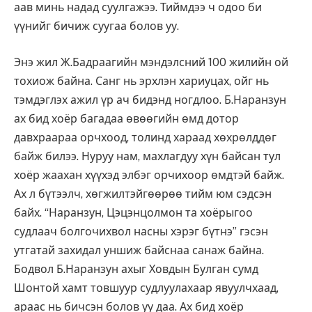
аав минь надад суулгажээ. Тиймдээ ч одоо би
үүнийг бичиж суугаа болов уу.
Энэ жил Ж.Бадраагийн мэндэлсний 100 жилийн ой
тохиож байна. Санг нь эрхлэн хариуцах, ойг нь
тэмдэглэх ажил үр ач бидэнд ногдлоо. Б.Наранзун
ах бид хоёр багадаа өвөөгийн өмд дотор
давхраараа орчхоод, толинд хараад хөхрөлддөг
байж билээ. Нуруу нам, махлагдуу хүн байсан тул
хоёр жаахан хүүхэд элбэг орчихоор өмдтэй байж.
Ах л бүтээлч, хөгжилтэйгөөрөө тийм юм сэдсэн
байх. “Наранзун, Цэцэнцолмон та хоёрыгоо
судлаач болгочихвол насны хэрэг бүтнэ” гэсэн
утгатай захидал уншиж байснаа санаж байна.
Бодвол Б.Наранзун ахыг Ховдын Булган сумд
Шонтой хамт товшуур судлуулахаар явуулчхаад,
араас нь бичсэн болов уу даа. Ах бид хоёр