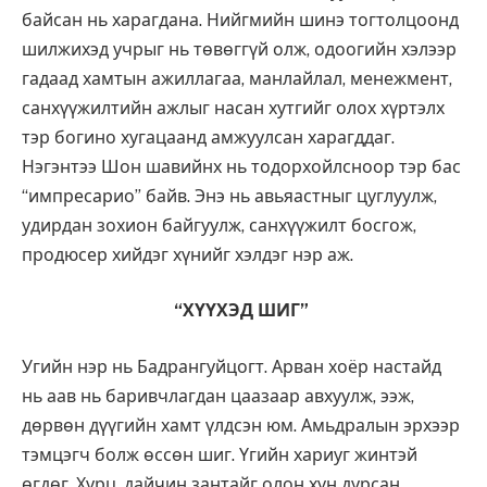
байсан нь харагдана. Нийгмийн шинэ тогтолцоонд
шилжихэд учрыг нь төвөггүй олж, одоогийн хэлээр
гадаад хамтын ажиллагаа, манлайлал, менежмент,
санхүүжилтийн ажлыг насан хутгийг олох хүртэлх
тэр богино хугацаанд амжуулсан харагддаг.
Нэгэнтээ Шон шавийнх нь тодорхойлсноор тэр бас
“импресарио” байв. Энэ нь авьяастныг цуглуулж,
удирдан зохион байгуулж, санхүүжилт босгож,
продюсер хийдэг хүнийг хэлдэг нэр аж.
“ХҮҮХЭД ШИГ”
Угийн нэр нь Бадрангуйцогт. Арван хоёр настайд
нь аав нь баривчлагдан цаазаар авхуулж, ээж,
дөрвөн дүүгийн хамт үлдсэн юм. Амьдралын эрхээр
тэмцэгч болж өссөн шиг. Үгийн хариуг жинтэй
өгдөг. Хурц, дайчин зантайг олон хүн дурсан