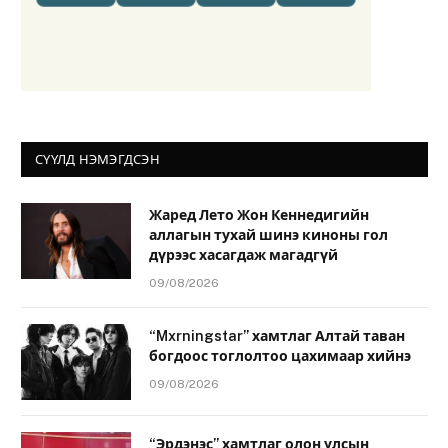
СҮҮЛД НЭМЭГДСЭН
Жаред Лето Жон Кеннедигийн
аллагын тухай шинэ киноны гол
дүрээс хасагдаж магадгүй
09/08/2026
“Mxrningstar” хамтлаг Алтай таван
богдоос тоглолтоо цахимаар хийнэ
09/08/2026
“Эрдэнэс” хамтлаг олон улсын