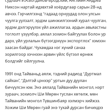
судлаач И.А.Богданов-Бродский, Английн Андреа
Никсон нартай идэвхтэй хоёрдугаар сарын 28-нд
авчээ. Гэрчилгээнд “гадаад орнуудад олон улсын
чуулга уулзалт, эрдэм шинжилгээний хурал чуулган,
эрдэм дэлгэрүүлэх үйл ажиллагаа, ардын авьяастны
тоглолт үзүүлбэр, аялал зохион байгуулах болон ур
дарх, үйл урлалын бүтээгдэхүүн экспортлох” хэмээн
заасан байдаг. Чухамдаа нэг хүний санаа
зорилгоор хэчнээн арвин үйлс бүтээл өрнөж
болдгийг ойлгуулна.
1991 онд Тайваньд аялж, тэдний радиод “Дуртмал
сайхан”, “Дэлтэй цэнхэр” уртын дуу дуулан
бичүүлсэн юм. Энэ аялалд Тайванийн монгол, нэрт
зураач, зохиолч Ши Мөрөн туслан хөтөлж, мөн
Тайванийн монгол Түвшинбаяр хэлмэрч хийжээ.
Хожим Ши Мөрөн гуай энэ тухай дурсан бичихдээ