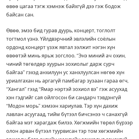
өвөө цагаа тэгж хэмнэж байхгүй дээ гэж бодож
байсан сан.
Өвөө, эмээ бид гурав дуурь, концерт, тоглолт
тогтмол үзнэ. Үйлдвэрчний эвлэлийн соёлын
ордонд концерт үзэж явтал ээлжит нэгэн хүн
өвөөтэй минь ярьж зогслоо. “Энэ миний ач охин,
чиний төгөлдөр хуурын зохиолыг дарж сурч
байгаа” гэхэд анхилуун ус ханхлуулсан нөгөө хүн
уриалгахан нь аргагүй памбагар зузаан гараа өгч,
“Хангал” гээд “Ямар нэртэй зохиол вэ” гэж асуухад
хэн гэдгийг сая ойлгосон би сандарч тэвдэнгүй
“Модон морь” хэмээн хариулав. Тэр хүн дахиж
лавлан асуугаад, тийм бүтээл бичсэнээ ч санахгүй
байгаа мэт харагдаж билээ. Хөгжмийн төрөл бүрээр
олон арван бүтээл туурвисан тэр том хөгжмийн