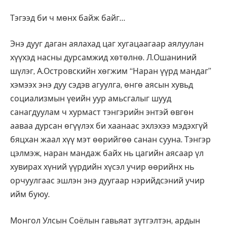
Тэгээд би ч мөнх байж байг…
Энэ дууг даган аялахад цаг хугацаагаар аялуулан
хүүхэд насны дурсамжид хөтөлнө. Л.Ошаниний
шүлэг, А.Островскийн хөгжим “Наран үүрд мандаг”
хэмээх энэ дуу сэдэв агуулга, өнгө аясын хувьд
социализмын үеийн уур амьсгалыг шууд
санагдуулам ч хурмаст тэнгэрийн энтэй өвгөн
ааваа дурсан өгүүлэх би хаанаас эхлэхээ мэдэхгүй
бяцхан жаал хүү мэт өөрийгөө санан сууна. Тэнгэр
цэлмэж, наран мандаж байх нь цагийн аясаар үл
хувирах хүний үүрдийн хүсэл учир өөрийнх нь
орчуулгаас эшлэн энэ дуугаар нэрийдсэний учир
ийм буюу.
Монгол Улсын Соёлын гавьяат зүтгэлтэн, ардын