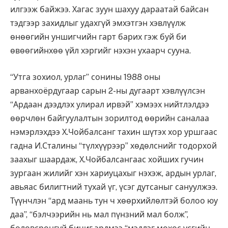
илгээж байжээ. Хагас зуун шахуу дараатай байсан
тэдгээр захидлыг удахгүй эмхэтгэн хэвлүүлж
өнөөгийн уншигчийн гарт барих гэж буй би
өвөөгийнхөө үйл хэргийг нэхэн ухаарч сууна.
“Утга зохиол, урлаг” сонины 1988 оны
арванхоёрдугаар сарын 2-ны дугаарт хэвлүүлсэн
“Ардаан дээдлэх улирал ирвэй” хэмээх нийтлэлдээ
өөрчлөн байгуулалтын зорилтод өөрийн саналаа
нэмэрлэхдээ Х.Чойбалсанг тахин шүтэх хор уршгаас
гадна И.Сталины “түлхүүрээр” хөдөлснийг тодорхой
заахыг шаардаж, Х.Чойбалсангаас хойших гучин
зургаан жилийг хэн хариуцахыг нэхэж, ардын урлаг,
авьяас билигтний тухай үг, үсэг дутсаныг сануулжээ.
Түүнчлэн “ард маань тун ч хөөрхийлөлтэй болоо юу
даа”, “бэлчээрийн нь мал пүнзний мал болж”,