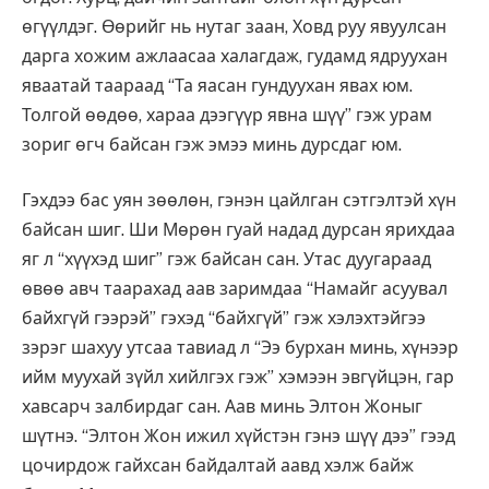
өгүүлдэг. Өөрийг нь нутаг заан, Ховд руу явуулсан
дарга хожим ажлаасаа халагдаж, гудамд ядруухан
яваатай таараад “Та яасан гундуухан явах юм.
Толгой өөдөө, хараа дээгүүр явна шүү” гэж урам
зориг өгч байсан гэж эмээ минь дурсдаг юм.
Гэхдээ бас уян зөөлөн, гэнэн цайлган сэтгэлтэй хүн
байсан шиг. Ши Мөрөн гуай надад дурсан ярихдаа
яг л “хүүхэд шиг” гэж байсан сан. Утас дуугараад
өвөө авч таарахад аав заримдаа “Намайг асуувал
байхгүй гээрэй” гэхэд “байхгүй” гэж хэлэхтэйгээ
зэрэг шахуу утсаа тавиад л “Ээ бурхан минь, хүнээр
ийм муухай зүйл хийлгэх гэж” хэмээн эвгүйцэн, гар
хавсарч залбирдаг сан. Аав минь Элтон Жоныг
шүтнэ. “Элтон Жон ижил хүйстэн гэнэ шүү дээ” гээд
цочирдож гайхсан байдалтай аавд хэлж байж