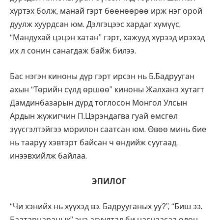
хүртэх болж, манай гэрт бөөнөөрөө ирж нэг орой
дуулж хуурдсан юм. Дэлгэцээс хардаг хүмүүс,
“Мандухай цэцэн хатан” гэрт, хажууд хүрээд ирэхэд
их л сонин санагдаж байж билээ.
Бас нэгэн киноны дүр гэрт ирсэн нь Б.Бадрууган
ахын “Төрийн сүлд өршөө” киноны Жалханз хутагт
Дамдинбазарын дүрд тоглосон Монгол Улсын
Ардын жүжигчин П.Цэрэндагва гуай өмсгөл
зүүсгэлтэйгээ морилон саатсан юм. Өвөө минь бие
нь тааруу хэвтэрт байсан ч өндийж суугаад,
инээвхийлж байлаа.
ЭПИЛОГ
“Чи хэнийх нь хүүхэд вэ. Бадрууганых уу?”, “Биш ээ.
Баатарнараных” энэ асуултад би наснаасаа олон