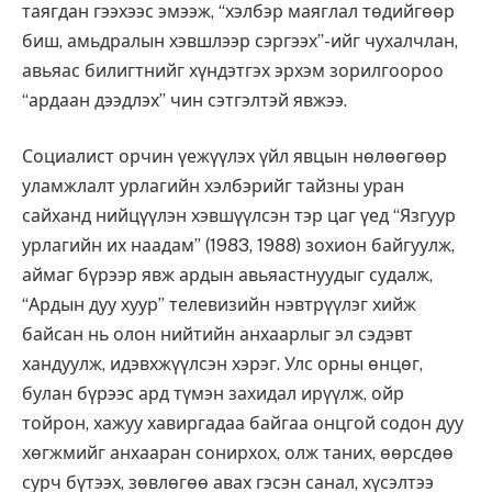
таягдан гээхээс эмээж, “хэлбэр маяглал төдийгөөр
биш, амьдралын хэвшлээр сэргээх”-ийг чухалчлан,
авьяас билигтнийг хүндэтгэх эрхэм зорилгоороо
“ардаан дээдлэх” чин сэтгэлтэй явжээ.
Социалист орчин үежүүлэх үйл явцын нөлөөгөөр
уламжлалт урлагийн хэлбэрийг тайзны уран
сайханд нийцүүлэн хэвшүүлсэн тэр цаг үед “Язгуур
урлагийн их наадам” (1983, 1988) зохион байгуулж,
аймаг бүрээр явж ардын авьяастнуудыг судалж,
“Ардын дуу хуур” телевизийн нэвтрүүлэг хийж
байсан нь олон нийтийн анхаарлыг эл сэдэвт
хандуулж, идэвхжүүлсэн хэрэг. Улс орны өнцөг,
булан бүрээс ард түмэн захидал ирүүлж, ойр
тойрон, хажуу хавиргадаа байгаа онцгой содон дуу
хөгжмийг анхааран сонирхох, олж таних, өөрсдөө
сурч бүтээх, зөвлөгөө авах гэсэн санал, хүсэлтээ