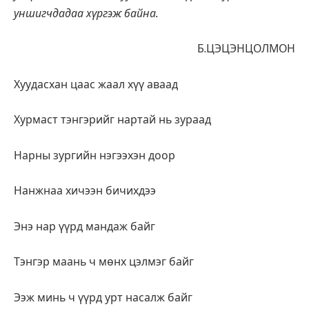
уншигчдадаа хүргэж байна.
Б.ЦЭЦЭНЦОЛМОН
Хуудасхан цаас жаал хүү аваад
Хурмаст тэнгэрийг нартай нь зураад
Нарны зургийн нэгээхэн доор
Нанжнаа хичээн бичихдээ
Энэ нар үүрд мандаж байг
Тэнгэр маань ч мөнх цэлмэг байг
Ээж минь ч үүрд урт насалж байг