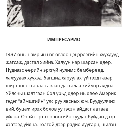
ИМПРЕСАРИО
1987 оны намрын нэг өглөө цэцэрлэгийн хүүхдүүд
жагсаж, дасгал хийнэ. Халуун нар шарсан өдөр.
Нүднээс өөрийн эрхгүй нулимс бөмбөрөөд,
хажуудах хүүхэд, багшид харуулахгүй гээд газар
ширтэнгээ гараа савлан дасгалаа хиймэр аядна.
Уйлсны шалтгаан бол урьд өдөр нь өвөө Америк
гэдэг “аймшгийн” улс руу явсных юм. Буудуулчих
вий, буцаж ирэх болов уу гэсэн айдаст автаад
уйлна. Орой гэртээ өвөөгийн суудаг буйдан дээр
хэвтээд уйлна. Толгой дээр радио дуугарч, шилэн