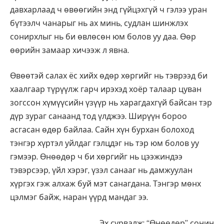
давхарлаад ч өвөөгийн энд гүйцэхгүй ч гэлээ уран
бүтээлч чанарыг нь ах минь, судлан шинжлэх
сонирхлыг нь би өвлөсөн юм болов уу даа. Өөр
өөрийн замаар хичээж л явна.
Өвөөтэй салах ёс хийх өдөр хөргийг нь тэврээд би
хаалгаар түрүүлж гарч ирэхэд хоёр талаар цуван
зогссон хүмүүсийн үзүүр нь харагдахгүй байсан тэр
дүр зураг санаанд тод үлджээ. Ширүүн бороо
асгасан өдөр байлаа. Сайн хүн бурхан болоход
тэнгэр хүртэл уйлдаг гэлцдэг нь тэр юм болов уу
гэмээр. Өнөөдөр ч би хөргийг нь цээжиндээ
тэвэрсээр, үйл хэрэг, үзэл санааг нь дамжуулан
хүргэх гэж алхаж буй мэт санагдана. Тэнгэр мөнх
цэлмэг байж, наран үүрд мандаг ээ.
Эх сурвалж: “Өнөөдөр” сонин