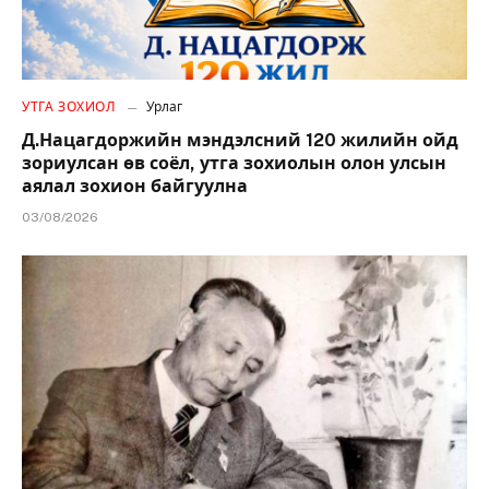
УТГА ЗОХИОЛ
Урлаг
Д.Нацагдоржийн мэндэлсний 120 жилийн ойд
зориулсан өв соёл, утга зохиолын олон улсын
аялал зохион байгуулна
03/08/2026