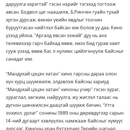
даруулга хэрэгтэй” гэсэн нэрийг тэгэхэд тогтоож
авсан. Бодвол цаг наашилж, Б.Ринчен гуайн тухай
эргэн дурсаж, өмнөх үеийн явдлыг тоочин
буруутгасан нийтлэл байсан юм болов уу даа. Кино
үзээд уйлна. “Аргалд явсан ээжий” дуу нь анх
телевизээр гарч байхад өвөө, эмээ бид гурав хамт
сууж үзээд, өвөө бас л нулимс цийлгэнүүлж байсныг
санадаг юм.
“Мандухай цэцэн хатан” кино гарсны дараа олон
хүн хурц шүүмжилж, элдэвлэж байсны хариуд
“Мандухай цэцэн хатан” киноны учир” гэсэн зураг,
зураглал, хөгжим, найруулга, жү­ жиглэл талаас нь
дүгнэн шинжилсэн даацтай шүүмж бичин, “Утга
зохиол, урлаг” сонины 1989 оны дөрөвдүгээр сарын
14-ний дугаарт хэвлүүлэн, намжааж байсныг хүмүүс
дурсдаг. Киноны уран бүтээлчид Төрийн шагнал