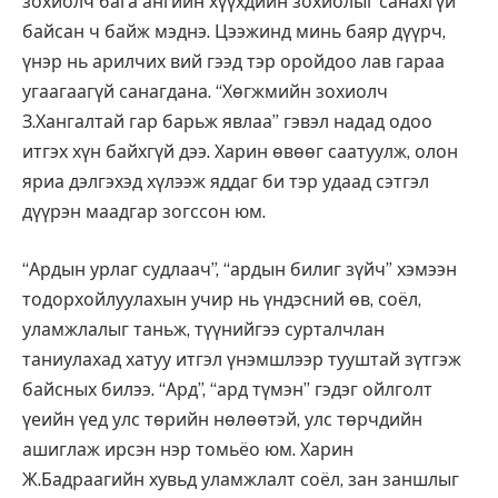
зохиолч бага ангийн хүүхдийн зохиолыг санахгүй
байсан ч байж мэднэ. Цээжинд минь баяр дүүрч,
үнэр нь арилчих вий гээд тэр оройдоо лав гараа
угаагаагүй санагдана. “Хөгжмийн зохиолч
З.Хангалтай гар барьж явлаа” гэвэл надад одоо
итгэх хүн байхгүй дээ. Харин өвөөг саатуулж, олон
яриа дэлгэхэд хүлээж яддаг би тэр удаад сэтгэл
дүүрэн маадгар зогссон юм.
“Ардын урлаг судлаач”, “ардын билиг зүйч” хэмээн
тодорхойлуулахын учир нь үндэсний өв, соёл,
уламжлалыг таньж, түүнийгээ сурталчлан
таниулахад хатуу итгэл үнэмшлээр тууштай зүтгэж
байсных билээ. “Ард”, “ард түмэн” гэдэг ойлголт
үеийн үед улс төрийн нөлөөтэй, улс төрчдийн
ашиглаж ирсэн нэр томьёо юм. Харин
Ж.Бадраагийн хувьд уламжлалт соёл, зан заншлыг