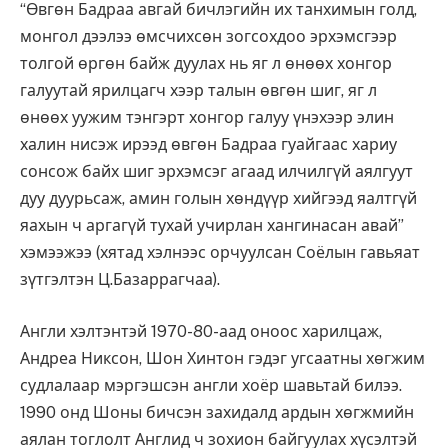
“Өвгөн Бадраа авгай бичлэгийн их танхимын голд,
монгол дээлээ өмсчихсөн зогсохдоо эрхэмсгээр
толгой өргөн байж дуулах нь яг л өнөөх хонгор
галуутай ярилцагч хээр талын өвгөн шиг, яг л
өнөөх уужим тэнгэрт хонгор галуу үнэхээр элин
халин нисэж ирээд өвгөн Бадраа гуайгаас хариу
сонсож байх шиг эрхэмсэг агаад илчилгүй аялгуут
дуу дуурьсаж, амин голын хөндүүр хийгээд яалтгүй
яахын ч аргагүй тухай учирлан хангинасан авай”
хэмээжээ (хятад хэлнээс орчуулсан Соёлын гавьяат
зүтгэлтэн Ц.Базаррагчаа).
Англи хэлтэнтэй 1970-80-аад оноос харилцаж,
Андреа Никсон, Шон Хинтон гэдэг угсаатны хөгжим
судлалаар мэргэшсэн англи хоёр шавьтай билээ.
1990 онд Шоны бичсэн захидалд ардын хөгжмийн
аялан тоглолт Англид ч зохион байгуулах хүсэлтэй