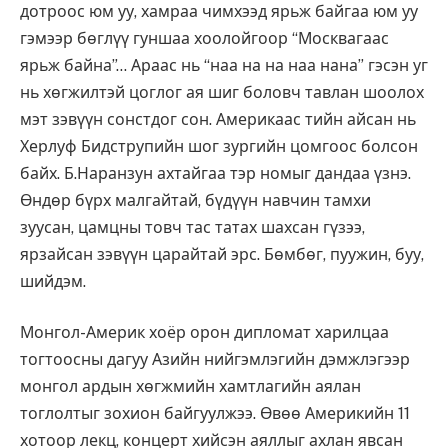
дотроос юм уу, хамраа чимхээд ярьж байгаа юм уу
гэмээр бөглүү гуншаа хоолойгоор “Москвагаас
ярьж байна”… Араас нь “наа на на наа нана” гэсэн уг
нь хөгжилтэй цоглог ая шиг боловч тавлан шоолох
мэт зэвүүн сонстдог сон. Америкаас тийн айсан нь
Херлуф Бидструпийн шог зургийн цомгоос болсон
байх. Б.Наранзун ахтайгаа тэр номыг дандаа үзнэ.
Өндөр бүрх малгайтай, бүдүүн навчин тамхи
зуусан, цамцны товч тас татах шахсан гүзээ,
ярзайсан зэвүүн царайтай эрс. Бөмбөг, пуужин, буу,
шийдэм.
Монгол-Америк хоёр орон дипломат харилцаа
тогтоосны дагуу Азийн нийгэмлэгийн дэмжлэгээр
монгол ардын хөгжмийн хамтлагийн аялан
тоглолтыг зохион байгуулжээ. Өвөө Америкийн 11
хотоор лекц, концерт хийсэн аяллыг ахлан явсан