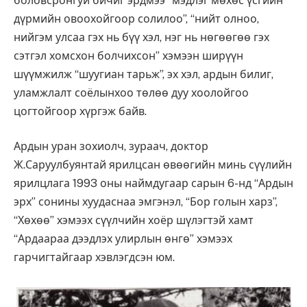
боловсронгуй бичиг эрдмээ “мэдлэг мөхөс үсгийн
дүрмийн овоохойгоор солилоо”, “нийт олноо,
нийгэм улсаа гэх нь бүү хэл, нэг нь нөгөөгөө гэх
сэтгэл хомсхон болчихсон” хэмээн ширүүн
шүүмжилж “шуугиан тарьж”, эх хэл, ардын билиг,
уламжлалт соёлынхоо төлөө дуу хоолойгоо
цогтойгоор хүргэж байв.
Ардын уран зохиолч, зураач, доктор
Ж.Саруулбуянтай ярилцсан өвөөгийн минь сүүлийн
ярилцлага 1993 оны наймдугаар сарын 6-нд “Ардын
эрх” сонины хуудаснаа эмгэнэл, “Бор голын харз”,
“Хөхөө” хэмээх сүүлчийн хоёр шүлэгтэй хамт
“Ардаараа дээдлэх улирлын өнгө” хэмээх
гарчигтайгаар хэвлэгдсэн юм.