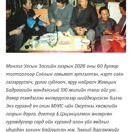
Монгол Улсын Засгийн газрын 2026 оны 60 дугаар
тогтоолоор Соёлын гавьяат зүтгэлтэн, нэрт соён
гэгээрүүлэгч, урлаг судлаач, яруу найрагч Жамцын
Бадраагийн мэндэлсний 100 жилийн тэгш ойг улс
даяар тэмдэглэн өнгөрүүлэхээр шийдвэрлэсэн билээ.
Энэ хүрээнд ач охин МУИС-ийн Оюутны хөгжлийн
газрын дарга, доктор Б.Цэцэнцолмон өнгөрсөн
гуравдугаар сард ойн хүрээнд олон үйл явдлыг
удирдан зохион байгуулсан юм. Түүний дурсамжийг