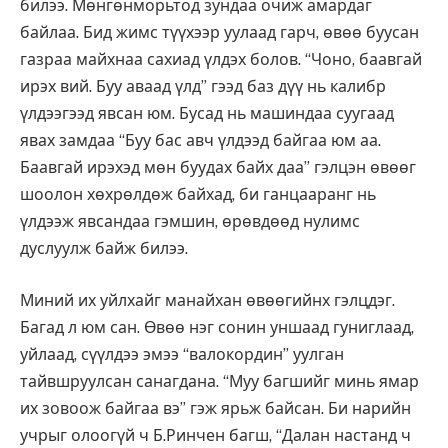
билээ. Мөнгөнморьтод зундаа очиж амардаг
байлаа. Бид жимс түүхээр уулаад гарч, өвөө буусан
газраа майхнаа сахиад үлдэх болов. “Чоно, баавгай
ирэх вий. Буу аваад үлд” гээд баз дүү нь калибр
үлдээгээд явсан юм. Бусад нь машиндаа суугаад
явах замдаа “Буу бас авч үлдээд байгаа юм аа.
Баавгай ирэхэд мөн буудах байх даа” гэлцэн өвөөг
шоолон хөхрөлдөж байхад, би ганцааранг нь
үлдээж явсандаа гэмшин, өрөвдөөд нулимс
дуслуулж байж билээ.
Миний их уйлхайг манайхан өвөөгийнх гэлцдэг.
Багад л юм сан. Өвөө нэг сонин уншаад гуниглаад,
уйлаад, сүүлдээ эмээ “валокордин” уулган
тайвшруулсан санагдана. “Муу багшийг минь ямар
их зовоож байгаа вэ” гэж ярьж байсан. Би нарийн
учрыг олоогүй ч Б.Ринчен багш, “Далан настанд ч