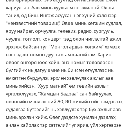
хариулсан. Аав минь хуульч мэргэжилтэй. Олны
танил, од биш. Ингэж асуусан нэг хүний хэлснээр
“неизвестний товарищ”. Өвөө минь хөгжим судлал,
яруу найраг, орчуулга, телевиз, радио, сургууль,
чуулга, тоглолт, концерт гээд олон чиглэлтэй ажил
эрхэлж байсан тул “Монгол ардын хөгжим” хэмээх
нэг сэдэвт номоо дуусгаж амжаагүй юм. Харин
өвөөг өнгөрснөөс хойш энэ номыг төлөвлөсөн
бүлгийнх нь дагуу өмнө нь бичсэн өгүүллээс нь
эмхэтгэн бүрдүүлж, эрхлэн хэвлүүлэх ажлыг аав
минь хийсэн. “Хуур магнай” өм төвийн ажлыг
үргэлжлүүлэх, “Жамцын Бадраа” сан байгуулах,
өвөөгийн мэндэлсний 80, 90 жилийн ойг тэмдэглэх,
судалгаа бүтээлийг нь хэвлүүлэх тэр бүх ажлыг аав
минь эрхлэн хийж. Өвөг дээдсээ хүндлэн дээдлэх,
ачлан хайрлах тэр сэтгэлийг үг яриа, үйл хэргээрээ