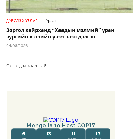
ДҮРСЛЭХ УРЛАГ
Урлаг
Зоргол хайрханд “Хаадын мэлмий” уран
зургийн хээрийн үзэсгэлэн дэлгэв
04/08/2026
Сэтгэгдэл хаалттай