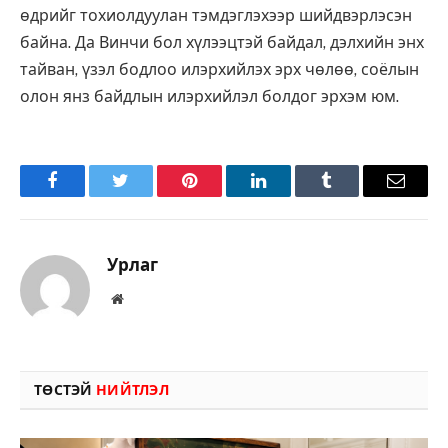
өдрийг тохиолдуулан тэмдэглэхээр шийдвэрлэсэн
байна. Да Винчи бол хүлээцтэй байдал, дэлхийн энх
тайван, үзэл бодлоо илэрхийлэх эрх чөлөө, соёлын
олон янз байдлын илэрхийлэл болдог эрхэм юм.
Facebook
Twitter
Pinterest
LinkedIn
Tumblr
Имэйл
Урлаг
Вэбсайт
ТӨСТЭЙ
НИЙТЛЭЛ