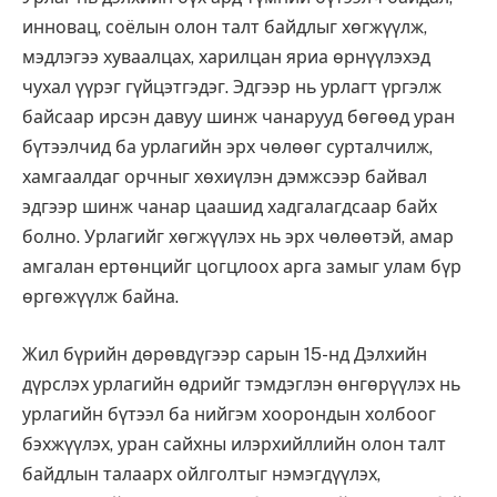
инновац, соёлын олон талт байдлыг хөгжүүлж,
мэдлэгээ хуваалцах, харилцан яриа өрнүүлэхэд
чухал үүрэг гүйцэтгэдэг. Эдгээр нь урлагт үргэлж
байсаар ирсэн давуу шинж чанарууд бөгөөд уран
бүтээлчид ба урлагийн эрх чөлөөг сурталчилж,
хамгаалдаг орчныг хөхиүлэн дэмжсээр байвал
эдгээр шинж чанар цаашид хадгалагдсаар байх
болно. Урлагийг хөгжүүлэх нь эрх чөлөөтэй, амар
амгалан ертөнцийг цогцлоох арга замыг улам бүр
өргөжүүлж байна.
Жил бүрийн дөрөвдүгээр сарын 15-нд Дэлхийн
дүрслэх урлагийн өдрийг тэмдэглэн өнгөрүүлэх нь
урлагийн бүтээл ба нийгэм хоорондын холбоог
бэхжүүлэх, уран сайхны илэрхийллийн олон талт
байдлын талаарх ойлголтыг нэмэгдүүлэх,