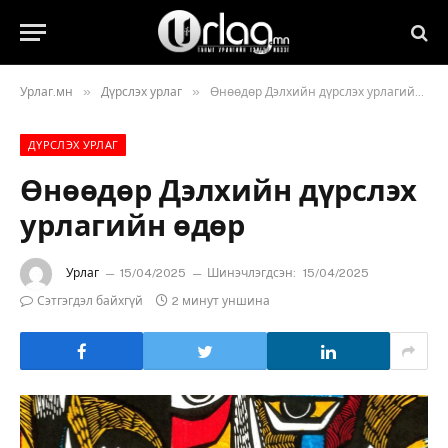
»
»
Урлаг.мн
Дүрслэх урлаг
Өнөөдөр Дэлхийн дүрслэх урлагийн өдөр
ДҮРСЛЭХ УРЛАГ
Өнөөдөр Дэлхийн дүрслэх
урлагийн өдөр
Урлаг
15/04/2025
Шинэчлэгдсэн:
15/04/2025
Сэтгэгдэл байхгүй
2 минут уншина