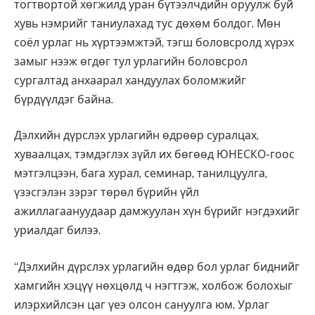
тогтвортой хөгжилд уран бүтээлчдийн оруулж буй
хувь нэмрийг таниулахад тус дөхөм болдог. Мөн
соёл урлаг нь хүртээмжтэй, тэгш боловсролд хүрэх
замыг нээж өгдөг тул урлагийн боловсрол
сургалтад анхаарал хандуулах боломжийг
бүрдүүлдэг байна.
Дэлхийн дүрслэх урлагийн өдрөөр суралцах,
хуваалцах, тэмдэглэх зүйл их бөгөөд ЮНЕСКО-гоос
мэтгэлцээн, бага хурал, семинар, танилцуулга,
үзэсгэлэн зэрэг төрөл бүрийн үйл
ажиллагаануудаар дамжуулан хүн бүрийг нэгдэхийг
уриалдаг билээ.
“Дэлхийн дүрслэх урлагийн өдөр бол урлаг биднийг
хамгийн хэцүү нөхцөлд ч нэгтгэж, холбож болохыг
илэрхийлсэн цаг үеэ олсон сануулга юм. Урлаг