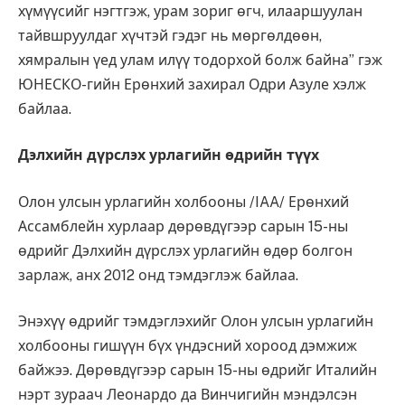
хүмүүсийг нэгтгэж, урам зориг өгч, илааршуулан
тайвшруулдаг хүчтэй гэдэг нь мөргөлдөөн,
хямралын үед улам илүү тодорхой болж байна” гэж
ЮНЕСКО-гийн Ерөнхий захирал Одри Азуле хэлж
байлаа.
Дэлхийн дүрслэх урлагийн өдрийн түүх
Олон улсын урлагийн холбооны /IAA/ Ерөнхий
Ассамблейн хурлаар дөрөвдүгээр сарын 15-ны
өдрийг Дэлхийн дүрслэх урлагийн өдөр болгон
зарлаж, анх 2012 онд тэмдэглэж байлаа.
Энэхүү өдрийг тэмдэглэхийг Олон улсын урлагийн
холбооны гишүүн бүх үндэсний хороод дэмжиж
байжээ. Дөрөвдүгээр сарын 15-ны өдрийг Италийн
нэрт зураач Леонардо да Винчигийн мэндэлсэн