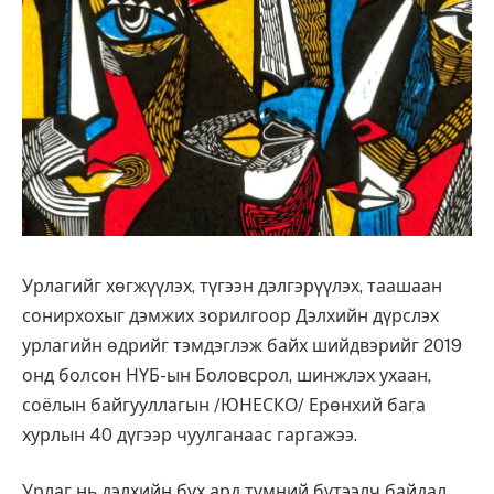
Урлагийг хөгжүүлэх, түгээн дэлгэрүүлэх, таашаан
сонирхохыг дэмжих зорилгоор Дэлхийн дүрслэх
урлагийн өдрийг тэмдэглэж байх шийдвэрийг 2019
онд болсон НҮБ-ын Боловсрол, шинжлэх ухаан,
соёлын байгууллагын /ЮНЕСКО/ Ерөнхий бага
хурлын 40 дүгээр чуулганаас гаргажээ.
Урлаг нь дэлхийн бүх ард түмний бүтээлч байдал,