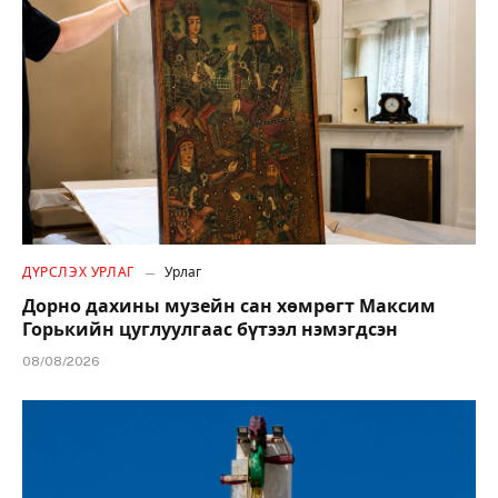
ДҮРСЛЭХ УРЛАГ
Урлаг
Дорно дахины музейн сан хөмрөгт Максим
Горькийн цуглуулгаас бүтээл нэмэгдсэн
08/08/2026