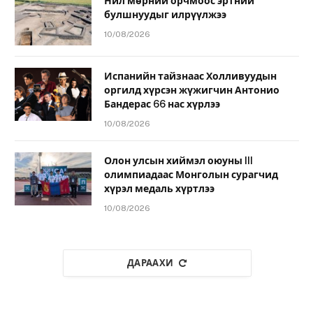
Нил мөрний орчмоос эртний
булшнуудыг илрүүлжээ
10/08/2026
Испанийн тайзнаас Холливуудын
оргилд хүрсэн жүжигчин Антонио
Бандерас 66 нас хүрлээ
10/08/2026
Олон улсын хиймэл оюуны III
олимпиадаас Монголын сурагчид
хүрэл медаль хүртлээ
10/08/2026
ДАРААХИ