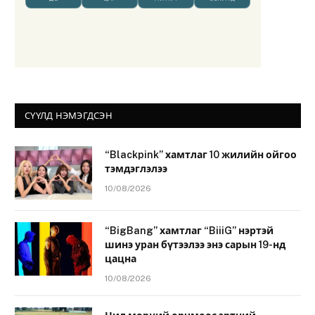
СҮҮЛД НЭМЭГДСЭН
“Blackpink” хамтлаг 10 жилийн ойгоо
тэмдэглэлээ
10/08/2026
“BigBang” хамтлаг “BiiiG” нэртэй
шинэ уран бүтээлээ энэ сарын 19-нд
цацна
10/08/2026