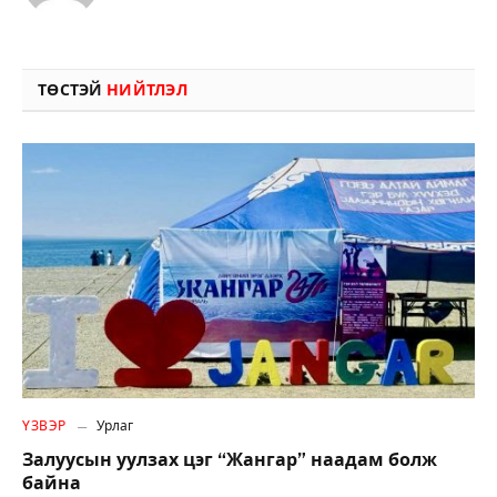
ТӨСТЭЙ
НИЙТЛЭЛ
ҮЗВЭР
Урлаг
Залуусын уулзах цэг “Жангар” наадам болж
байна