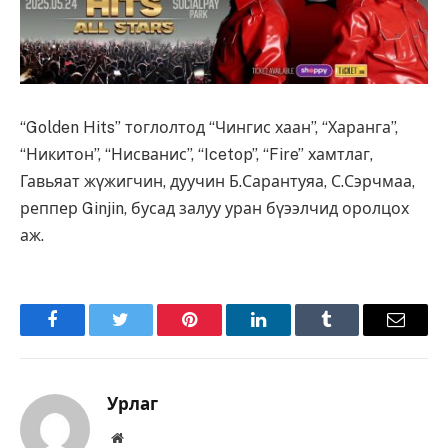
“Golden Hits” тоглолтод “Чингис хаан”, “Харанга”,
“Никитон”, “Нисванис”, “Icetop”, “Fire” хамтлаг,
Гавьяат жүжигчин, дуучин Б.Сарантуяа, С.Сэрчмаа,
реппер Ginjin, бусад залуу уран бүээлчид оролцох
аж.
Facebook
Twitter
Pinterest
LinkedIn
Tumblr
Имэйл
Урлаг
Вэбсайт