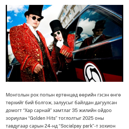
Монголын рок попын ертөнцөд өөрийн гэсэн өнгө
төрхийг бий болгож, залуусыг байлдан дагуулсан
домогт “Хар сарнай” хамтлаг 35 жилийн ойдоо
зориулан “Golden Hits” тоглолтыг 2025 оны
тавдугаар сарын 24-нд “Socialpay park”-т зохион