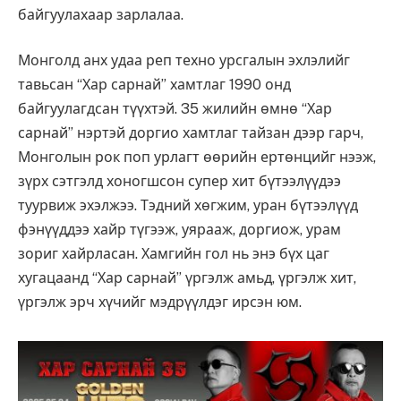
байгуулахаар зарлалаа.
Монголд анх удаа реп техно урсгалын эхлэлийг
тавьсан “Хар сарнай” хамтлаг 1990 онд
байгуулагдсан түүхтэй. 35 жилийн өмнө “Хар
сарнай” нэртэй доргио хамтлаг тайзан дээр гарч,
Монголын рок поп урлагт өөрийн ертөнцийг нээж,
зүрх сэтгэлд хоногшсон супер хит бүтээлүүдээ
туурвиж эхэлжээ. Тэдний хөгжим, уран бүтээлүүд
фэнүүддээ хайр түгээж, уярааж, доргиож, урам
зориг хайрласан. Хамгийн гол нь энэ бүх цаг
хугацаанд “Хар сарнай” үргэлж амьд, үргэлж хит,
үргэлж эрч хүчийг мэдрүүлдэг ирсэн юм.