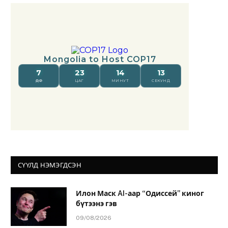
СҮҮЛД НЭМЭГДСЭН
Илон Маск AI-аар “Одиссей” киног
бүтээнэ гэв
09/08/2026