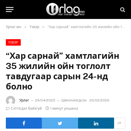
»
»
Урлаг.мн
Үзвэр
“Хар сарнай” хамтлагийн 35 жилийн ойн тоглолт тавдугаар сарын 24-нд болно
ҮЗВЭР
“Хар сарнай” хамтлагийн
35 жилийн ойн тоглолт
тавдугаар сарын 24-нд
болно
Урлаг
29/04/2025
Шинэчлэгдсэн:
20/02/2026
Сэтгэгдэл байхгүй
1 минут уншина