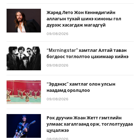
Жаред Лето Жон Кеннедигийн
аллагын тухай шинэ киноны гол
дүрээс хасагдаж магадгүй
09/08/2026
“Mxrningstar” хамтлаг Алтай таван
богдоос тоглолтоо цахимаар хийнэ
09/08/2026
“Эрдэнэс” хамтлаг олон улсын
наадамд оролцлоо
09/08/2026
Рок дуучин Жоан Жетт гэмтлийн
улмаас хагалгаанд орж, тоглолтуудаа
цуцалжээ
08/08/2026