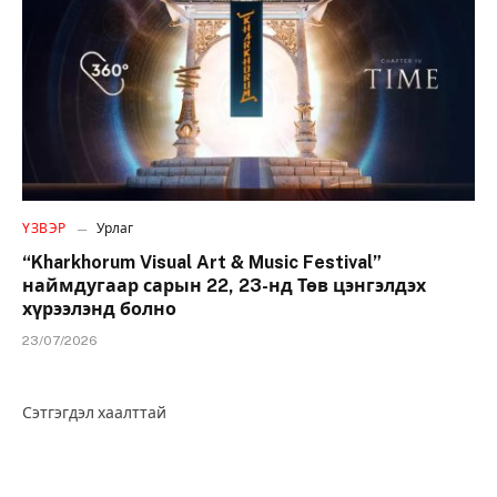
ҮЗВЭР
Урлаг
“Kharkhorum Visual Art & Music Festival”
наймдугаар сарын 22, 23-нд Төв цэнгэлдэх
хүрээлэнд болно
23/07/2026
Сэтгэгдэл хаалттай