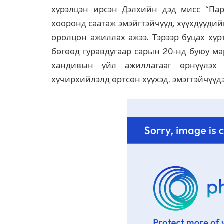
хүрэлцэн ирсэн Дэлхийн дэд мисс “Пар
хооронд саатаж эмэйгтэйчүүд, хүүхдүүди
оролцон ажиллах ажээ. Тэрээр буцах хүр
бөгөөд гуравдугаар сарын 20-нд буюу ма
хандивын үйл ажиллагааг өрнүүлэх 
хүчирхийлэлд өртсөн хүүхэд, эмэгтэйчүүдэ