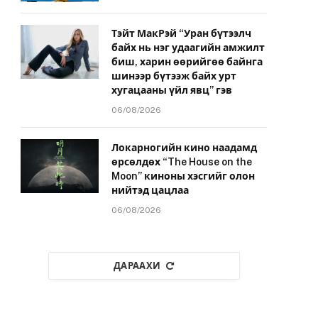
Тэйт МакРэй “Уран бүтээлч
байх нь нэг удаагийн амжилт
биш, харин өөрийгөө байнга
шинээр бүтээж байх урт
хугацааны үйл явц” гэв
06/08/2026
Локарногийн кино наадамд
өрсөлдөх “The House on the
Moon” киноны хэсгийг олон
нийтэд цацлаа
06/08/2026
ДАРААХИ