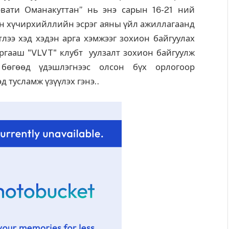
вати Оманакуттан” нь энэ сарын 16-21 ний
йн хүчирхийллийн эсрэг аяны үйл ажиллагаанд
тлээ хэд хэдэн арга хэмжээг зохион байгуулах
ргааш "VLVT" клубт уулзалт зохион байгуулж
бөгөөд үдэшлэгнээс олсон бүх орлогоор
д тусламж үзүүлэх гэнэ..