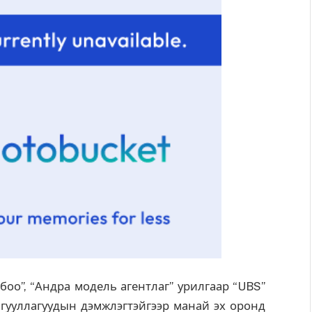
о”, “Андра модель агентлаг” урилгаар “UBS”
айгууллагуудын дэмжлэгтэйгээр манай эх оронд