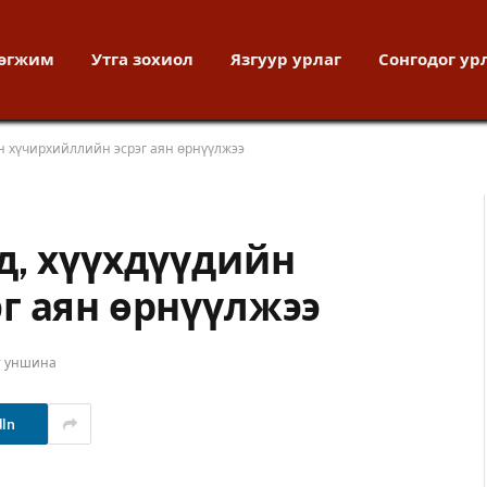
хөгжим
Утга зохиол
Язгуур урлаг
Сонгодог ур
н хүчирхийллийн эсрэг аян өрнүүлжээ
д, хүүхдүүдийн
г аян өрнүүлжээ
т уншина
dIn