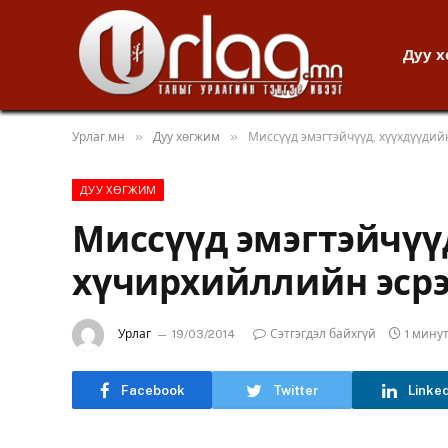
Дуу 
»
»
Урлаг.мн
Дуу хөгжим
Миссүүд эмэгтэйчүүд, хүүхдүүдий
ДУУ ХӨГЖИМ
Миссүүд эмэгтэйчүү
хүчирхийллийн эсрэ
Урлаг
19/03/2014
Сэтгэгдэл байхгүй
1 мину
Facebook
Twitter
Linke