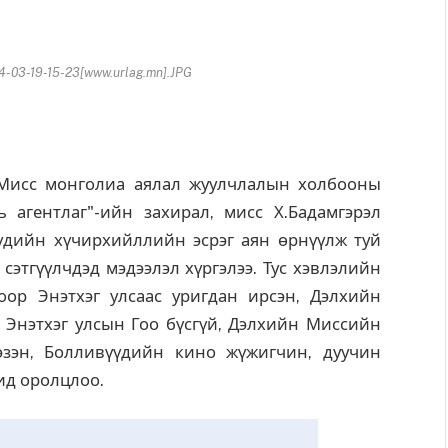
03-19-15-23[www.urlag.mn].JPG
исс монголиа аялал жуулчлалын холбооны
ь агентлаг"-ийн захирал, мисс Х.Бадамгэрэл
үүдийн хүчирхийллийн эсрэг аян өрнүүлж туй
сэтгүүлчдэд мэдээлэл хүргэлээ. Тус хэвлэлийн
ор Энэтхэг улсаас уригдан ирсэн, Дэлхийн
Энэтхэг улсын Гоо бүсгүй, Дэлхийн Миссийн
зэн, Болливүүдийн кино жүжигчин, дуучин
ид оролцлоо.