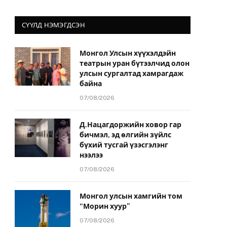
СҮҮЛД НЭМЭГДСЭН
Монгол Улсын хүүхэлдэйн
театрын уран бүтээлчид олон
улсын сургалтад хамрагдаж
байна
07/08/2026
Д.Нацагдоржийн ховор гар
бичмэл, эд өлгийн зүйлс
бүхий тусгай үзэсгэлэнг
нээлээ
07/08/2026
Монгол улсын хамгийн том
“Морин хуур”
07/08/2026