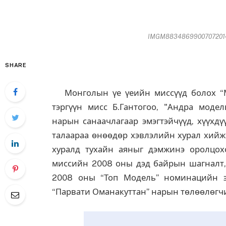
IMGM88348699007072014-
SHARE
Монголын үе үеийн миссүүд болох “М
тэргүүн мисс Б.Гантогоо, "Андра модел
нарын санаачлагаар эмэгтэйчүүд, хүүхд
талаараа өнөөдөр хэвлэлийн хурал хийж 
хуралд тухайн аяныг дэмжинэ оролцохо
миссийн 2008 оны дэд байрын шагналт, 
2008 оны “Топ Модель” номинацийн э
“Парвати Оманакуттан” нарын төлөөлөгч