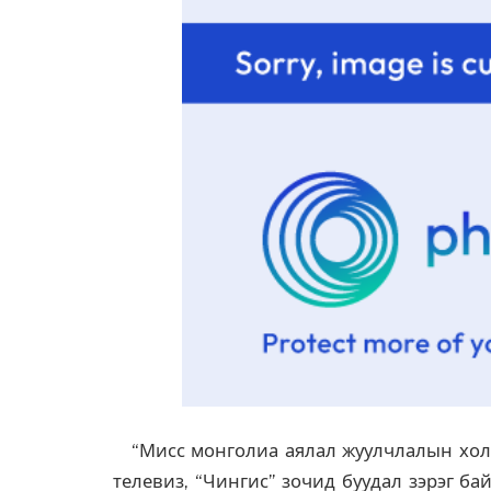
“Мисс монголиа аялал жуулчлалын холбо
телевиз, “Чингис” зочид буудал зэрэг б