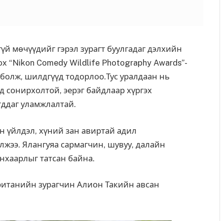
үй мөчүүдийг гэрэл зурагт буулгадаг дэлхийн
 “Nikon Comedy Wildlife Photography Awards”-
 болж, шилдгүүд тодорлоо.
Тус уралдаан нь
 сонирхолтой, эерэг байдлаар хүргэх
гддаг уламжлалтай.
н үйлдэл, хүний зан авиртай адил
лжээ. Ялангуяа сармагчин, шувуу, далайн
нхаарлыг татсан байна.
ританийн зурагчин Алион Такийн авсан