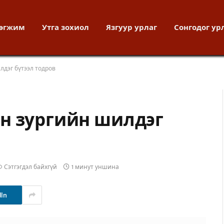
хөгжим
Утга зохиол
Язгуур урлаг
Сонгодог ур
лдэг бүтээл тодров
н зургийн шилдэг
Сэтгэгдэл байхгүй
1 минут уншина
dIn