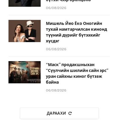
06/08/2026
Мишель Йео Ёко Оногийн
тухай намтарчилсан кинонд
түүний дүрийг бүтээхийг
хүсдэг
06/08/2026
“Маск” продакшныхан
“Сүүлчийн шилийн сайн эрс”
уран сайхны киног бүтээж
байна
06/08/2026
ДАРААХИ