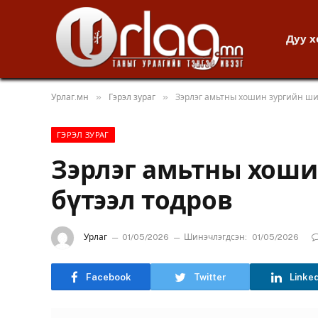
Дуу 
»
»
Урлаг.мн
Гэрэл зураг
Зэрлэг амьтны хошин зургийн ши
ГЭРЭЛ ЗУРАГ
Зэрлэг амьтны хоши
бүтээл тодров
Урлаг
01/05/2026
Шинэчлэгдсэн:
01/05/2026
Facebook
Twitter
Linke