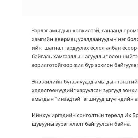
Зэрлэг амьтдын хөгжилтэй, санаанд оромг
хамгийн өвөрмөц уралдаануудын нэг болох
ийн шагнал гардуулах ёслол албан ёсоор
байгаль хамгааллын асуудлыг олон нийтэд
зорилготойгоор жил бүр зохион байгуула
Энэ жилийн бүтээлүүдэд амьтдын гэнэтий
хөдөлгөөнүүдийг харуулсан зургууд зонхи
амьтдын “инээдтэй” агшнууд шүүгчдийн а
Ийнхүү иргэдийн сонголтын төрөлд Их Б
шувууны зураг ялалт байгуулсан байна.