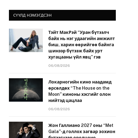
СҮҮЛД НЭМЭГДСЭН
Тэйт МакРэй “Уран бүтээлч
байх нь нэг удаагийн амжилт
биш, харин өөрийгөө байнга
шинээр бүтээж байх урт
хугацааны үйл явц” гэв
06/08/2026
Локарногийн кино наадамд
өрсөлдөх “The House on the
Moon” киноны хэсгийг олон
нийтэд цацлаа
06/08/2026
Жон Галлиано 2027 оны “Met
Gala”-д голлох загвар зохион
бүтээгчээр оролцоно