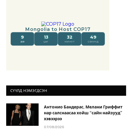
СҮҮЛД НЭМЭГДСЭН
Антонио Бандерас, Мелани Гриффит
нар салснаасаа хойш “сайн найзууд”
хэвээрээ
07/08/2026