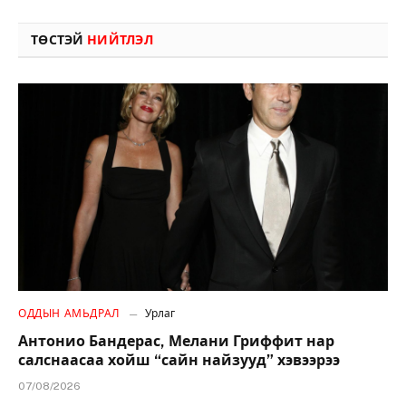
ТӨСТЭЙ
НИЙТЛЭЛ
ОДДЫН АМЬДРАЛ
Урлаг
Антонио Бандерас, Мелани Гриффит нар
салснаасаа хойш “сайн найзууд” хэвээрээ
07/08/2026