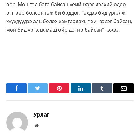
өөр. Мөн тэд бага байсан үеийнхээс дэлхий одоо
огт өөр болсон гэж би боддог. Гэхдээ бид үргэлж
хүүхдүүдээ аль болох хамгаалахыг хичээдэг байсан,
мөн бид үргэлж маш ойр дотно байсан” гэжээ.
Facebook
Twitter
Pinterest
LinkedIn
Tumblr
Имэйл
Урлаг
Вэбсайт