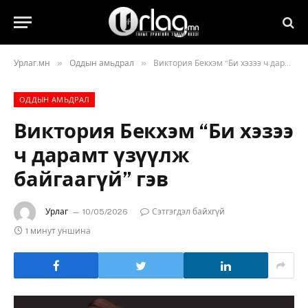
»
»
Урлаг.мн
Оддын амьдрал
Виктория Бекхэм “Би хэзээ ч дарамт үзүүлж байгаагүй” гэв
ОДДЫН АМЬДРАЛ
Виктория Бекхэм “Би хэзээ
ч дарамт үзүүлж
байгаагүй” гэв
Урлаг
10/05/2026
Сэтгэгдэл байхгүй
1 минут уншина