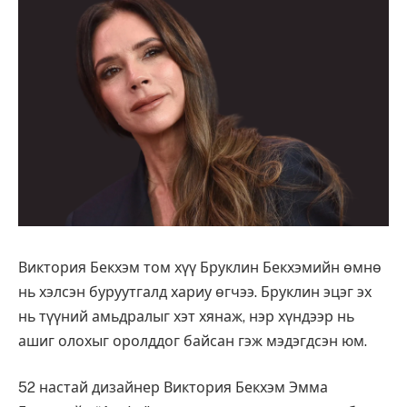
Виктория Бекхэм том хүү Бруклин Бекхэмийн өмнө
нь хэлсэн буруутгалд хариу өгчээ. Бруклин эцэг эх
нь түүний амьдралыг хэт хянаж, нэр хүндээр нь
ашиг олохыг оролддог байсан гэж мэдэгдсэн юм.
52 настай дизайнер Виктория Бекхэм Эмма