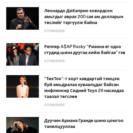
Леонардо ДиКаприо ховордсон
амьтдыг аврах 200 сая ам.долларын
төслийг тэргүүлж байна
07/08/2026
Реппер A$AP Rocky “Рианна яг одоо
студид шинэ дуугаа хийж байгаа” гэв
07/08/2026
“ТикТок”-т хорт хавдартай тэмцэж
буй амьдралаа хуваалцдаг байсан
инфлюнсер Сидней Тоул 26 насандаа
таалал төгслөө
07/08/2026
Дуучин Ариана Гранде шинэ цомгоо
танилцууллаа