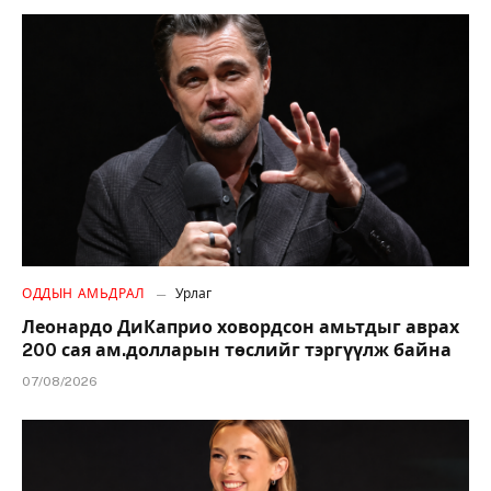
ОДДЫН АМЬДРАЛ
Урлаг
Леонардо ДиКаприо ховордсон амьтдыг аврах
200 сая ам.долларын төслийг тэргүүлж байна
07/08/2026