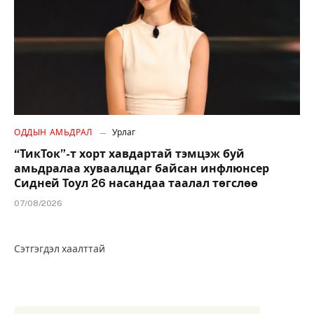
ОДДЫН АМЬДРАЛ
Урлаг
“ТикТок”-т хорт хавдартай тэмцэж буй
амьдралаа хуваалцдаг байсан инфлюнсер
Сидней Тоул 26 насандаа таалал төгслөө
07/08/2026
Сэтгэгдэл хаалттай