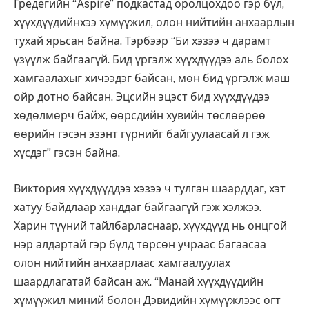
Гредегийн “Aspire” подкастад оролцохдоо гэр бүл,
хүүхдүүдийнхээ хүмүүжил, олон нийтийн анхаарлын
тухай ярьсан байна. Тэрбээр “Би хэзээ ч дарамт
үзүүлж байгаагүй. Бид үргэлж хүүхдүүдээ аль болох
хамгаалахыг хичээдэг байсан, мөн бид үргэлж маш
ойр дотно байсан. Эцсийн эцэст бид хүүхдүүдээ
хөдөлмөрч байж, өөрсдийн хувийн төслөөрөө
өөрийн гэсэн эзэнт гүрнийг байгуулаасай л гэж
хүсдэг” гэсэн байна.
Виктория хүүхдүүддээ хэзээ ч тулган шаарддаг, хэт
хатуу байдлаар ханддаг байгаагүй гэж хэлжээ.
Харин түүний тайлбарласнаар, хүүхдүүд нь онцгой
нэр алдартай гэр бүлд төрсөн учраас багаасаа
олон нийтийн анхаарлаас хамгаалуулах
шаардлагатай байсан аж. “Манай хүүхдүүдийн
хүмүүжил миний болон Дэвидийн хүмүүжлээс огт