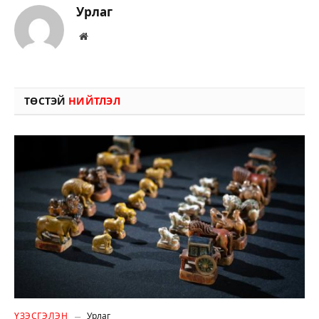
Урлаг
Вэбсайт
ТӨСТЭЙ
НИЙТЛЭЛ
ҮЗЭСГЭЛЭН
Урлаг