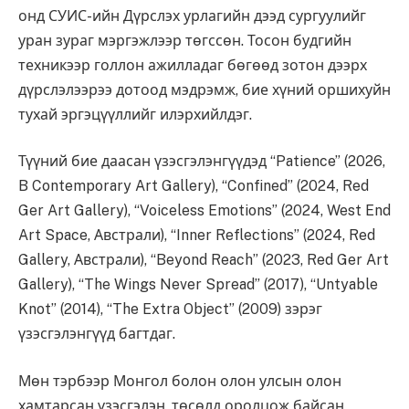
онд СУИС-ийн Дүрслэх урлагийн дээд сургуулийг
уран зураг мэргэжлээр төгссөн. Тосон будгийн
техникээр голлон ажилладаг бөгөөд зотон дээрх
дүрслэлээрээ дотоод мэдрэмж, бие хүний оршихуйн
тухай эргэцүүллийг илэрхийлдэг.
Түүний бие даасан үзэсгэлэнгүүдэд “Patience” (2026,
B Contemporary Art Gallery), “Confined” (2024, Red
Ger Art Gallery), “Voiceless Emotions” (2024, West End
Art Space, Австрали), “Inner Reflections” (2024, Red
Gallery, Австрали), “Beyond Reach” (2023, Red Ger Art
Gallery), “The Wings Never Spread” (2017), “Untyable
Knot” (2014), “The Extra Object” (2009) зэрэг
үзэсгэлэнгүүд багтдаг.
Мөн тэрбээр Монгол болон олон улсын олон
хамтарсан үзэсгэлэн, төсөлд оролцож байсан