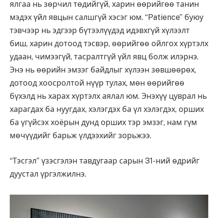
ялгаа нь зөрчил төдийгүй, харин өөрийгөө танин
мэдэх үйл явцын салшгүй хэсэг юм. “Patience” буюу
тэвчээр нь эдгээр бүтээлүүдэд идэвхгүй хүлээлт
биш, харин дотоод тэсвэр, өөрийгөө ойлгох хүртэлх
удаан, чимээгүй, тасралтгүй үйл явц болж илэрнэ.
Энэ нь өөрийн эмзэг байдлыг хүлээн зөвшөөрөх,
дотоод хоосролтой нүүр тулах, мөн өөрийгөө
бүхэлд нь харах хүртэлх аялал юм. Энэхүү цуврал нь
харагдах ба нуугдах, хэлэгдэх ба үл хэлэгдэх, орших
ба үгүйсэх хоёрын дунд орших тэр эмзэг, нам гүм
мөчүүдийг барьж үлдээхийг зорьжээ.
“Тэсгэл” үзэсгэлэн тавдугаар сарын 31-ний өдрийг
дуустал үргэлжилнэ.