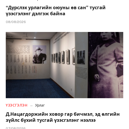
“Дүрслэх урлагийн оюуны өв сан” тусгай
үзэсгэлэнг дэлгэж байна
08/08/2026
ҮЗЭСГЭЛЭН
Урлаг
Д.Нацагдоржийн ховор гар бичмэл, эд өлгийн
зүйлс бүхий тусгай үзэсгэлэнг нээлээ
07/08/2026