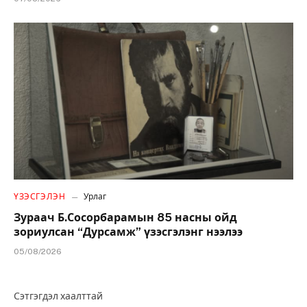
ҮЗЭСГЭЛЭН
Урлаг
Зураач Б.Сосорбарамын 85 насны ойд
зориулсан “Дурсамж” үзэсгэлэнг нээлээ
05/08/2026
Сэтгэгдэл хаалттай