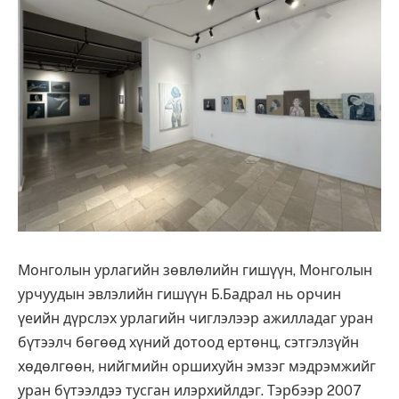
Монголын урлагийн зөвлөлийн гишүүн, Монголын
урчуудын эвлэлийн гишүүн Б.Бадрал нь орчин
үеийн дүрслэх урлагийн чиглэлээр ажилладаг уран
бүтээлч бөгөөд хүний дотоод ертөнц, сэтгэлзүйн
хөдөлгөөн, нийгмийн оршихуйн эмзэг мэдрэмжийг
уран бүтээлдээ тусган илэрхийлдэг. Тэрбээр 2007