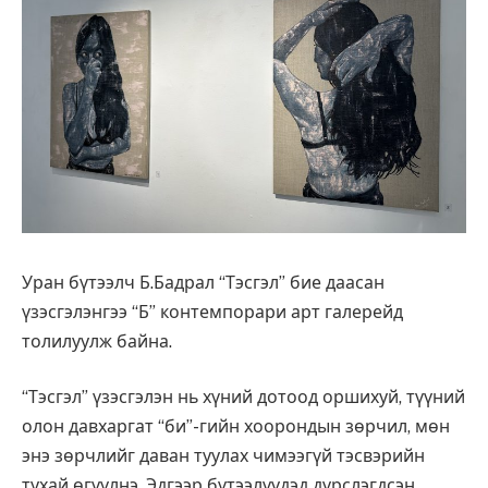
Уран бүтээлч Б.Бадрал “Тэсгэл” бие даасан
үзэсгэлэнгээ “Б” контемпорари арт галерейд
толилуулж байна.
“Тэсгэл” үзэсгэлэн нь хүний дотоод оршихуй, түүний
олон давхаргат “би”-гийн хоорондын зөрчил, мөн
энэ зөрчлийг даван туулах чимээгүй тэсвэрийн
тухай өгүүлнэ. Эдгээр бүтээлүүдэд дүрслэгдсэн