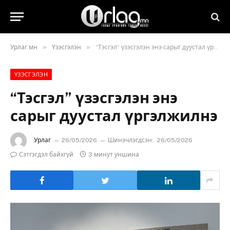
»
»
Урлаг.мн
Үзэсгэлэн
“Тэсгэл” үзэсгэлэн энэ сарыг дуустал үргэлжилнэ
ҮЗЭСГЭЛЭН
“Тэсгэл” үзэсгэлэн энэ
сарыг дуустал үргэлжилнэ
Урлаг
26/05/2026
Шинэчлэгдсэн:
26/05/2026
Сэтгэгдэл байхгүй
3 минут уншина