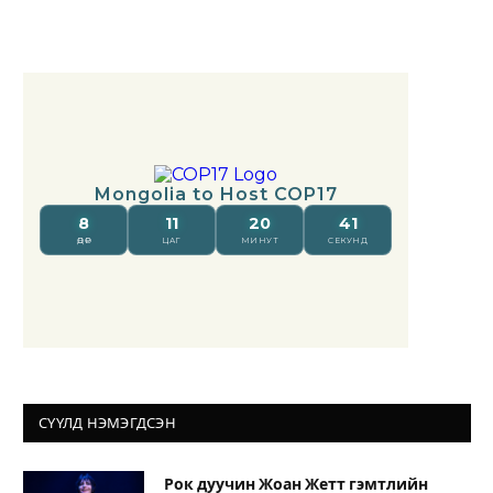
СҮҮЛД НЭМЭГДСЭН
Рок дуучин Жоан Жетт гэмтлийн