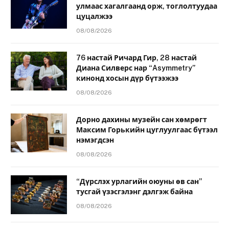
улмаас хагалгаанд орж, тоглолтуудаа
цуцалжээ
08/08/2026
76 настай Ричард Гир, 28 настай
Диана Силверс нар “Asymmetry”
кинонд хосын дүр бүтээжээ
08/08/2026
Дорно дахины музейн сан хөмрөгт
Максим Горькийн цуглуулгаас бүтээл
нэмэгдсэн
08/08/2026
“Дүрслэх урлагийн оюуны өв сан”
тусгай үзэсгэлэнг дэлгэж байна
08/08/2026