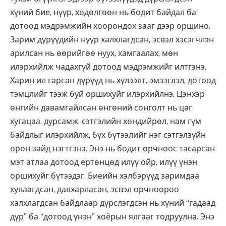
хүний бие, нүүр, хөдөлгөөн нь бодит байдал ба
дотоод мэдрэмжийн хоорондох зааг дээр оршино.
Зарим дүрүүдийн нүүр халхлагдсан, эсвэл хэсэгчлэн
арилсан нь өөрийгөө нуух, хамгаалах, мөн
илэрхийлж чадахгүй дотоод мэдрэмжийг илтгэнэ.
Харин ил гарсан дүрүүд нь хүлээлт, эмзэглэл, дотоод
тэмцлийг тээж буй оршихуйг илэрхийлнэ. Цэнхэр
өнгийн давамгайлсан өнгөний сонголт нь цаг
хугацаа, дурсамж, сэтгэлийн хөндийрөл, нам гүм
байдлыг илэрхийлж, бүх бүтээлийг нэг сэтгэлзүйн
орон зайд нэгтгэнэ. Энэ нь бодит орчноос тасарсан
мэт атлаа дотоод ертөнцөд илүү ойр, илүү үнэн
оршихуйг бүтээдэг. Биеийн хэлбэрүүд заримдаа
хуваагдсан, давхарласан, эсвэл орчноороо
халхлагдсан байдлаар дүрслэгдсэн нь хүний “гадаад
дүр” ба “дотоод үнэн” хоёрын ялгааг тодруулна. Энэ