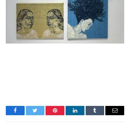
Facebook
Twitter
Pinterest
LinkedIn
Tumblr
Имэйл