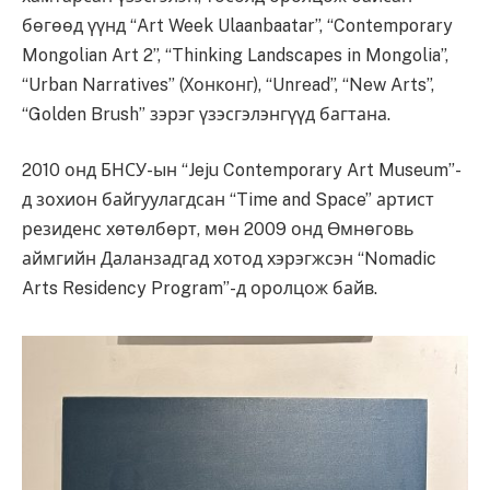
бөгөөд үүнд “Art Week Ulaanbaatar”, “Contemporary
Mongolian Art 2”, “Thinking Landscapes in Mongolia”,
“Urban Narratives” (Хонконг), “Unread”, “New Arts”,
“Golden Brush” зэрэг үзэсгэлэнгүүд багтана.
2010 онд БНСУ-ын “Jeju Contemporary Art Museum”-
д зохион байгуулагдсан “Time and Space” артист
резиденс хөтөлбөрт, мөн 2009 онд Өмнөговь
аймгийн Даланзадгад хотод хэрэгжсэн “Nomadic
Arts Residency Program”-д оролцож байв.