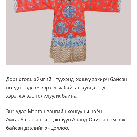
Дорноговь аймгийн түүхэнд хошуу захирч байсан
ноёдын эдлэж хэрэглэж байсан хувцас, эд
хэрэглэлээс толилуулж байна.
Энэ удаа Мэргэн вангийн хошууны ноён
Амгаабазарын ганц хөвүүн Ананд-Очирын өмсөж
байсан дээлийг онцоллоо.