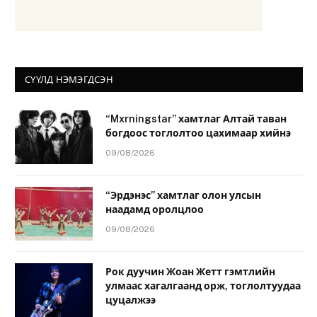
СҮҮЛД НЭМЭГДСЭН
“Mxrningstar” хамтлаг Алтай таван
богдоос тоглолтоо цахимаар хийнэ
09/08/2026
“Эрдэнэс” хамтлаг олон улсын
наадамд оролцлоо
09/08/2026
Рок дуучин Жоан Жетт гэмтлийн
улмаас хагалгаанд орж, тоглолтуудаа
цуцалжээ