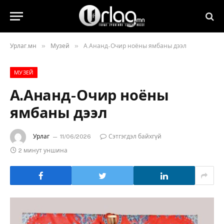
»
»
Урлаг.мн
Музей
А.Ананд-Очир ноёны ямбаны дээл
МУЗЕЙ
А.Ананд-Очир ноёны
ямбаны дээл
Урлаг
11/06/2026
Сэтгэгдэл байхгүй
2 минут уншина