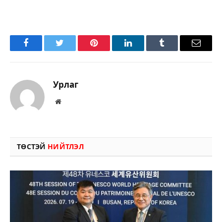
Facebook
Twitter
Pinterest
LinkedIn
Tumblr
Имэйл
Урлаг
Вэбсайт
ТӨСТЭЙ
НИЙТЛЭЛ