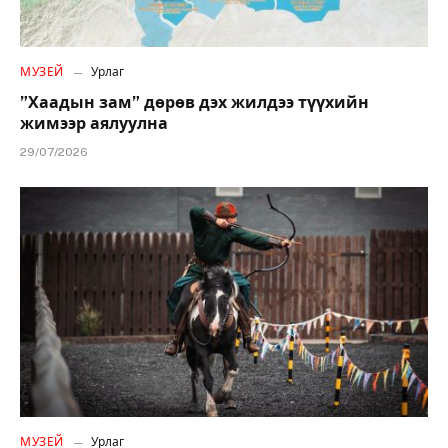
МУЗЕЙ
Урлаг
”Хаадын зам” дөрөв дэх жилдээ түүхийн
жимээр аялуулна
29/07/2026
МУЗЕЙ
Урлаг