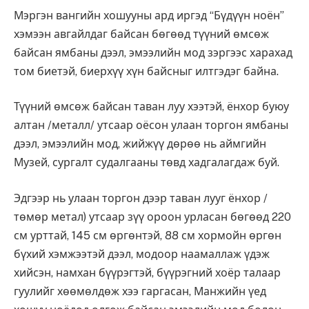
Мэргэн вангийн хошууны ард иргэд “Бүдүүн ноён”
хэмээн авгайлдаг байсан бөгөөд түүний өмсөж
байсан ямбаны дээл, эмээлийн мод зэргээс харахад
том биетэй, биерхүү хүн байсныг илтгэдэг байна.
Түүний өмсөж байсан таван луу хээтэй, ёнхор буюу
алтан /металл/ утсаар оёсон улаан торгон ямбаны
дээл, эмээлийн мод, жийжүү дөрөө нь аймгийн
Музей, сургалт судалгааны төвд хадгалагдаж буй.
Эдгээр нь улаан торгон дээр таван лууг ёнхор /
төмөр метал) утсаар зүү ороон урласан бөгөөд 220
см урттай, 145 см өргөнтэй, 88 см хормойн өргөн
бүхий хэмжээтэй дээл, модоор наамаллаж үдэж
хийсэн, намхан бүүрэгтэй, бүүрэгний хоёр талаар
гуулийг хөөмөлдөж хээ гаргасан, Манжийн үед