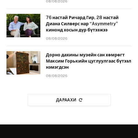
08/08/2026
76 настай Ричард Гир, 28 настай
Диана Силверс нар “Asymmetry”
кинонд хосын дүр бүтээжээ
08/08/2026
Дорно дахины музейн сан хөмрөгт
Максим Горькийн цуглуулгаас бүтээл
нэмэгдсэн
08/08/2026
ДАРААХИ