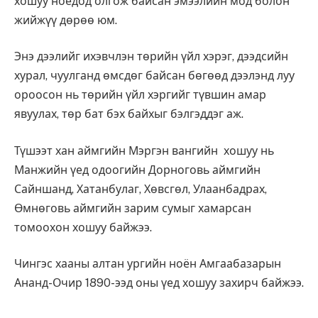
хошуу ноёдод олгож байсан эмээлийн мод болон
жийжүү дөрөө юм.
Энэ дээлийг ихэвчлэн төрийн үйл хэрэг, дээдсийн
хурал, чуулганд өмсдөг байсан бөгөөд дээлэнд луу
ороосон нь төрийн үйл хэргийг түвшин амар
явуулах, төр бат бэх байхыг бэлгэддэг аж.
Түшээт хан аймгийн Мэргэн вангийн хошуу нь
Манжийн үед одоогийн Дорноговь аймгийн
Сайншанд, Хатанбулаг, Хөвсгөл, Улаанбадрах,
Өмнөговь аймгийн зарим сумыг хамарсан
томоохон хошуу байжээ.
Чингэс хааны алтан ургийн ноён Амгаабазарын
Ананд-Очир 1890-ээд оны үед хошуу захирч байжээ.