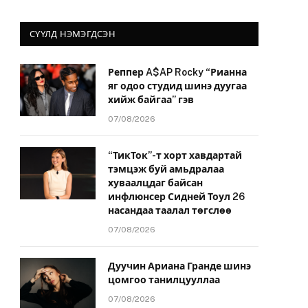
СҮҮЛД НЭМЭГДСЭН
Реппер A$AP Rocky “Рианна
яг одоо студид шинэ дуугаа
хийж байгаа” гэв
07/08/2026
“ТикТок”-т хорт хавдартай
тэмцэж буй амьдралаа
хуваалцдаг байсан
инфлюнсер Сидней Тоул 26
насандаа таалал төгслөө
07/08/2026
Дуучин Ариана Гранде шинэ
цомгоо танилцууллаа
07/08/2026