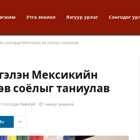
хөгжим
Утга зохиол
Язгуур урлаг
Сонгодог ур
ийн үзэгчдэд Монголын өв соёлыг таниулав
сгэлэн Мексикийн
өв соёлыг таниулав
Сэтгэгдэл байхгүй
1 минут уншина
dIn