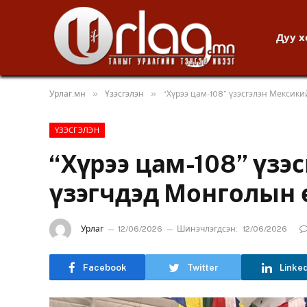
Дуу 
»
»
Урлаг.мн
Үзэсгэлэн
“Хүрээ цам-108” үзэсгэлэн Мексик
ҮЗЭСГЭЛЭН
“Хүрээ цам-108” үзэ
үзэгчдэд Монголын 
Урлаг
12/06/2026
Шинэчлэгдсэн:
12/06/2026
Facebook
Twitter
Linke