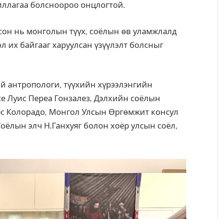
иллагаа болсноороо онцлогтой.
рхсон нь монголын түүх, соёлын өв уламжлалд
 их байгааг харуулсан үзүүлэлт болсныг
й антропологи, түүхийн хүрээлэнгийн
се Луис Переа Гонзалез, Дэлхийн соёлын
ес Колорадо, Монгол Улсын Өргөмжит консул
оёлын элч Н.Ганхуяг болон хоёр улсын соёл,