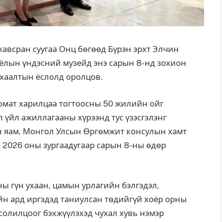
авсран суугаа Онц бөгөөд Бүрэн эрхт Элчин
ёлын үндэсний музейд энэ сарын 8-нд зохион
 хаалтын ёслолд оролцов.
омат харилцаа тогтоосны 50 жилийн ойг
 үйл ажиллагааны хүрээнд тус үзэсгэлэнг
н яам, Монгол Улсын Өргөмжит консулын хамт
, 2026 оны зургаадугаар сарын 8-ны өдөр
ны гүн ухаан, цамын урлагийн бэлгэдэл,
н ард иргэдэд таниулсан төдийгүй хоёр орны
солилцоог бэхжүүлэхэд чухал хувь нэмэр