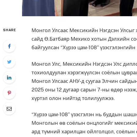
Монгол Улсаас Мексикийн Нэгдсэн Улсыг х
SHARE
сайд Ө.Батбаяр Мехико хотын Дэлхийн со
байгуулсан “Хүрээ цам-108” үзэсгэлэнгийн
Монгол Улс, Мексикийн Нэгдсэн Улс дипл
тохиолдуулан хэрэгжүүлсэн соёлын цуврал
Монгол Улсаас АНУ-д суугаа Элчин сайды
2025 оны 12 дугаар сарын 7-ны өдөр нээж
хүртэл олон нийтэд толилуулжээ.
“Хүрээ цам-108” үзэсгэлэн нь буддын шаш
Монголын өв соёлын онцлогийг мексикий
ард түмний харилцан ойлголцол, соёлын 