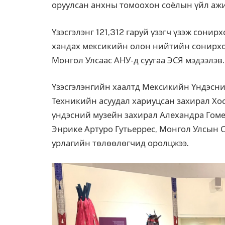
оруулсан анхны томоохон соёлын үйл аж
Үзэсгэлэнг 121,312 гаруй үзэгч үзэж сони
хандах мексикийн олон нийтийн сонирхол
Монгол Улсаас АНУ-д суугаа ЭСЯ мэдээлэв.
Үзэсгэлэнгийн хаалтд Мексикийн Үндэсни
Техникийн асуудал хариуцсан захирал Хо
үндэсний музейн захирал Алехандра Гом
Энрике Артуро Гутьеррес, Монгол Улсын С
урлагийн төлөөлөгчид оролцжээ.