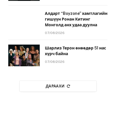
Алдарт “Boyzone” хамтлагийн
гишүүн Ронан Китинг
Монголд анх удаа дуулна
07/08/2026
Шарлиз Терон өнөөдөр 51 нас
хүрч байна
07/08/2026
ДАРААХИ