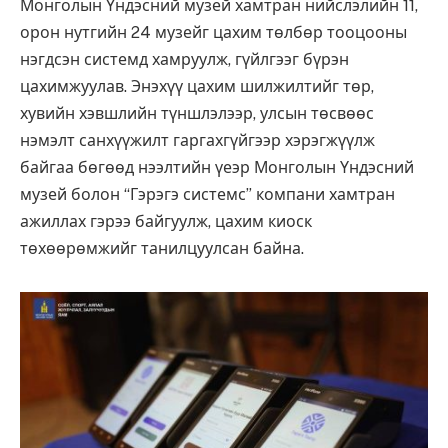
Монголын Үндэсний музей хамтран нийслэлийн 11,
орон нутгийн 24 музейг цахим төлбөр тооцооны
нэгдсэн системд хамруулж, гүйлгээг бүрэн
цахимжуулав. Энэхүү цахим шилжилтийг төр,
хувийн хэвшлийн түншлэлээр, улсын төсвөөс
нэмэлт санхүүжилт гаргахгүйгээр хэрэгжүүлж
байгаа бөгөөд нээлтийн үеэр Монголын Үндэсний
музей болон “Гэрэгэ системс” компани хамтран
ажиллах гэрээ байгуулж, цахим киоск
төхөөрөмжийг танилцуулсан байна.