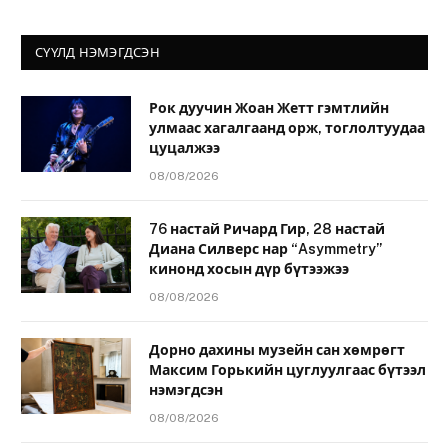
СҮҮЛД НЭМЭГДСЭН
Рок дуучин Жоан Жетт гэмтлийн
улмаас хагалгаанд орж, тоглолтуудаа
цуцалжээ
08/08/2026
76 настай Ричард Гир, 28 настай
Диана Силверс нар “Asymmetry”
кинонд хосын дүр бүтээжээ
08/08/2026
Дорно дахины музейн сан хөмрөгт
Максим Горькийн цуглуулгаас бүтээл
нэмэгдсэн
08/08/2026