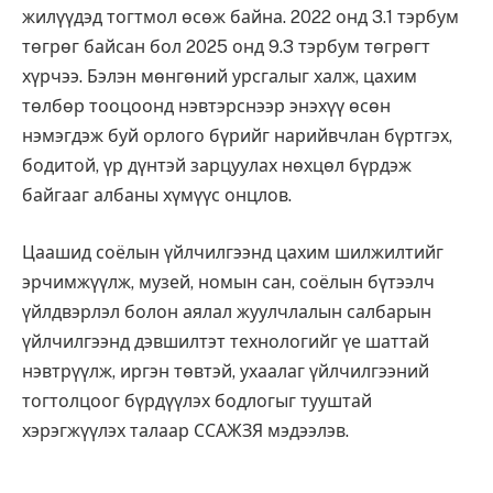
жилүүдэд тогтмол өсөж байна. 2022 онд 3.1 тэрбум
төгрөг байсан бол 2025 онд 9.3 тэрбум төгрөгт
хүрчээ. Бэлэн мөнгөний урсгалыг халж, цахим
төлбөр тооцоонд нэвтэрснээр энэхүү өсөн
нэмэгдэж буй орлого бүрийг нарийвчлан бүртгэх,
бодитой, үр дүнтэй зарцуулах нөхцөл бүрдэж
байгааг албаны хүмүүс онцлов.
Цаашид соёлын үйлчилгээнд цахим шилжилтийг
эрчимжүүлж, музей, номын сан, соёлын бүтээлч
үйлдвэрлэл болон аялал жуулчлалын салбарын
үйлчилгээнд дэвшилтэт технологийг үе шаттай
нэвтрүүлж, иргэн төвтэй, ухаалаг үйлчилгээний
тогтолцоог бүрдүүлэх бодлогыг тууштай
хэрэгжүүлэх талаар ССАЖЗЯ мэдээлэв.