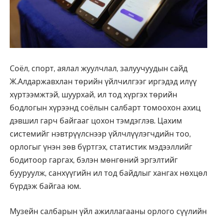
Соёл, спорт, аялал жуулчлал, залуучуудын сайд
Ж.Алдаржавхлан төрийн үйлчилгээг иргэдэд илүү
хүртээмжтэй, шуурхай, ил тод хүргэх төрийн
бодлогын хүрээнд соёлын салбарт томоохон ахиц
дэвшил гарч байгааг цохон тэмдэглэв. Цахим
системийг нэвтрүүлснээр үйлчлүүлэгчдийн тоо,
орлогыг үнэн зөв бүртгэх, статистик мэдээллийг
бодитоор гаргах, бэлэн мөнгөний эргэлтийг
бууруулж, санхүүгийн ил тод байдлыг хангах нөхцөл
бүрдэж байгаа юм.
Музейн салбарын үйл ажиллагааны орлого сүүлийн