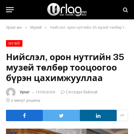
»
»
Урлаг.мн
Музей
Нийслэл, орон нутгийн 35 музей төлбөр тооцоогоо бүрэн цахимжууллаа
МУЗЕЙ
Нийслэл, орон нутгийн 35
музей төлбөр тооцоогоо
бүрэн цахимжууллаа
Урлаг
17/06/2026
Сэтгэгдэл байхгүй
2 минут уншина