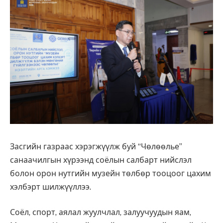
Засгийн газраас хэрэгжүүлж буй “Чөлөөлье”
санаачилгын хүрээнд соёлын салбарт нийслэл
болон орон нутгийн музейн төлбөр тооцоог цахим
хэлбэрт шилжүүллээ.
Соёл, спорт, аялал жуулчлал, залуучуудын яам,