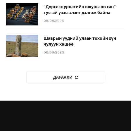
“Дүрслэх урлагийн оюуны өв сан”
тусгай үзэсгэлэнг дэлгэж байна
08/08/2026
Шаврын үүдний улаан тохойн хүн
чулуун хөшөө
08/08/2026
ДАРААХИ