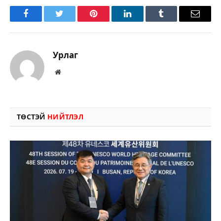
Facebook
Twitter
Pinterest
LinkedIn
Tumblr
Имэйл
Урлаг
Вэбсайт
ТӨСТЭЙ
НИЙТЛЭЛ