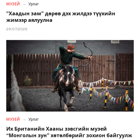
МУЗЕЙ
Урлаг
”Хаадын зам” дөрөв дэх жилдээ түүхийн
жимээр аялуулна
29/07/2026
МУЗЕЙ
Урлаг
Их Британийн Хааны зэвсгийн музей
“Монголын зун” хөтөлбөрийг зохион байгуулж