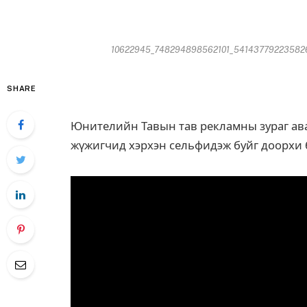
10622945_748294898562101_5414377922358264
SHARE
Юнителийн Тавын тав рекламны зураг ав
жүжигчид хэрхэн сельфидэж буйг доорхи б