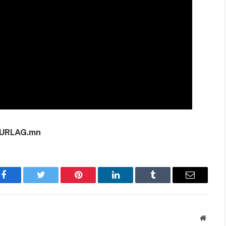
URLAG.mn
Facebook
Twitter
Pinterest
LinkedIn
Tumblr
Имэйл
Вэбса