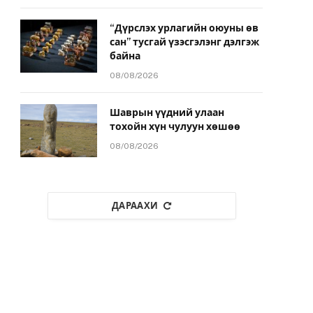
“Дүрслэх урлагийн оюуны өв
сан” тусгай үзэсгэлэнг дэлгэж
байна
08/08/2026
Шаврын үүдний улаан
тохойн хүн чулуун хөшөө
08/08/2026
ДАРААХИ