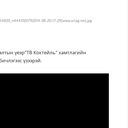
820_n4441020792014-08-20-17-29[www.urlag.mn].jpg
алтын үеэр"ТВ Коктейль" хамтлагийн
ичлэгээс үзээрэй.