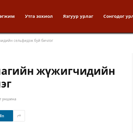
хөгжим
Утга зохиол
Язгуур урлаг
Сонгодог ур
чидийн сельфидэж буй бичлэг
тлагийн жүжигчидийн
эг
ут уншина
dIn