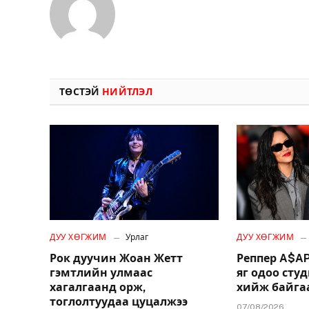
ТӨСТЭЙ
НИЙТЛЭЛ
ДУУ ХӨГЖИМ
Урлаг
ДУУ ХӨГЖИМ
Рок дуучин Жоан Жетт
Реппер A$AP
гэмтлийн улмаас
яг одоо сту
хагалгаанд орж,
хийж байгаа
тоглолтуудаа цуцалжээ
07/08/2026