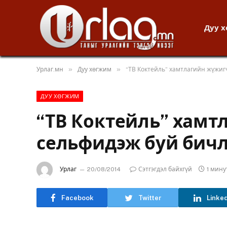
Дуу 
»
»
Урлаг.мн
Дуу хөгжим
“ТВ Коктейль” хамтлагийн жүжиг
ДУУ ХӨГЖИМ
“ТВ Коктейль” хам
сельфидэж буй бичл
Урлаг
20/08/2014
Сэтгэгдэл байхгүй
1 мин
Facebook
Twitter
Linke