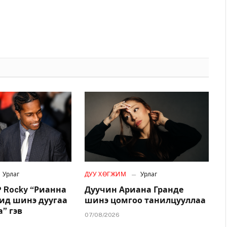
Урлаг
ДУУ ХӨГЖИМ
Урлаг
 Rocky “Рианна
Дуучин Ариана Гранде
дид шинэ дуугаа
шинэ цомгоо танилцууллаа
” гэв
07/08/2026