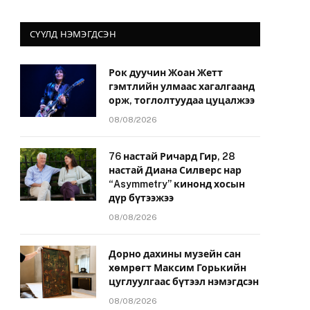
СҮҮЛД НЭМЭГДСЭН
Рок дуучин Жоан Жетт
гэмтлийн улмаас хагалгаанд
орж, тоглолтуудаа цуцалжээ
08/08/2026
76 настай Ричард Гир, 28
настай Диана Силверс нар
“Asymmetry” кинонд хосын
дүр бүтээжээ
08/08/2026
Дорно дахины музейн сан
хөмрөгт Максим Горькийн
цуглуулгаас бүтээл нэмэгдсэн
08/08/2026