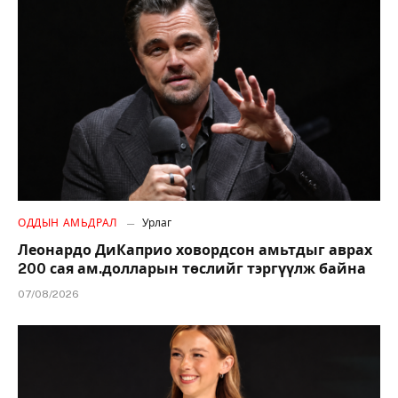
ОДДЫН АМЬДРАЛ
Урлаг
Леонардо ДиКаприо ховордсон амьтдыг аврах
200 сая ам.долларын төслийг тэргүүлж байна
07/08/2026