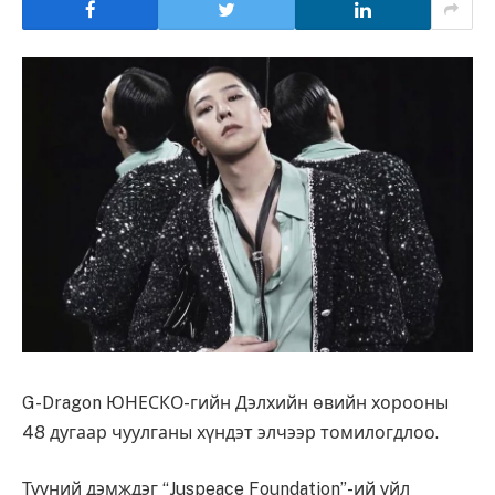
G-Dragon ЮНЕСКО-гийн Дэлхийн өвийн хорооны
48 дугаар чуулганы хүндэт элчээр томилогдлоо.
Түүний дэмждэг “Juspeace Foundation”-ий үйл