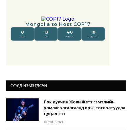
СҮҮЛД НЭМЭГДСЭН
Рок дуучин Жоан Жетт гэмтлийн
улмаас хагалгаанд орж, тоглолтуудаа
цуцалжээ
08/08/2026