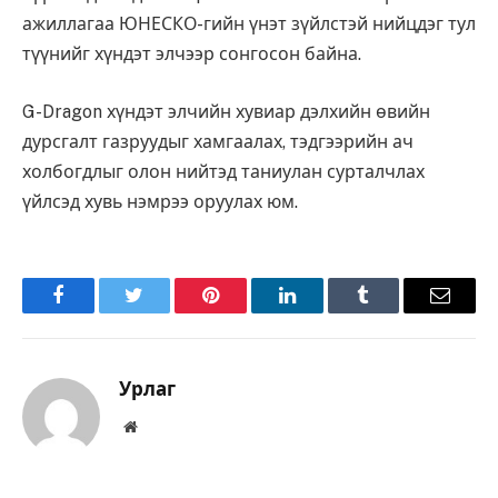
ажиллагаа ЮНЕСКО-гийн үнэт зүйлстэй нийцдэг тул
түүнийг хүндэт элчээр сонгосон байна.
G-Dragon хүндэт элчийн хувиар дэлхийн өвийн
дурсгалт газруудыг хамгаалах, тэдгээрийн ач
холбогдлыг олон нийтэд таниулан сурталчлах
үйлсэд хувь нэмрээ оруулах юм.
Facebook
Twitter
Pinterest
LinkedIn
Tumblr
Имэйл
Урлаг
Вэбсайт