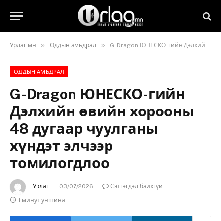
»
»
Урлаг.мн
Оддын амьдрал
G-Dragon ЮНЕСКО-гийн Дэлхийн өвийн хорооны 48 дугаар чуулганы хүндэт элчээр томилогдлоо
ОДДЫН АМЬДРАЛ
G-Dragon ЮНЕСКО-гийн
Дэлхийн өвийн хорооны
48 дугаар чуулганы
хүндэт элчээр
томилогдлоо
Урлаг
03/07/2026
Сэтгэгдэл байхгүй
1 минут уншина