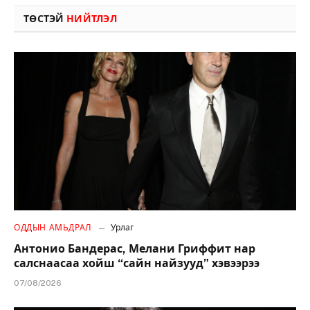
ТӨСТЭЙ
НИЙТЛЭЛ
ОДДЫН АМЬДРАЛ
Урлаг
Антонио Бандерас, Мелани Гриффит нар
салснаасаа хойш “сайн найзууд” хэвээрээ
07/08/2026