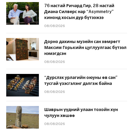
76 настай Ричард Гир, 28 настай
Диана Силверс нар “Asymmetry”
кинонд хосын дүр бүтээжээ
08/08/2026
Дорно дахины музейн сан хөмрөгт
Максим Горькийн цуглуулгаас бүтээл
нэмэгдсэн
08/08/2026
“Дүрслэх урлагийн оюуны өв сан”
тусгай үзэсгэлэнг дэлгэж байна
08/08/2026
Шаврын үүдний улаан тохойн хүн
чулуун хөшөө
08/08/2026