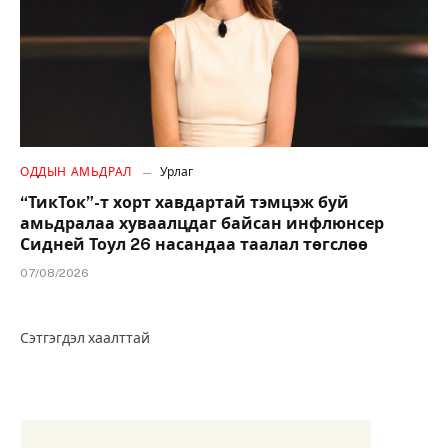
ОДДЫН АМЬДРАЛ
Урлаг
“ТикТок”-т хорт хавдартай тэмцэж буй
амьдралаа хуваалцдаг байсан инфлюнсер
Сидней Тоул 26 насандаа таалал төгслөө
07/08/2026
Сэтгэгдэл хаалттай