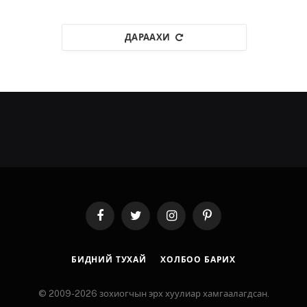
ДАРААХИ
Facebook
Twitter
Instagram
Pinterest
БИДНИЙ ТУХАЙ
ХОЛБОО БАРИХ
© 2009-2026 зохиогчын эрх хуулиар хамгаалагдсан.