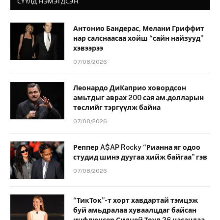
СҮҮЛД НЭМЭГДСЭН
Антонио Бандерас, Мелани Гриффит
нар салснаасаа хойш “сайн найзууд”
хэвээрээ
07/08/2026
Леонардо ДиКаприо ховордсон
амьтдыг аврах 200 сая ам.долларын
төслийг тэргүүлж байна
07/08/2026
Реппер A$AP Rocky “Рианна яг одоо
студид шинэ дуугаа хийж байгаа” гэв
07/08/2026
“ТикТок”-т хорт хавдартай тэмцэж
буй амьдралаа хуваалцдаг байсан