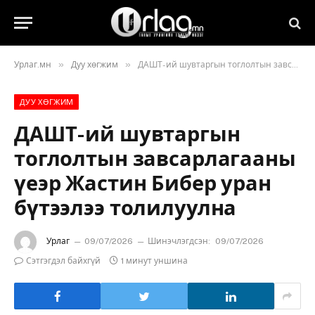
»
»
Урлаг.мн
Дуу хөгжим
ДАШТ-ий шувтаргын тоглолтын завсарлагааны үеэр Жастин Бибер уран бүтээлээ толилуулна
ДУУ ХӨГЖИМ
ДАШТ-ий шувтаргын
тоглолтын завсарлагааны
үеэр Жастин Бибер уран
бүтээлээ толилуулна
Урлаг
09/07/2026
Шинэчлэгдсэн:
09/07/2026
Сэтгэгдэл байхгүй
1 минут уншина