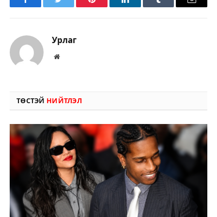
Facebook
Twitter
Pinterest
LinkedIn
Tumblr
Имэйл
Урлаг
Вэбсайт
ТӨСТЭЙ
НИЙТЛЭЛ