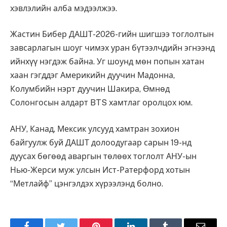
хэвлэлийн алба мэдээлжээ.
Жастин Бибер ДАШТ-2026-гийн шигшээ тоглолтын
завсарлагын шоуг чимэх уран бүтээлчдийн эгнээнд
ийнхүү нэгдэж байна. Уг шоунд мөн попын хатан
хаан гэгддэг Америкийн дуучин Мадонна,
Колумбийн нэрт дуучин Шакира, Өмнөд
Солонгосын алдарт
BTS
хамтлаг оролцох юм.
АНУ, Канад, Мексик улсууд хамтран зохион
байгуулж буй ДАШТ долоодугаар сарын 19-нд
дуусах бөгөөд аваргын төлөөх тоглолт АНУ-ын
Нью-Жерси муж улсын Ист-Ратерфорд хотын
“Метлайф” цэнгэлдэх хүрээлэнд болно.