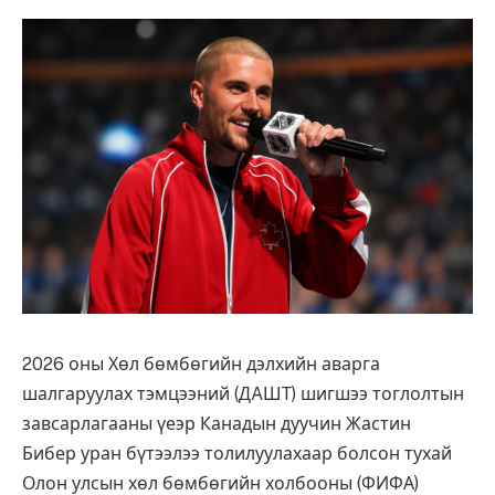
2026 оны Хөл бөмбөгийн дэлхийн аварга
шалгаруулах тэмцээний (ДAШТ) шигшээ тоглолтын
завсарлагааны үеэр Канадын дуучин Жастин
Бибер уран бүтээлээ толилуулахаар болсон тухай
Олон улсын хөл бөмбөгийн холбооны (ФИФА)