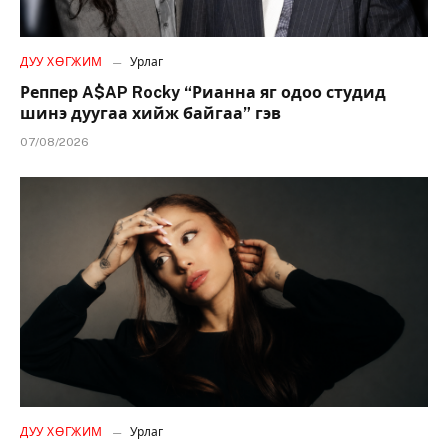
ДУУ ХӨГЖИМ
Урлаг
Реппер A$AP Rocky “Рианна яг одоо студид
шинэ дуугаа хийж байгаа” гэв
07/08/2026
ДУУ ХӨГЖИМ
Урлаг