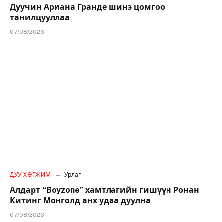
Дуучин Ариана Гранде шинэ цомгоо
танилцууллаа
07/08/2026
ДУУ ХӨГЖИМ
Урлаг
Алдарт “Boyzone” хамтлагийн гишүүн Ронан
Китинг Монголд анх удаа дуулна
07/08/2026