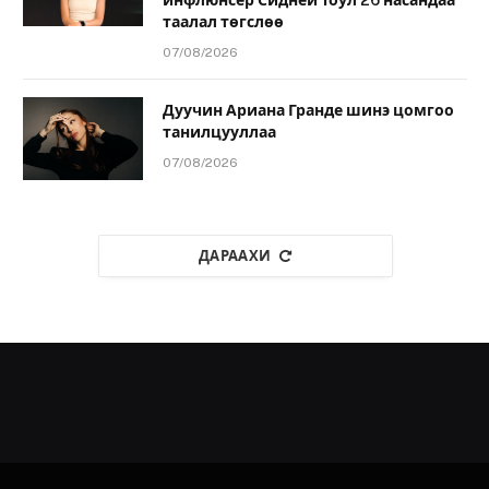
инфлюнсер Сидней Тоул 26 насандаа
таалал төгслөө
07/08/2026
Дуучин Ариана Гранде шинэ цомгоо
танилцууллаа
07/08/2026
ДАРААХИ