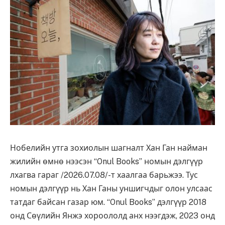
Нобелийн утга зохиолын шагналт Хан Ган найман
жилийн өмнө нээсэн “Onul Books” номын дэлгүүр
лхагва гараг /2026.07.08/-т хаалгаа барьжээ. Тус
номын дэлгүүр нь Хан Ганы уншигчдыг олон улсаас
татдаг байсан газар юм. “Onul Books” дэлгүүр 2018
онд Сөүлийн Янжэ хороололд анх нээгдэж, 2023 онд