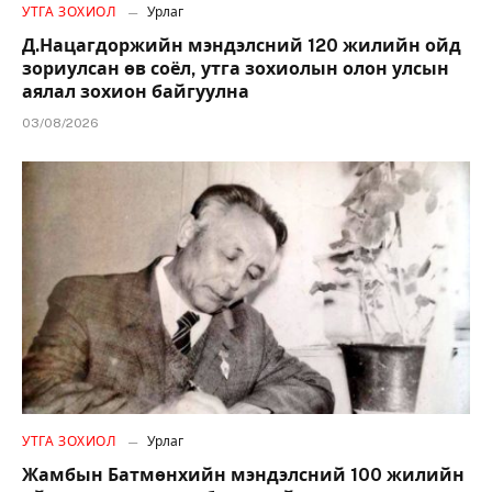
УТГА ЗОХИОЛ
Урлаг
Д.Нацагдоржийн мэндэлсний 120 жилийн ойд
зориулсан өв соёл, утга зохиолын олон улсын
аялал зохион байгуулна
03/08/2026
УТГА ЗОХИОЛ
Урлаг
Жамбын Батмөнхийн мэндэлсний 100 жилийн