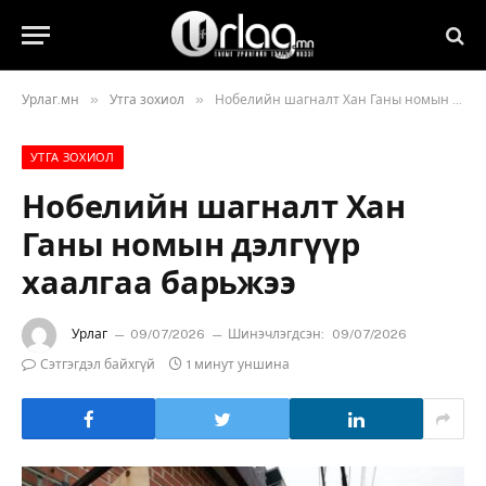
»
»
Урлаг.мн
Утга зохиол
Нобелийн шагналт Хан Ганы номын дэлгүүр хаалгаа барьжээ
УТГА ЗОХИОЛ
Нобелийн шагналт Хан
Ганы номын дэлгүүр
хаалгаа барьжээ
Урлаг
09/07/2026
Шинэчлэгдсэн:
09/07/2026
Сэтгэгдэл байхгүй
1 минут уншина