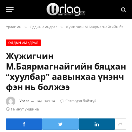
»
»
Урлаг.мн
Оддын амьдрал
Жүжигчин М.Баярмагнайгийн бяцхан “хуулбар” аавынхаа үнэнч фэн нь болжээ
ОДДЫН АМЬДРАЛ
Жүжигчин
М.Баярмагнайгийн бяцхан
“хуулбар” аавынхаа үнэнч
фэн нь болжээ
Урлаг
04/09/2014
Сэтгэгдэл байхгүй
1 минут уншина