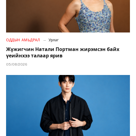
ОДДЫН АМЬДРАЛ
Урлаг
Жүжигчин Натали Портман жирэмсэн байх
үеийнхээ талаар ярив
05/08/2026