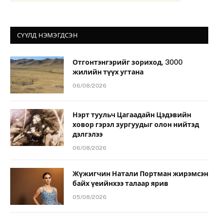
СҮҮЛД НЭМЭГДСЭН
Отгонтэнгэрийг зориход, 3000
жилийн түүх угтана
06/08/2026
Нэрт туульч Цагаадайн Цэдэвийн
ховор гэрэл зургуудыг олон нийтэд
дэлгэлээ
06/08/2026
Жүжигчин Натали Портман жирэмсэн
байх үеийнхээ талаар ярив
05/08/2026