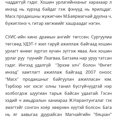
чаддаггүй гэдэг. Хошин урлагийнханыг харахаар л
инээд нь хүрээд байдаг гэж фэнүүд нь ярилцдаг.
Маск продакшны жүжигчин М.Баярмагнай дуулна ч,
бүжиглэнэ ч, гитар хөгжмийг хашраадаг нэгэн.
СУИС-ийн кино драмын ангийг төгссөн. Сургуулиа
төгсөөд УДЭТ-т жил гаруй ажиллаж байгаад хошин
урлагт өнөөг хүртэл хүчин зүтгэж яваа. Анх хошин
урлаг руу түүнийг Лхагваа, Батзаяа нар уруу татсан
гэдэг. Ингээд удалгүй “Эрхэм элч” болон “Өнгөт
инээд” хамтлагт ажиллаж байгаад 2007 оноос
“Маск” продакшныг байгуулан ажилласан юм.
Тэрбээр нэг хэсэг олны танил бүсгүйчүүдтэй нэр
холбогдож шуугиан тарьж байсан удаатай. Гэсэн
хэдий ч амьдралын ханиараа Ж.Нарантунгалаг гэх
эмэгтэйг сонгон хоёр хөөрхөн хүүтэй болсон. Бага
нь яг аавыгаа дуурайсан Магнайгийн "бяцхан"