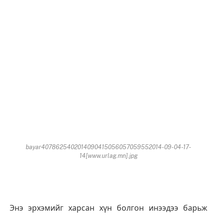
bayar4078625402014090415056057059552014-09-04-17-
14[www.urlag.mn].jpg
Энэ эрхэмийг харсан хүн болгон инээдээ барьж