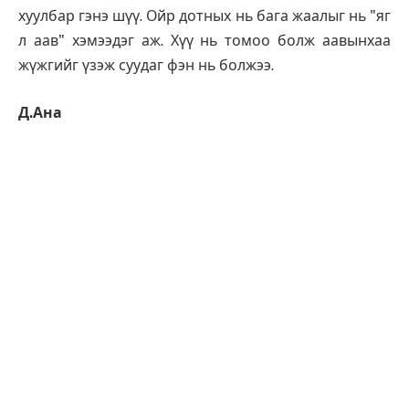
хуулбар гэнэ шүү. Ойр дотных нь бага жаалыг нь "яг
л аав" хэмээдэг аж. Хүү нь томоо болж аавынхаа
жүжгийг үзэж суудаг фэн нь болжээ.
Д.Ана