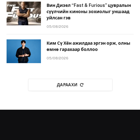
Вин Дизел “Fast & Furious” цувралын
сүүлчийн киноны зохиолыг уншаад
уйлсан гэв
05/08/2026
Ким Сү Хён ажилдаа эргэн орж, олны
өмнө гарахаар боллоо
05/08/2026
ДАРААХИ