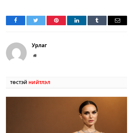
Facebook
Twitter
Pinterest
LinkedIn
Tumblr
Имэйл
Урлаг
Вэбсайт
ТӨСТЭЙ
НИЙТЛЭЛ