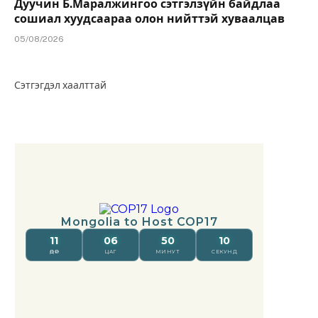
Дуучин Б.Маралжингоо сэтгэлзүйн байдлаа
сошиал хуудсаараа олон нийттэй хуваалцав
05/08/2026
Сэтгэгдэл хаалттай