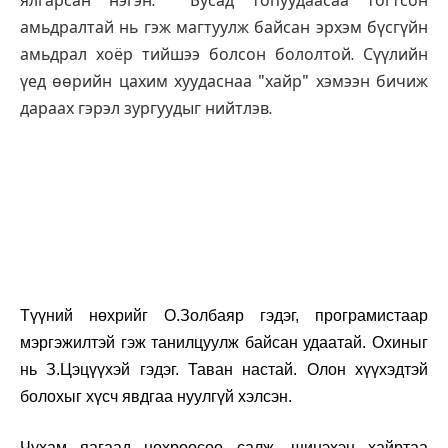
ялгарсан нэгэн. Бусад топуудаасаа тогтсон
амьдралтай нь гэж магтуулж байсан эрхэм бүсгүйн
амьдрал хоёр тийшээ болсон бололтой. Сүүлийн
үед өөрийн цахим хуудаснаа "хайр" хэмээн бичиж
дараах гэрэл зургуудыг нийтлэв.
Түүний нөхрийг О.Золбаяр гэдэг, програмистаар
мэргэжилтэй гэж танилцуулж байсан удаатай. Охиныг
нь З.Цэцүүхэй гэдэг. Таван настай. Олон хүүхэдтэй
болохыг хүсч явдгаа нуулгүй хэлсэн.
Чухам яагаад нөхрөөсөө салж, шинэхэн хайртаа