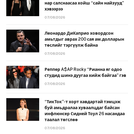
нар салснаасаа хойш “сайн найзууд”
хэвээрээ
07/08/2026
Леонардо ДиКаприо ховордсон
амьтдыг аврах 200 сая ам.долларын
төслийг тэргүүлж байна
07/08/2026
Реппер A$AP Rocky “Рианна яг одоо
студид шинэ дуугаа хийж байгаа” гэв
07/08/2026
“ТикТок”-т хорт хавдартай тэмцэж
буй амьдралаа хуваалцдаг байсан
инфлюнсер Сидней Тоул 26 насандаа
таалал төгслөө
07/08/2026