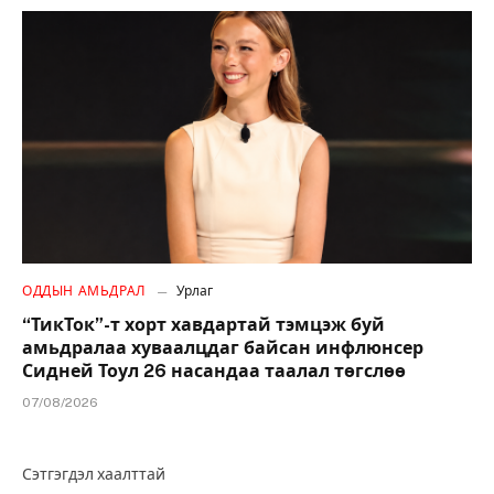
ОДДЫН АМЬДРАЛ
Урлаг
“ТикТок”-т хорт хавдартай тэмцэж буй
амьдралаа хуваалцдаг байсан инфлюнсер
Сидней Тоул 26 насандаа таалал төгслөө
07/08/2026
Сэтгэгдэл хаалттай