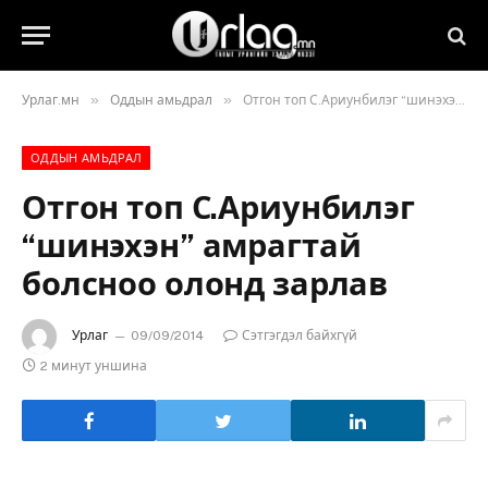
»
»
Урлаг.мн
Оддын амьдрал
Отгон топ С.Ариунбилэг “шинэхэн” амрагтай болсноо олонд зарлав
ОДДЫН АМЬДРАЛ
Отгон топ С.Ариунбилэг
“шинэхэн” амрагтай
болсноо олонд зарлав
Урлаг
09/09/2014
Сэтгэгдэл байхгүй
2 минут уншина