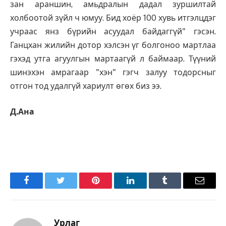
зан араншин, амьдралын дадал зуршилтай
холбоотой зүйл ч юмуу. Бид хоёр 100 хувь итгэлцдэг
учраас янз бүрийн асуудал байдаггүй" гэсэн.
Ганцхан жилийн дотор хэлсэн үг болгоноо мартлаа
гэхэд утга агуулгын мартаагүй л баймаар. Түүний
шинэхэн амрагаар "хэн" гэгч залуу тодорсныг
отгон тод удалгүй хариулт өгөх биз ээ.
Д.Ана
Facebook
Twitter
Pinterest
LinkedIn
Tumblr
Имэйл
Урлаг