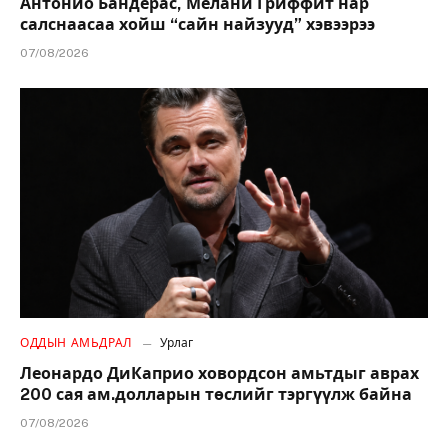
Антонио Бандерас, Мелани Гриффит нар
салснаасаа хойш “сайн найзууд” хэвээрээ
07/08/2026
ОДДЫН АМЬДРАЛ
Урлаг
Леонардо ДиКаприо ховордсон амьтдыг аврах
200 сая ам.долларын төслийг тэргүүлж байна
07/08/2026