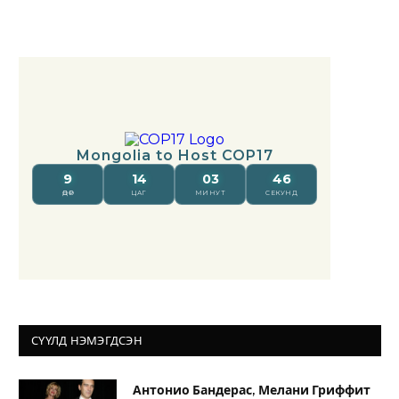
СҮҮЛД НЭМЭГДСЭН
Антонио Бандерас, Мелани Гриффит