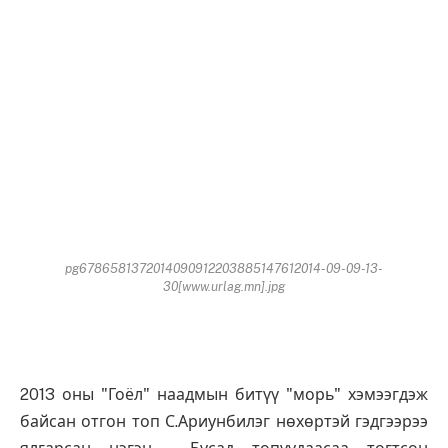
pg6786581372014090912203885147612014-09-09-13-
30[www.urlag.mn].jpg
2013 оны "Гоёл" наадмын битүү "морь" хэмээгдэж
байсан отгон топ С.Ариунбилэг нөхөртэй гэдгээрээ