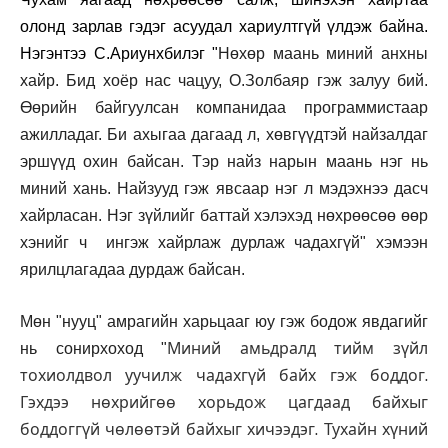
олонд зарлав гэдэг асуудал хариултгүй үлдэж байна.
Нэгэнтээ С.Ариунхбилэг "
Нөхөр маань миний анхны
хайр. Бид хоёр нас чацуу, О.Золбаяр гэж залуу бий.
Өөрийн байгуулсан компанидаа программистаар
ажилладаг. Би ахыгаа дагаад л, хөвгүүдтэй найзалдаг
эршүүд охин байсан. Тэр найз нарын маань нэг нь
миний хань. Найзууд гэж явсаар нэг л мэдэхнээ дасч
хайрласан. Нэг зүйлийг баттай хэлэхэд нөхрөөсөө өөр
хэнийг ч ингэж хайрлаж дурлаж чадахгүй" хэмээн
ярилцлагадаа дурдаж байсан.
Мөн "нууц" амрагийн харьцааг юу гэж бодож явдагийг
Миний амьдралд тийм зүйл
нь сонирхоход "
тохиолдвол уучилж чадахгүй байх гэж боддог.
Гэхдээ нөхрийгөө хорьдож цагдаад байхыг
боддоггүй чөлөөтэй байхыг хичээдэг. Тухайн хүний