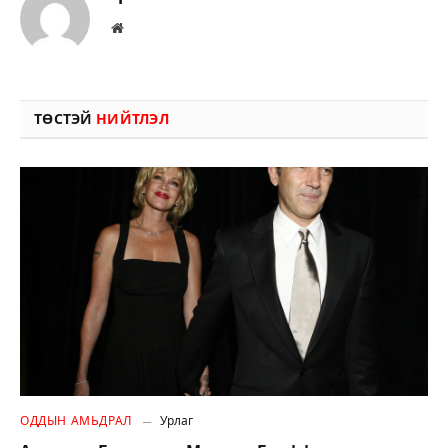
Вэбсайт
ТӨСТЭЙ
НИЙТЛЭЛ
ОДДЫН АМЬДРАЛ
Урлаг