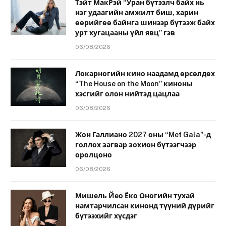
Тэйт МакРэй “Уран бүтээлч байх нь
нэг удаагийн амжилт биш, харин
өөрийгөө байнга шинээр бүтээж байх
урт хугацааны үйл явц” гэв
06/08/2026
Локарногийн кино наадамд өрсөлдөх
“The House on the Moon” киноны
хэсгийг олон нийтэд цацлаа
06/08/2026
Жон Галлиано 2027 оны “Met Gala”-д
голлох загвар зохион бүтээгчээр
оролцоно
06/08/2026
Мишель Йео Ёко Оногийн тухай
намтарчилсан кинонд түүний дүрийг
бүтээхийг хүсдэг