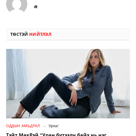
Вэбсайт
ТӨСТЭЙ
НИЙТЛЭЛ
ОДДЫН АМЬДРАЛ
Урлаг
Тэйт МакРэй “Уран бүтээлч байх нь нэг