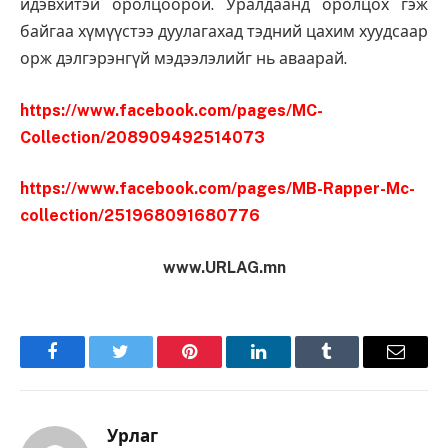
идэвхитэй оролцоорой. Уралдаанд оролцох гэж
байгаа хүмүүстээ дуулагахад тэдний цахим хуудсаар
орж дэлгэрэнгүй мэдээлэлийг нь аваарай.
https://www.facebook.com/pages/MC-
Collection/208909492514073
https://www.facebook.com/pages/MB-Rapper-Mc-
collection/251968091680776
www.URLAG.mn
Facebook
Twitter
Pinterest
LinkedIn
Tumblr
Имэйл
Урлаг