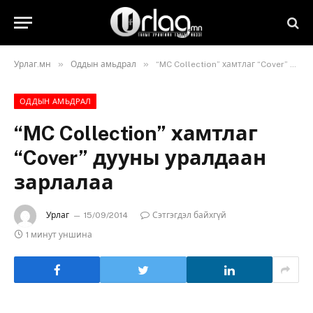
»
»
Урлаг.мн
Оддын амьдрал
“MC Collection” хамтлаг “Cover” дууны уралдаан зарлалаа
ОДДЫН АМЬДРАЛ
“MC Collection” хамтлаг
“Cover” дууны уралдаан
зарлалаа
Урлаг
15/09/2014
Сэтгэгдэл байхгүй
1 минут уншина