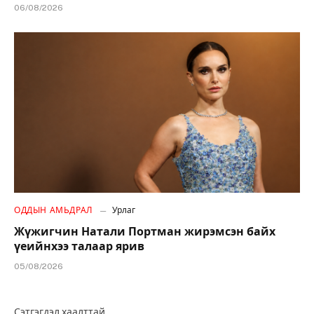
06/08/2026
ОДДЫН АМЬДРАЛ
Урлаг
Жүжигчин Натали Портман жирэмсэн байх
үеийнхээ талаар ярив
05/08/2026
Сэтгэгдэл хаалттай