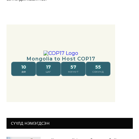
СҮҮЛД НЭМЭГДСЭН