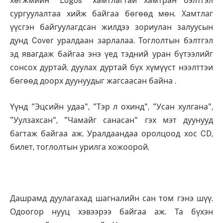
хөгжмийн "Logos" хамтлагтай хамтран бэлтгэл
сургуулалтаа хийж байгаа бөгөөд мөн. Хамтлаг
үүсгэн байгуулагдсан жилдээ зориулан залуусын
дунд Cover уралдаан зарлалаа. Тоглолтын бэлтгэл
эд явагдаж байгаа энэ үед тэдний уран бүтээлийг
сонсох дуртай, дуулах дуртай бүх хүмүүст нээлттэи
бөгөөд доорх дуунуудыг жагсаасан байна .
Үүнд "Эцсийн удаа", "Тэр л охинд", "Усан хулгана",
"Уулзахсан", "Чамайг санасан" гэх мэт дуунууд
багтаж байгаа аж. Уралдаандаа оролцоод хос CD,
билет, тоглолтын урилга хожоорой.
Дашрамд дуулагахад шагналийн сан том гэнэ шүү.
Одоогор нууц хэвээрээ байгаа аж. Та бүхэн