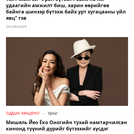
удаагийн амжилт биш, харин өөрийгөө
байнга шинээр бүтээж байх урт хугацааны үйл
явц” гэв
06/08/2026
ОДДЫН АМЬДРАЛ
Урлаг
Мишель Йео Ёко Оногийн тухай намтарчилсан
кинонд түүний дүрийг бүтээхийг хүсдэг