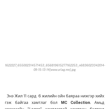
1622227_655002314571453_656819615277162253_n6836023342014-
09-15-13-14[www.urlag.mn].jpg
Энэ Жил 11 сард 6 жилийн ойн баяраа нижгэр хийх
гэж байгаа хамтлаг бол
MC
Collection
. Амьд