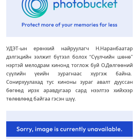
УДЭТ-ын ерөнхий найруулагч Н.Наранбаатар
дэлгэцийн ээлжит бүтээл болох “Сүүлчийн шөнө”
нэртэй мелодрам кинонд тоглож буй О.Дөлгөөний
сүүлийн үеийн зурагнаас хүргэж байна.
Сонирхуулахад тус киноны зураг авалт дууссан
бөгөөд ирэх аравдугаар сард нээлтээ хийхээр
төлөвлөөд байгаа гэсэн шүү.