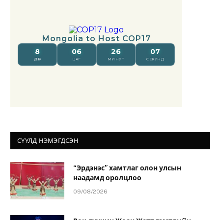
СҮҮЛД НЭМЭГДСЭН
“Эрдэнэс” хамтлаг олон улсын
наадамд оролцлоо
09/08/2026