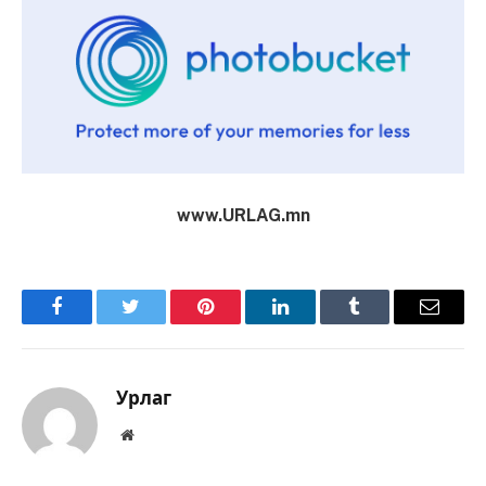
www.URLAG.mn
Facebook
Twitter
Pinterest
LinkedIn
Tumblr
Имэйл
Урлаг
Вэбсайт