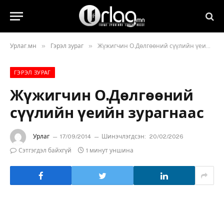
»
»
Урлаг.мн
Гэрэл зураг
Жүжигчин О.Дөлгөөний сүүлийн үеийн зурагнаас
ГЭРЭЛ ЗУРАГ
Жүжигчин О.Дөлгөөний
сүүлийн үеийн зурагнаас
Урлаг
17/09/2014
Шинэчлэгдсэн:
20/02/2026
Сэтгэгдэл байхгүй
1 минут уншина