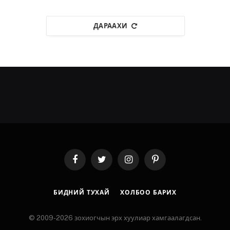
ДАРААХИ
Facebook
Twitter
Instagram
Pinterest
БИДНИЙ ТУХАЙ
ХОЛБОО БАРИХ
© 2009-2026 зохиогчын эрх хуулиар хамгаалагдсан.