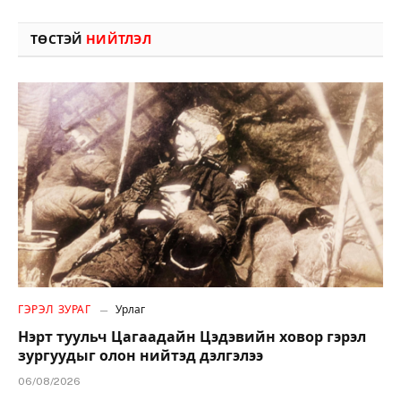
ТӨСТЭЙ
НИЙТЛЭЛ
ГЭРЭЛ ЗУРАГ
Урлаг
Нэрт туульч Цагаадайн Цэдэвийн ховор гэрэл
зургуудыг олон нийтэд дэлгэлээ
06/08/2026