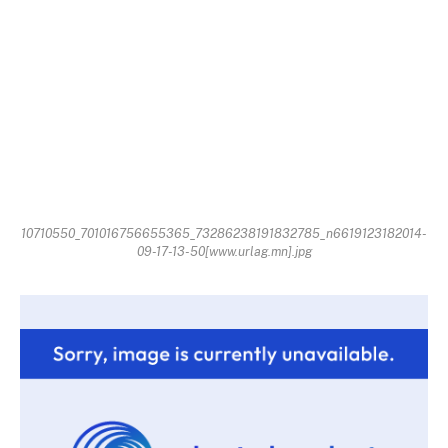
10710550_701016756655365_73286238191832785_n6619123182014-
09-17-13-50[www.urlag.mn].jpg