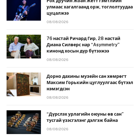
Рок дуучин Жоан Жетт гэмтлийн
улмаас хагалгаанд орж, тоглолтуудаа
цуцалжээ
08/08/2026
76 настай Ричард Гир, 28 настай
Диана Силверс нар “Asymmetry”
кинонд хосын дүр бүтээжээ
08/08/2026
Дорно дахины музейн сан хөмрөгт
Максим Горькийн цуглуулгаас бүтээл
нэмэгдсэн
08/08/2026
“Дүрслэх урлагийн оюуны өв сан”
тусгай үзэсгэлэнг дэлгэж байна
08/08/2026