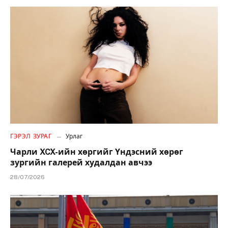
ГЭРЭЛ ЗУРАГ
Урлаг
Чарли XCX-ийн хөргийг Үндэсний хөрөг
зургийн галерей худалдан авчээ
28/07/2026