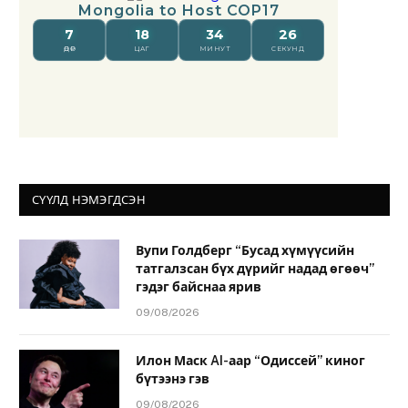
СҮҮЛД НЭМЭГДСЭН
Вупи Голдберг “Бусад хүмүүсийн
татгалзсан бүх дүрийг надад өгөөч”
гэдэг байснаа ярив
09/08/2026
Илон Маск AI-аар “Одиссей” киног
бүтээнэ гэв
09/08/2026