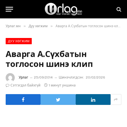
»
»
Урлаг.мн
Дуу хөгжим
Аварга А.Сүхбатын тоглосон шинэ клип
ДУУ ХӨГЖИМ
Аварга А.Сүхбатын
тоглосон шинэ клип
Урлаг
25/09/2014
Шинэчлэгдсэн:
20/02/2026
Сэтгэгдэл байхгүй
1 минут уншина