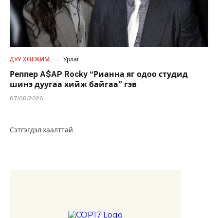
ДУУ ХӨГЖИМ
Урлаг
Реппер A$AP Rocky “Рианна яг одоо студид
шинэ дуугаа хийж байгаа” гэв
07/08/2026
Сэтгэгдэл хаалттай