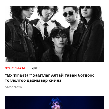
ДУУ ХӨГЖИМ
Урлаг
“Mxrningstar” хамтлаг Алтай таван богдоос
тоглолтоо цахимаар хийнэ
09/08/2026