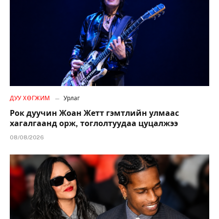
ДУУ ХӨГЖИМ
Урлаг
Рок дуучин Жоан Жетт гэмтлийн улмаас
хагалгаанд орж, тоглолтуудаа цуцалжээ
08/08/2026