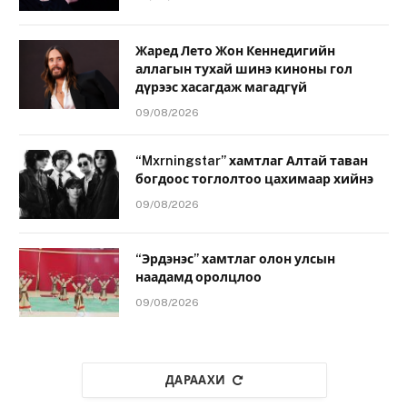
Жаред Лето Жон Кеннедигийн
аллагын тухай шинэ киноны гол
дүрээс хасагдаж магадгүй
09/08/2026
“Mxrningstar” хамтлаг Алтай таван
богдоос тоглолтоо цахимаар хийнэ
09/08/2026
“Эрдэнэс” хамтлаг олон улсын
наадамд оролцлоо
09/08/2026
ДАРААХИ