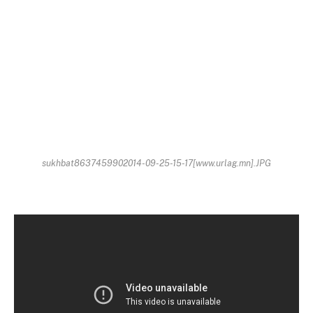
sukhbat8637459902014-09-25-15-17[www.urlag.mn].JPG