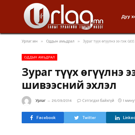
Дуу 
»
»
Урлаг.мн
Оддын амьдрал
Зураг түүх өгүүлнэ ээ гэж G
ОДДЫН АМЬДРАЛ
Зураг түүх өгүүлнэ э
шивээсний эхлэл
Урлаг
26/09/2014
Сэтгэгдэл байхгүй
1 мин
Facebook
Twitter
Linke