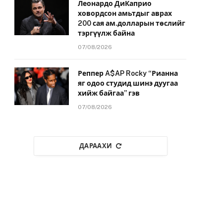
Леонардо ДиКаприо
ховордсон амьтдыг аврах
200 сая ам.долларын төслийг
тэргүүлж байна
07/08/2026
Реппер A$AP Rocky “Рианна
яг одоо студид шинэ дуугаа
хийж байгаа” гэв
07/08/2026
ДАРААХИ