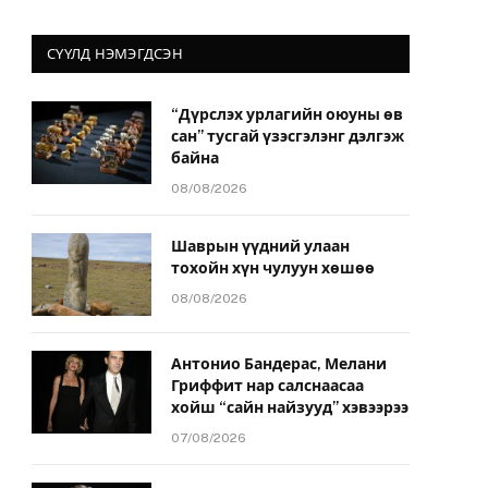
СҮҮЛД НЭМЭГДСЭН
“Дүрслэх урлагийн оюуны өв
сан” тусгай үзэсгэлэнг дэлгэж
байна
08/08/2026
Шаврын үүдний улаан
тохойн хүн чулуун хөшөө
08/08/2026
Антонио Бандерас, Мелани
Гриффит нар салснаасаа
хойш “сайн найзууд” хэвээрээ
07/08/2026