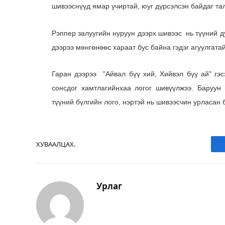
шивээснүүд ямар учиртай, юуг дүрсэлсэн байдаг та
Рэппер залуугийн нуруун дээрх шивээс нь түүний д
дээрээ мөнгөнөөс хараат бус байна гэдэг агуулгата
Гаран дээрээ "Айвал бүү хий, Хийвэл бүү ай" гэс
сонсдог хамтлагийнхаа логог шивүүлжээ. Баруун 
түүний бүлгийн лого, нэртэй нь шивээсчин урласан 
ХУВААЛЦАХ.
Урлаг