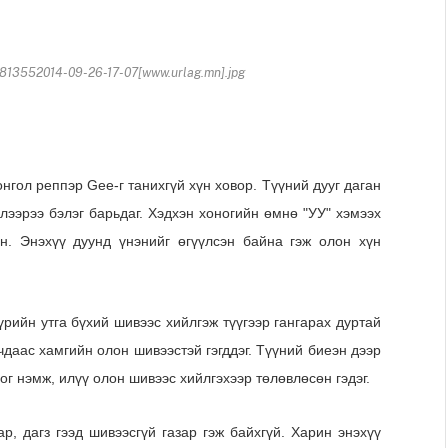
13552014-09-26-17-07[www.urlag.mn].jpg
нгол реппэр Gee-г танихгүй хүн ховор. Түүний дууг даган
лээрээ бэлэг барьдаг. Хэдхэн хоногийн өмнө "УУ" хэмээх
н. Энэхүү дуунд үнэнийг өгүүлсэн байна гэж олон хүн
үрийн утга бүхий шивээс хийлгэж түүгээр гангарах дуртай
даас хамгийн олон шивээстэй гэгддэг. Түүний биеэн дээр
г нэмж, илүү олон шивээс хийлгэхээр төлөвлөсөн гэдэг.
ар, дагз гээд шивээсгүй газар гэж байхгүй. Харин энэхүү