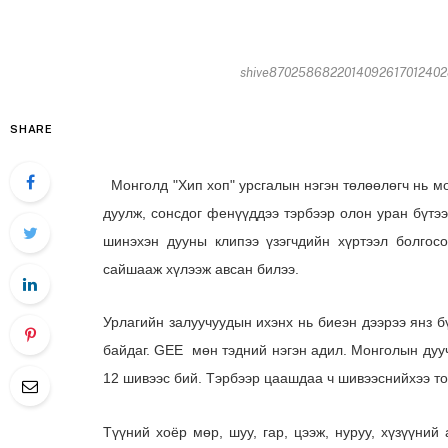
shive87025868220140926170124028
SHARE
Монголд "Хип хоп" урсгалын нэгэн төлөөлөгч нь мо
дуулж, сонсдог фенүүддээ тэрбээр олон уран бүтээ
шинэхэн дууны клипээ үзэгчдийн хүртээл болгосо
сайшааж хүлээж авсан билээ.
Урлагийн залуучуудын ихэнх нь биеэн дээрээ янз б
байдаг. GEE мөн тэдний нэгэн адил. Монголын дууч
12 шивээс бий. Тэрбээр цаашдаа ч шивээснийхээ тоо
Түүний хоёр мөр, шуу, гар, цээж, нуруу, хүзүүний 