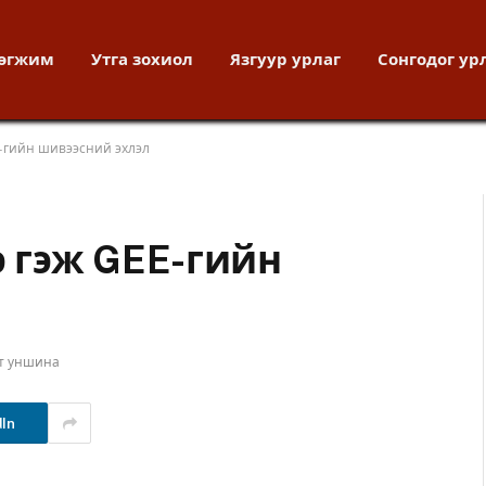
хөгжим
Утга зохиол
Язгуур урлаг
Сонгодог ур
EE-гийн шивээсний эхлэл
э гэж GEE-гийн
ут уншина
dIn