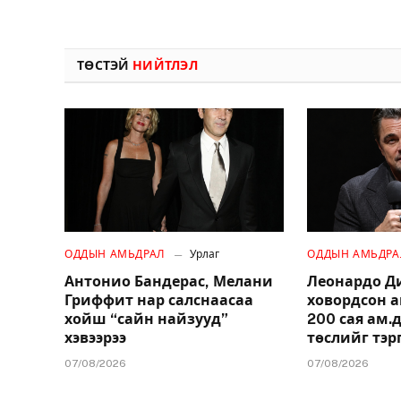
ТӨСТЭЙ
НИЙТЛЭЛ
ОДДЫН АМЬДРАЛ
Урлаг
ОДДЫН АМЬДРА
Антонио Бандерас, Мелани
Леонардо Д
Гриффит нар салснаасаа
ховордсон 
хойш “сайн найзууд”
200 сая ам
хэвээрээ
төслийг тэр
07/08/2026
07/08/2026