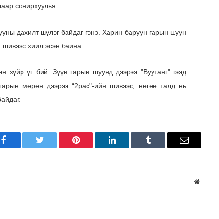
лаар сонирхуулья.
ууны дахилт шүлэг байдаг гэнэ. Харин баруун гарын шуун
й шивээс хийлгэсэн байна.
эн зүйр үг бий. Зүүн гарын шуунд дээрээ "Вуутанг" гээд
гарын мөрөн дээрээ “2рас"-ийн шивээс, нөгөө талд нь
байдаг.
Facebook
Twitter
Pinterest
LinkedIn
Tumblr
Имэйл
Вэбса