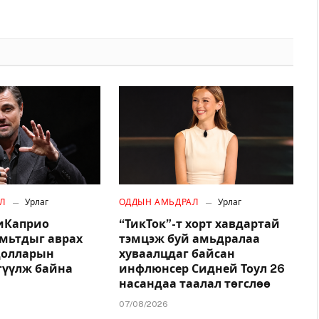
Л
Урлаг
ОДДЫН АМЬДРАЛ
Урлаг
иКаприо
“ТикТок”-т хорт хавдартай
амьтдыг аврах
тэмцэж буй амьдралаа
.долларын
хуваалцдаг байсан
гүүлж байна
инфлюнсер Сидней Тоул 26
насандаа таалал төгслөө
07/08/2026