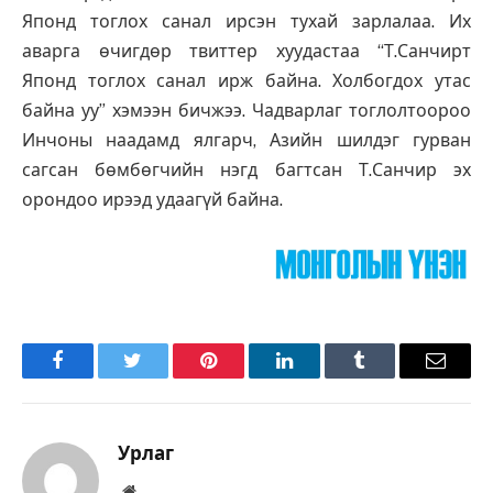
Японд тоглох санал ирсэн тухай зарлалаа. Их
аварга өчигдөр твиттер хуудастаа “Т.Санчирт
Японд тоглох санал ирж байна. Холбогдох утас
байна уу” хэмээн бичжээ. Чадварлаг тоглолтоороо
Инчоны наадамд ялгарч, Азийн шилдэг гурван
сагсан бөмбөгчийн нэгд багтсан Т.Санчир эх
орондоо ирээд удаагүй байна.
Facebook
Twitter
Pinterest
LinkedIn
Tumblr
Имэйл
Урлаг
Вэбсайт