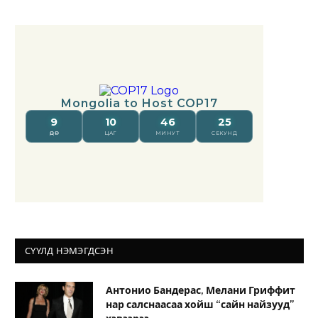
СҮҮЛД НЭМЭГДСЭН
Антонио Бандерас, Мелани Гриффит
нар салснаасаа хойш “сайн найзууд”