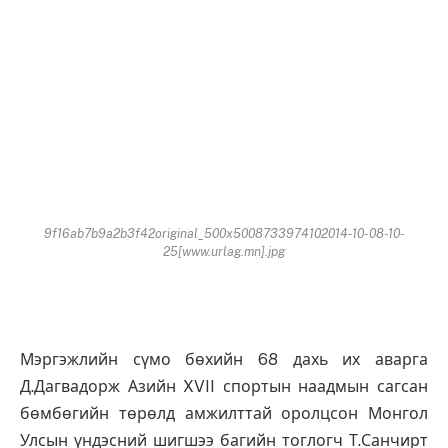
9f16ab7b9a2b3f42original_500x5008733974102014-10-08-10-
25[www.urlag.mn].jpg
Мэргэжлийн сүмо бөхийн 68 дахь их аварга
Д.Дагвадорж Азийн XVII спортын наадмын сагсан
бөмбөгийн төрөлд амжилттай оролцсон Монгол
Улсын үндэсний шигшээ багийн тоглогч Т.Санчирт