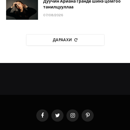
Дуучин Ариана Гранде шинэ цомгоо
танилцууллаа
07/08/2026
ДАРААХИ
Facebook
Twitter
Instagram
Pinterest