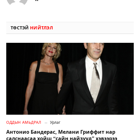
ТӨСТЭЙ
НИЙТЛЭЛ
ОДДЫН АМЬДРАЛ
Урлаг
Антонио Бандерас, Мелани Гриффит нар
салснаасаа хойш “сайн найзууд” хэвээрээ