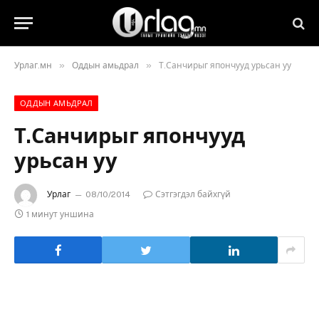
»
»
Урлаг.мн
Оддын амьдрал
Т.Санчирыг япончууд урьсан уу
ОДДЫН АМЬДРАЛ
Т.Санчирыг япончууд
урьсан уу
Урлаг
08/10/2014
Сэтгэгдэл байхгүй
1 минут уншина