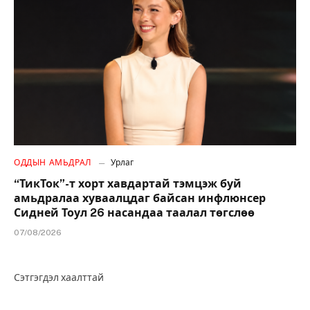
ОДДЫН АМЬДРАЛ
Урлаг
“ТикТок”-т хорт хавдартай тэмцэж буй
амьдралаа хуваалцдаг байсан инфлюнсер
Сидней Тоул 26 насандаа таалал төгслөө
07/08/2026
Сэтгэгдэл хаалттай