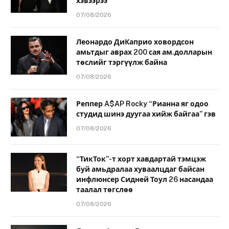
хэвээрээ
07/08/2026
Леонардо ДиКаприо ховордсон
амьтдыг аврах 200 сая ам.долларын
төслийг тэргүүлж байна
07/08/2026
Реппер A$AP Rocky “Рианна яг одоо
студид шинэ дуугаа хийж байгаа” гэв
07/08/2026
“ТикТок”-т хорт хавдартай тэмцэж
буй амьдралаа хуваалцдаг байсан
инфлюнсер Сидней Тоул 26 насандаа
таалал төгслөө
07/08/2026