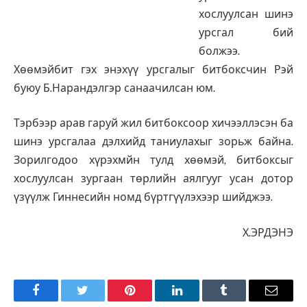
хослуулсан шинэ
урсгал бий
болжээ.
Хөөмэйбит гэх энэхүү урсгалыг битбоксчин Рэй
буюу Б.Нарандэлгэр санаачилсан юм.
Тэрбээр арав гаруй жил битбоксоор хичээллэсэн ба
шинэ урсгалаа дэлхийд таниулахыг зорьж байна.
Зорилгодоо хүрэхмйн тулд хөөмэй, битбоксыг
хослуулсан зургаан төрлийн аялгууг усан дотор
үзүүлж Гиннесийн номд бүртгүүлэхээр шийджээ.
Х.ЭРДЭНЭ
Facebook
Twitter
Pinterest
LinkedIn
Tumblr
Имэйл