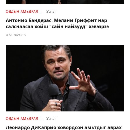
ОДДЫН АМЬДРАЛ
Урлаг
Антонио Бандерас, Мелани Гриффит нар
салснаасаа хойш “сайн найзууд” хэвээрээ
07/08/2026
ОДДЫН АМЬДРАЛ
Урлаг
Леонардо ДиКаприо ховордсон амьтдыг аврах