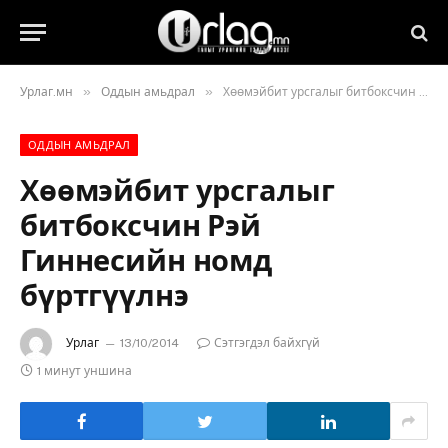
»
»
Урлаг.мн
Оддын амьдрал
Хөөмэйбит урсгалыг битбоксчин Рэй Гиннесийн номд бүртгүүлнэ
ОДДЫН АМЬДРАЛ
Хөөмэйбит урсгалыг
битбоксчин Рэй
Гиннесийн номд
бүртгүүлнэ
Урлаг
13/10/2014
Сэтгэгдэл байхгүй
1 минут уншина