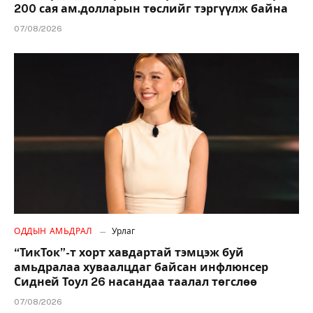
200 сая ам.долларын төслийг тэргүүлж байна
07/08/2026
ОДДЫН АМЬДРАЛ
Урлаг
“ТикТок”-т хорт хавдартай тэмцэж буй
амьдралаа хуваалцдаг байсан инфлюнсер
Сидней Тоул 26 насандаа таалал төгслөө
07/08/2026