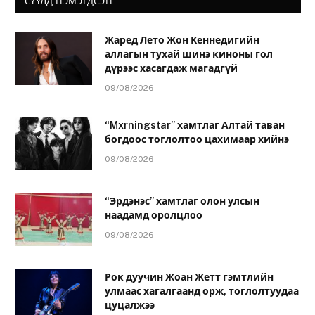
СҮҮЛД НЭМЭГДСЭН
Жаред Лето Жон Кеннедигийн
аллагын тухай шинэ киноны гол
дүрээс хасагдаж магадгүй
09/08/2026
“Mxrningstar” хамтлаг Алтай таван
богдоос тоглолтоо цахимаар хийнэ
09/08/2026
“Эрдэнэс” хамтлаг олон улсын
наадамд оролцлоо
09/08/2026
Рок дуучин Жоан Жетт гэмтлийн
улмаас хагалгаанд орж, тоглолтуудаа
цуцалжээ