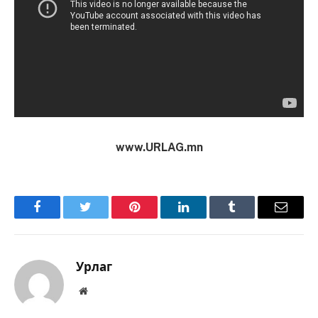
www.URLAG.mn
Facebook
Twitter
Pinterest
LinkedIn
Tumblr
Имэйл
Урлаг
Вэбсайт