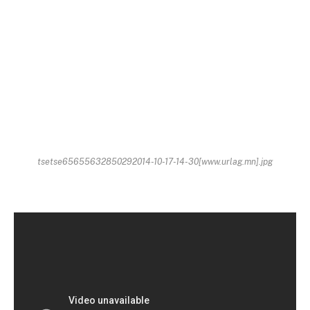
tsetse65655632850292014-10-17-14-30[www.urlag.mn].jpg