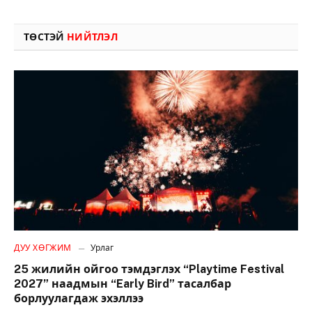
ТӨСТЭЙ
НИЙТЛЭЛ
ДУУ ХӨГЖИМ
Урлаг
25 жилийн ойгоо тэмдэглэх “Playtime Festival
2027” наадмын “Early Bird” тасалбар
борлуулагдаж эхэллээ