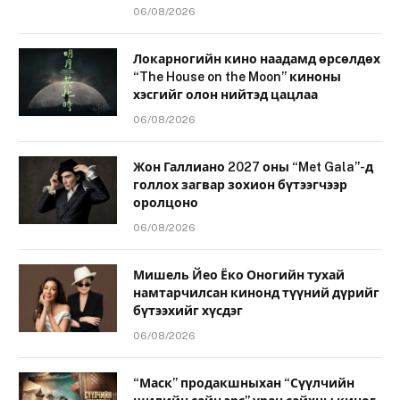
06/08/2026
Локарногийн кино наадамд өрсөлдөх
“The House on the Moon” киноны
хэсгийг олон нийтэд цацлаа
06/08/2026
Жон Галлиано 2027 оны “Met Gala”-д
голлох загвар зохион бүтээгчээр
оролцоно
06/08/2026
Мишель Йео Ёко Оногийн тухай
намтарчилсан кинонд түүний дүрийг
бүтээхийг хүсдэг
06/08/2026
“Маск” продакшныхан “Сүүлчийн