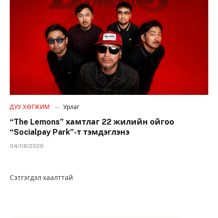
ДУУ ХӨГЖИМ
Урлаг
“The Lemons” хамтлаг 22 жилийн ойгоо
“Socialpay Park”-т тэмдэглэнэ
04/08/2026
Сэтгэгдэл хаалттай