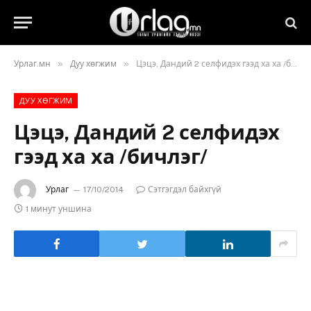
»
»
Урлаг.мн
Дуу хөгжим
Цэцэ, Дандий 2 селфидэх гээд ха ха /бичлэг/
ДУУ ХӨГЖИМ
Цэцэ, Дандий 2 селфидэх
гээд ха ха /бичлэг/
Урлаг
17/10/2014
Сэтгэгдэл байхгүй
1 минут уншина