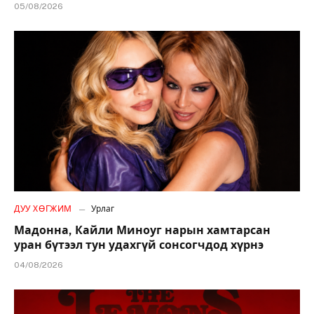
05/08/2026
ДУУ ХӨГЖИМ
Урлаг
Мадонна, Кайли Миноуг нарын хамтарсан
уран бүтээл тун удахгүй сонсогчдод хүрнэ
04/08/2026