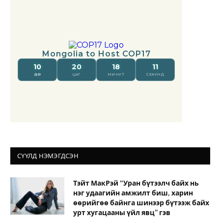
СҮҮЛД НЭМЭГДСЭН
Тэйт МакРэй “Уран бүтээлч байх нь
нэг удаагийн амжилт биш, харин
өөрийгөө байнга шинээр бүтээж байх
урт хугацааны үйл явц” гэв