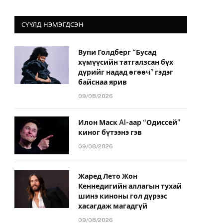
СҮҮЛД НЭМЭГДСЭН
Вупи Голдберг “Бусад
хүмүүсийн татгалзсан бүх
дүрийг надад өгөөч” гэдэг
байснаа ярив
09/08/2026
Илон Маск AI-аар “Одиссей”
киног бүтээнэ гэв
09/08/2026
Жаред Лето Жон
Кеннедигийн аллагын тухай
шинэ киноны гол дүрээс
хасагдаж магадгүй
09/08/2026