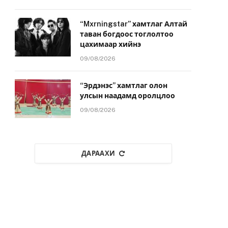
“Mxrningstar” хамтлаг Алтай
таван богдоос тоглолтоо
цахимаар хийнэ
09/08/2026
“Эрдэнэс” хамтлаг олон
улсын наадамд оролцлоо
09/08/2026
ДАРААХИ