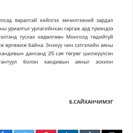
лсад яаралтай хийлгэх эмчилгээний зардал
яны уриалгыг урлагийнхан гаргаж ард түмэндээ
гэлтэнд туслах хөдөлгөөн Монголд төдийгүй
ж өргөжиж байна. Энэхүү чин сэтгэлийн аяны
 хандивын дансанд 25 сая төгрөг шилжүүлсэн
лтантуул болон хандивын аяныг зохион
Б.САЙХАНЧИМЭГ