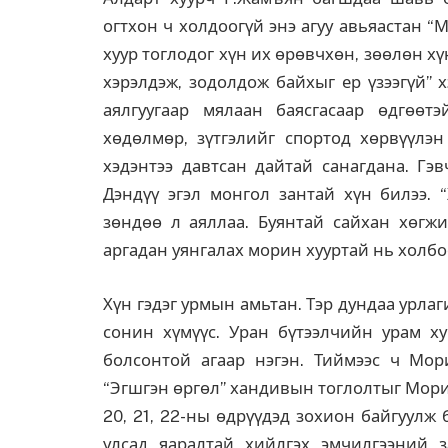
огтхон ч холдоогүй энэ агуу авьяастан 
хуур тоглодог хүн их өрөвчхөн, зөөлөн х
хэрэлдэж, зодолдож байхыг ер үзээгүй” 
аялгуугаар мялаан баясгасаар өдгөөт
хөдөлмөр, зүтгэлийг спортод хөрвүүлэн
хэдэнтээ давтсан дайтай санагдана. Гэв
Дэндүү эгэл монгол зантай хүн билээ.
зөндөө л аяллаа. Буянтай сайхан хөгжи
аргадан уянгалах морин хууртай нь холбо
Хүн гэдэг урмын амьтан. Тэр дундаа урла
сонин хүмүүс. Уран бүтээлчийн урам ху
болсонтой агаар нэгэн. Тиймээс ч Мор
“Эгшгэн өргөл” хандивын тоглолтыг Мори
20, 21, 22-ны өдрүүдэд зохион байгуулж
улсад яаралтай хийлгэх эмчилгээний з