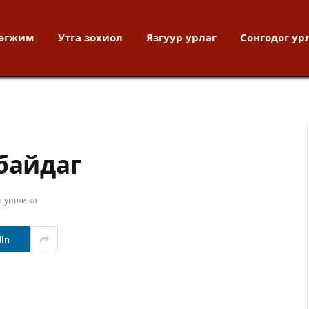
хөгжим
Утга зохиол
Язгуур урлаг
Сонгодог ур
байдаг
т уншина
dIn