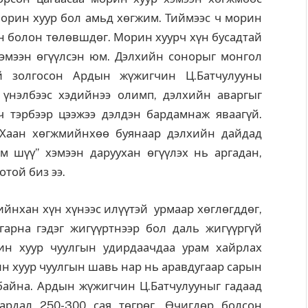
“Морин хуур бол амьд хөгжим. Тиймээс ч морин
үн болон төлөвшдөг. Морин хуурч хүн бусадтай
хэмээн өгүүлсэн юм. Дэлхийн сонорыг монгол
эй золгосон Ардын жүжигчин Ц.Батчулууны
 үнэлбээс хэдийнээ олимп, дэлхийн аваргыг
ч тэрбээр цээжээ дэлдэн бардамнаж яваагүй.
 “Хаан хөгжмийнхөө буянаар дэлхийн дайдад
м шүү” хэмээн даруухан өгүүлэх нь аргадан,
отой биз ээ.
гийнхан хүн хүнээс илүүтэй урмаар хөглөгддөг,
гарна гэдэг жигүүртнээр бол даль жигүүргүй
ин хуур чуулгын удирдаачдаа урам хайрлах
н хуур чуулгын шавь нар нь аравдугаар сарын
 байна. Ардын жүжигчин Ц.Батчулууныг гадаад
ардал 250-300 сая төгрөг. Өчигдөр болсон