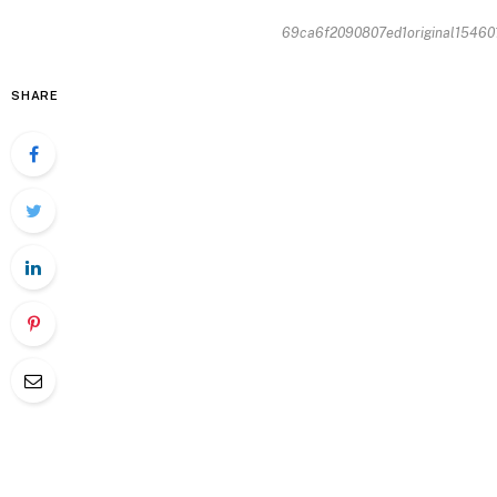
69ca6f2090807ed1original154601
SHARE