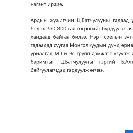
нэгэнт иржээ.
Ардын жүжигчин Ц.Батчулууны гадаад у
болох 250-300 сая төгрөгийг бүрдүүлэх а
хандаад байгаа билээ. Нэрт соёлын зүт
гадаадад суугаа Монголчуудын дунд өрнө
уриалгад М-Си-Эс групп дэмжлэг үзүүлж
баримтыг Ц.Батчулууны гэргий Б.А
байгуулагчдад гардуулж өгчээ.