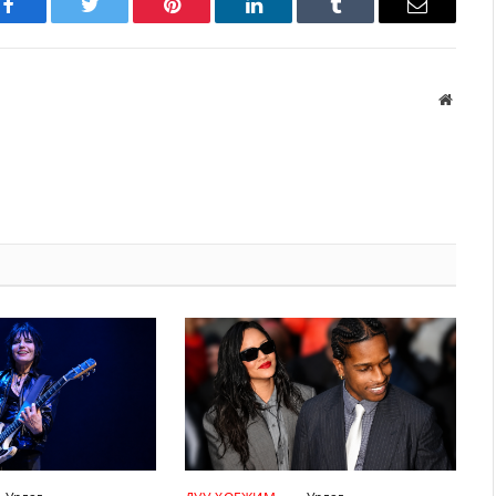
Facebook
Twitter
Pinterest
LinkedIn
Tumblr
Имэйл
Вэбса