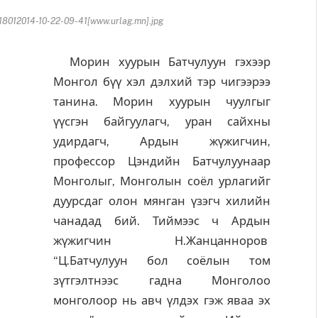
8012014-10-22-09-41[www.urlag.mn].jpg
Морин хуурын Батчулуун гэхээр
Монгол бүү хэл дэлхий тэр чигээрээ
танина. Морин хуурын чуулгыг
үүсгэн байгуулагч, уран сайхны
удирдагч, Ардын жүжигчин,
профессор Цэндийн Батчулуунаар
Монголыг, Монголын соёл урлагийг
дуурсдаг олон мянган үзэгч хилийн
чанадад бий. Тиймээс ч Ардын
жүжигчин Н.Жанцанноров
“Ц.Батчулуун бол соёлын том
зүтгэлтнээс гадна Монголоо
монголоор нь авч үлдэх гэж яваа эх