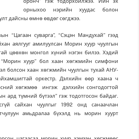
оронч” гэж тодорхойлжээ. Ийн эх
орныхоо нэрийн хуудас болон
юулт дайсны өмнө өвдөг сөгджээ.
ын “Цагаан суварга”, “Сэцэн Мандухай” гээд
йхан аялгууг амилуулсан Морин хуур чуулгын
тай цөөхөн монгол хүний нэгэн билээ. Хэдий
 “Морин хуур” бол хаан хөгжмийн симфони
эл болсон хаан хөгжмийн чуулгын тухай АНУ-
айхамшигтай оркестр. Дэлхийн өөр хаана ч
дэсний хөгжмөө ингэж дэлхийн сонгодогтой
н ард түмний бүтээл” гэж тодотгосон байдаг.
сгүй сайхан чуулгыг 1992 онд санаачлан
атчулуун амьдралаа бүхэлд нь морин хуурт
рсон цагаасаа морин хуур хэмээн хөгжмөөс