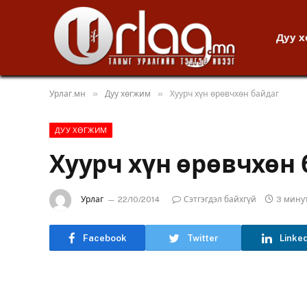
Дуу 
»
»
Урлаг.мн
Дуу хөгжим
Хуурч хүн өрөвчхөн байдаг
ДУУ ХӨГЖИМ
Хуурч хүн өрөвчхөн 
Урлаг
22/10/2014
Сэтгэгдэл байхгүй
3 мину
Facebook
Twitter
Linke