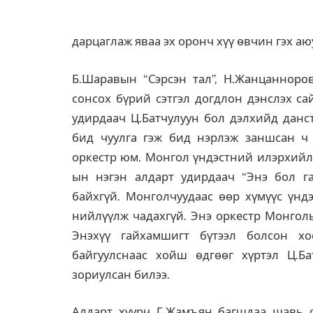
дарцаглаж яваа эх оронч хүү өвчин гэх а
Б.Шаравын “Сэрсэн тал”, Н.Жанцанноров
сонсох бүрий сэтгэл догдлон дэнслэх са
удирдаач Ц.Батчулуун бол дэлхийд данс
бид чуулга гэж бид нэрлэж заншсан ч
оркестр юм. Монгол үндэстний илэрхийл
ын нэгэн алдарт удирдаач “Энэ бол г
байхгүй. Монголчуудаас өөр хүмүүс үн
нийлүүлж чадахгүй. Энэ оркестр Монголы
Энэхүү гайхамшигт бүтээл болсон хо
байгуулснаас хойш өдгөөг хүртэл Ц.Б
зориулсан билээ.
Алдарт хуурч Г.Жамъян багшдаа шавь о