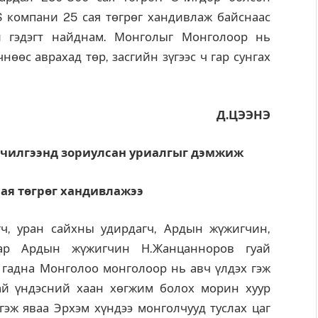
 компани 25 сая төгрөг хандивлаж байснаас
й гэдэгт найднам. Монголыг Монголоор нь
нөөс аврахад төр, засгийн зүгээс ч гар сунгах
Д.ЦЭЭНЭ
чилгээнд зориулсан уриалгыг дэмжиж
сая төгрөг хандивлажээ
гч, уран сайхны удирдагч, Ардын жүжигчин,
аар Ардын жүжигчин Н.Жанцанноров гуай
с гадна Монголоо монголоор нь авч үлдэх гэж
ай үндэсний хаан хөгжим болох морин хуур
эж яваа Эрхэм хүндээ монголчууд туслах цаг