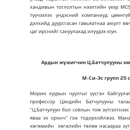
хандивын тоглолтын нээлтийн үеэр MCS
түүчээлэх үндэсний компаниуд цөөнгү
дэлхийд дуурсгасан гавьяатнаа аюулт өвч
цаг ирснийг сануулахад илүүдэх юун.
Ардын жүжигчин Ц.Батчулууны эм
М-Си-Эс групп 25 
Морин хуурын чуулгыг үүсгэн байгуула
профессор Цэндийн Батчулууны тал
“Ц.Батчулуун бол соёлын том зүтгэлтнээ
яваа эх оронч” гэж тодорхойлжээ. Ман
хөгжмийн хөгжлийн төлөө насаараа зүтг