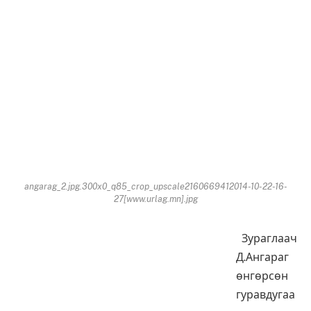
angarag_2.jpg.300x0_q85_crop_upscale2160669412014-10-22-16-
27[www.urlag.mn].jpg
Зураглаач
Д.Ангараг
өнгөрсөн
гуравдугаа