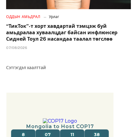
ОДДЫН АМЬДРАЛ
Урлаг
“ТикТок”-т хорт хавдартай тэмцэж буй
амьдралаа хуваалцдаг байсан инфлюнсер
Сидней Тоул 26 насандаа таалал төгслөө
07/08/2026
Сэтгэгдэл хаалттай