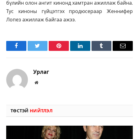
бүлийн олон ангит кинонд хамтран ажиллаж байна.
Тус киноны гүйцэтгэх продюсераар Женнифер
Лопез ажиллаж байгаа ажээ.
Facebook
Twitter
Pinterest
LinkedIn
Tumblr
Имэйл
Урлаг
Вэбсайт
ТӨСТЭЙ
НИЙТЛЭЛ