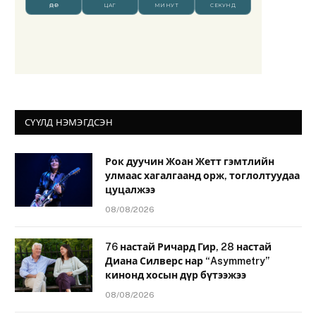
СҮҮЛД НЭМЭГДСЭН
Рок дуучин Жоан Жетт гэмтлийн
улмаас хагалгаанд орж, тоглолтуудаа
цуцалжээ
08/08/2026
76 настай Ричард Гир, 28 настай
Диана Силверс нар “Asymmetry”
кинонд хосын дүр бүтээжээ
08/08/2026