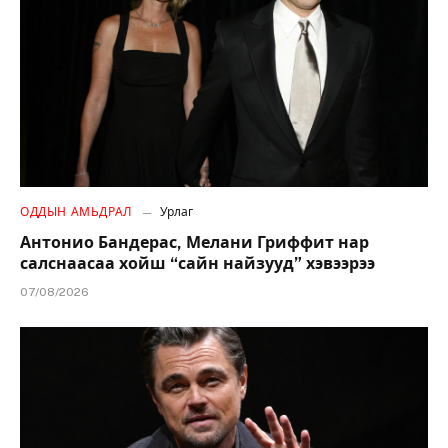
ОДДЫН АМЬДРАЛ
Урлаг
Антонио Бандерас, Мелани Гриффит нар
салснаасаа хойш “сайн найзууд” хэвээрээ
07/08/2026