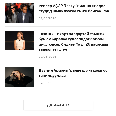
Реппер A$AP Rocky “Рианна яг одоо
студид шинэ дуугаа хийж байгаа” гэв
07/08/2026
“ТикТок”-т хорт хавдартай тэмцэж
буй амьдралаа хуваалцдаг байсан
инфлюнсер Сидней Тоул 26 насандаа
таалал төгслөө
07/08/2026
Дуучин Ариана Гранде шинэ цомгоо
танилцууллаа
07/08/2026
ДАРААХИ