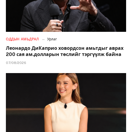
ОДДЫН АМЬДРАЛ
Урлаг
Леонардо ДиКаприо ховордсон амьтдыг аврах
200 сая ам.долларын төслийг тэргүүлж байна
07/08/2026