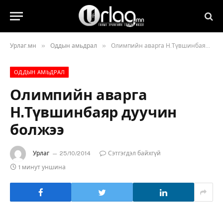
»
»
Урлаг.мн
Оддын амьдрал
Олимпийн аварга Н.Түвшинбаяр дуучин болжээ
ОДДЫН АМЬДРАЛ
Олимпийн аварга
Н.Түвшинбаяр дуучин
болжээ
Урлаг
25/10/2014
Сэтгэгдэл байхгүй
1 минут уншина