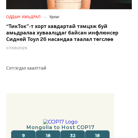
ОДДЫН АМЬДРАЛ
Урлаг
“ТикТок”-т хорт хавдартай тэмцэж буй
амьдралаа хуваалцдаг байсан инфлюнсер
Сидней Тоул 26 насандаа таалал төгслөө
07/08/2026
Сэтгэгдэл хаалттай