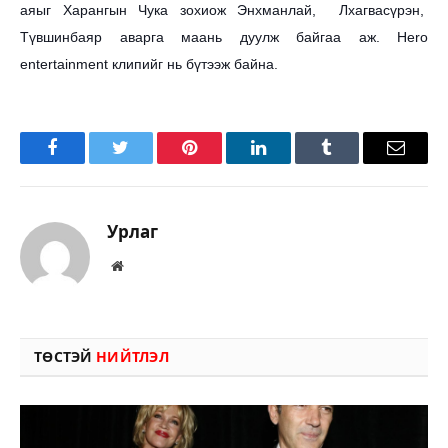
аяыг Харангын Чука зохиож Энхманлай, Лхагвасүрэн,
Түвшинбаяр аварга маань дуулж байгаа аж.
Hero
entertainment клипийг нь бүтээж байна.
Facebook
Twitter
Pinterest
LinkedIn
Tumblr
Имэйл
Урлаг
Вэбсайт
ТӨСТЭЙ
НИЙТЛЭЛ