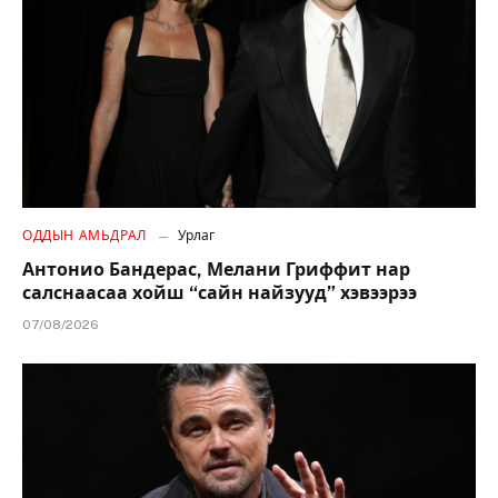
ОДДЫН АМЬДРАЛ
Урлаг
Антонио Бандерас, Мелани Гриффит нар
салснаасаа хойш “сайн найзууд” хэвээрээ
07/08/2026