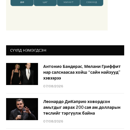
СҮҮЛД НЭМЭГДСЭН
Антонио Бандерас, Мелани Гриффит
нар салснаасаа хойш “сайн найзууд”
хэвээрээ
07/08/2026
Леонардо ДиКаприо ховордсон
амьтдыг аврах 200 сая ам.долларын
төслийг тэргүүлж байна
07/08/2026