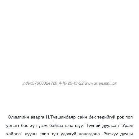
index5760032472014-10-25-13-22[www.urlag.mn].jpg
Олимпийн аварга Н.Түвшинбаяр сайн бөх төдийгүй рок поп
урлагт бас хүч үзэж байгаа гэнэ шүү. Түүний дуулсан "Урам
хайрла" дууны клип тун удахгүй цацагдана. Энэхүү дууны