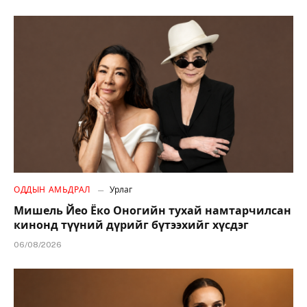
ОДДЫН АМЬДРАЛ
Урлаг
Мишель Йео Ёко Оногийн тухай намтарчилсан
кинонд түүний дүрийг бүтээхийг хүсдэг
06/08/2026