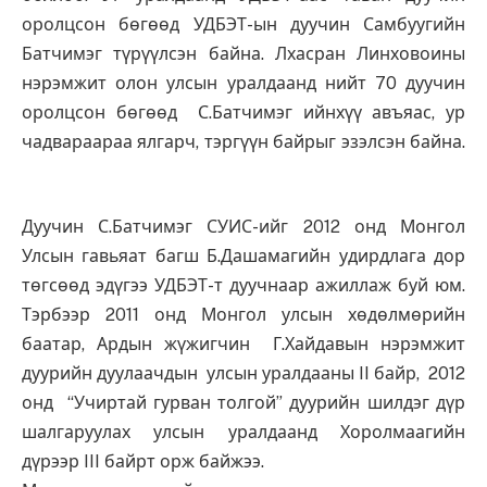
оролцсон бөгөөд УДБЭТ-ын дуучин Самбуугийн
Батчимэг түрүүлсэн байна. Лхасран Линховоины
нэрэмжит олон улсын уралдаанд нийт 70 дуучин
оролцсон бөгөөд С.Батчимэг ийнхүү авъяас, ур
чадвараараа ялгарч, тэргүүн байрыг эзэлсэн байна.
Дуучин С.Батчимэг СУИС-ийг 2012 онд Монгол
Улсын гавьяат багш Б.Дашамагийн удирдлага дор
төгсөөд эдүгээ УДБЭТ-т дуучнаар ажиллаж буй юм.
Тэрбээр 2011 онд Монгол улсын хөдөлмөрийн
баатар, Ардын жүжигчин Г.Хайдавын нэрэмжит
дуурийн дуулаачдын улсын уралдааны II байр, 2012
онд “Учиртай гурван толгой” дуурийн шилдэг дүр
шалгаруулах улсын уралдаанд Хоролмаагийн
дүрээр III байрт орж байжээ.