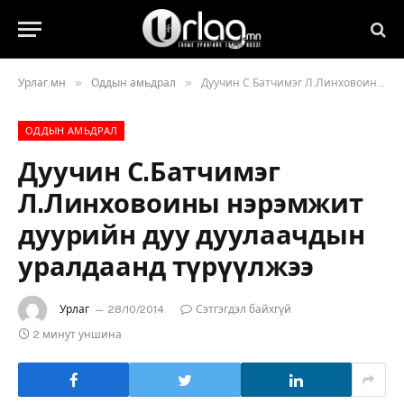
»
»
Урлаг.мн
Оддын амьдрал
Дуучин С.Батчимэг Л.Линховоины нэрэмжит дуурийн дуу дуулаачдын уралдаанд түрүүлжээ
ОДДЫН АМЬДРАЛ
Дуучин С.Батчимэг
Л.Линховоины нэрэмжит
дуурийн дуу дуулаачдын
уралдаанд түрүүлжээ
Урлаг
28/10/2014
Сэтгэгдэл байхгүй
2 минут уншина