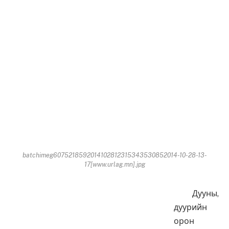
batchimeg6075218592014102812315343530852014-10-28-13-
17[www.urlag.mn].jpg
Дууны,
дуурийн
орон