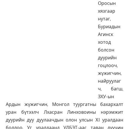
Оросын
хязгаар
нутаг,
Буриадын
Агинск
хотод
болсон
дуурийн
гоцлооч,
жүжигчин,
найруулаг
ч, багш,
ЗХУ-ын
Ардын жүжигчин, Монгол туургатны бахархалт
уран бүтээлч Лхасран Линховоины нэрэмжит
дуурийн дуу дуулаачдын олон улсын XI уралдаан
боллоо. Уг уралдаанд УДБЭТ-аас таван дуучин