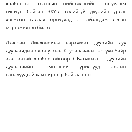
холбоотын театрын нийгэмлэгийн тэргүүлэгч
гишүүн байсан ЗХУ-д төдийгүй дуурийн урлаг
хөгжсөн гадаад орнуудад ч гайхагдаж явсан
мэргэжилтэн билээ.
Лхасран Линховоины нэрэмжит дуурийн дуу
дуулаачдын олон улсын XI уралдааны тэргүүн байр
эзэлсэнтэй холбоотойгоор С.Батчимэгт дуурийн
дуулаачийн тэмцээний урилгууд ажлын
саналуудтай хамт ирсээр байгаа гэнэ.