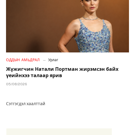
ОДДЫН АМЬДРАЛ
Урлаг
Жүжигчин Натали Портман жирэмсэн байх
үеийнхээ талаар ярив
05/08/2026
Сэтгэгдэл хаалттай