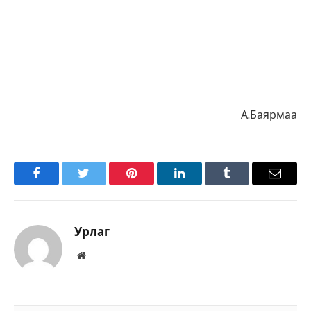
А.Баярмаа
Facebook
Twitter
Pinterest
LinkedIn
Tumblr
Имэйл
Урлаг
Вэбсайт