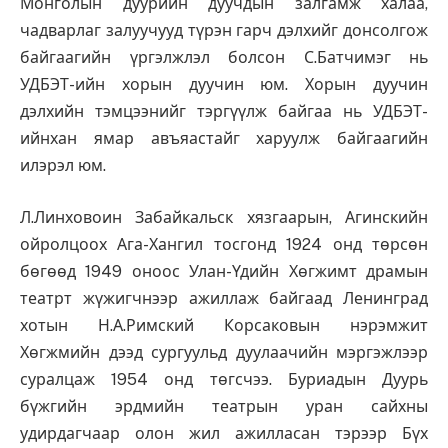
Монголын дуурийн дуучдын залгамж халаа,
чадварлаг залуучууд түрэн гарч дэлхийг донсолгож
байгаагийн үргэлжлэл болсон С.Батчимэг нь
УДБЭТ-ийн хорын дуучин юм. Хорын дуучин
дэлхийн тэмцээнийг тэргүүлж байгаа нь УДБЭТ-
ийнхан ямар авъяастайг харуулж байгаагийн
илэрэл юм.
Л.Линховоин Забайкальск хязгаарын, Агинскийн
ойролцоох Ага-Хангил тосгонд 1924 онд төрсөн
бөгөөд 1949 оноос Улан-Үдийн Хөгжимт драмын
театрт жүжигчнээр ажиллаж байгаад Ленинград
хотын Н.А.Римский Корсаковын нэрэмжит
Хөгжмийн дээд сургуульд дуулаачийн мэргэжлээр
суралцаж 1954 онд төгсчээ. Буриадын Дуурь
бүжгийн эрдмийн театрын уран сайхны
удирдагчаар олон жил ажилласан тэрээр Бүх