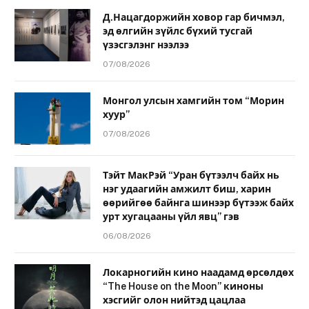
Д.Нацагдоржийн ховор гар бичмэл,
эд өлгийн зүйлс бүхий тусгай
үзэсгэлэнг нээлээ
07/08/2026
Монгол улсын хамгийн том “Морин
хуур”
07/08/2026
Тэйт МакРэй “Уран бүтээлч байх нь
нэг удаагийн амжилт биш, харин
өөрийгөө байнга шинээр бүтээж байх
урт хугацааны үйл явц” гэв
06/08/2026
Локарногийн кино наадамд өрсөлдөх
“The House on the Moon” киноны
хэсгийг олон нийтэд цацлаа