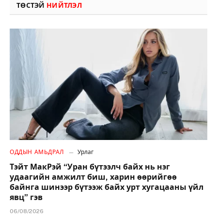
ТӨСТЭЙ
НИЙТЛЭЛ
ОДДЫН АМЬДРАЛ
Урлаг
Тэйт МакРэй “Уран бүтээлч байх нь нэг
удаагийн амжилт биш, харин өөрийгөө
байнга шинээр бүтээж байх урт хугацааны үйл
явц” гэв
06/08/2026