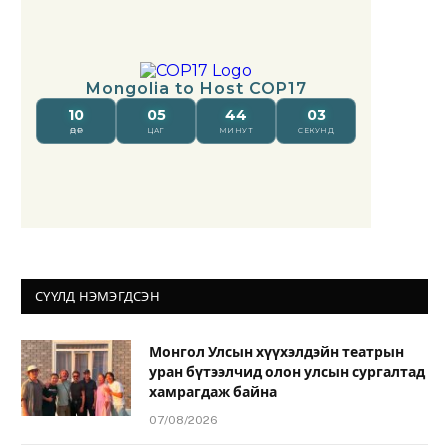
СҮҮЛД НЭМЭГДСЭН
Монгол Улсын хүүхэлдэйн театрын
уран бүтээлчид олон улсын сургалтад
хамрагдаж байна
07/08/2026